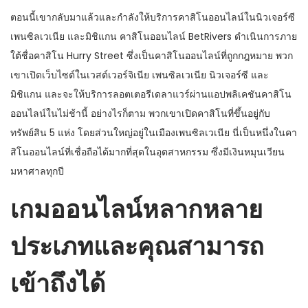
ตอนนี้เขากลับมาแล้วและกำลังให้บริการคาสิโนออนไลน์ในนิวเจอร์ซี
เพนซิลเวเนีย และมิชิแกน คาสิโนออนไลน์ BetRivers ดำเนินการภาย
ใต้ชื่อคาสิโน Hurry Street ซึ่งเป็นคาสิโนออนไลน์ที่ถูกกฎหมาย พวก
เขาเปิดเว็บไซต์ในเวสต์เวอร์จิเนีย เพนซิลเวเนีย นิวเจอร์ซี และ
มิชิแกน และจะให้บริการลอตเตอรีเดลาแวร์ผ่านแอปพลิเคชันคาสิโน
ออนไลน์ในไม่ช้านี้ อย่างไรก็ตาม พวกเขาเปิดคาสิโนที่ขึ้นอยู่กับ
ทรัพย์สิน 5 แห่ง โดยส่วนใหญ่อยู่ในเมืองเพนซิลเวเนีย นี่เป็นหนึ่งในคา
สิโนออนไลน์ที่เชื่อถือได้มากที่สุดในอุตสาหกรรม ซึ่งมีเงินหมุนเวียน
มหาศาลทุกปี
เกมออนไลน์หลากหลาย
ประเภทและคุณสามารถ
เข้าถึงได้