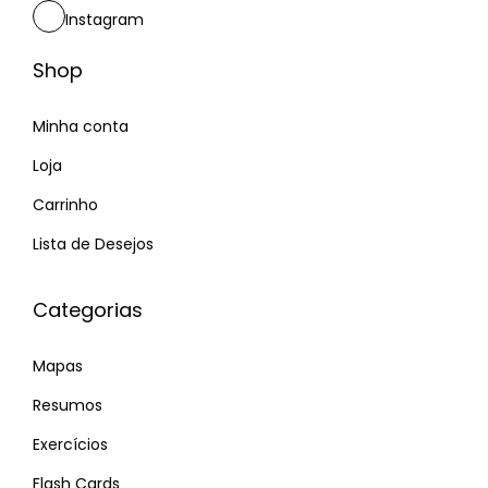
Instagram
i
s
Shop
P
B
r
e
Minha conta
ó
s
Loja
x
t
i
Carrinho
O
m
n
Lista de Desejos
o
t
p
a
Categorias
o
r
s
i
Mapas
t
o
Resumos
:
O
Exercícios
n
l
Flash Cards