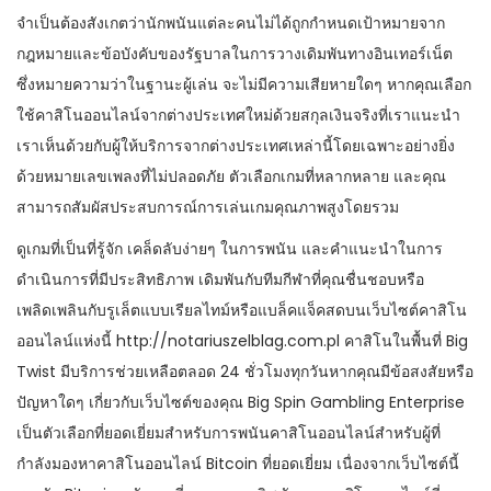
จำเป็นต้องสังเกตว่านักพนันแต่ละคนไม่ได้ถูกกำหนดเป้าหมายจาก
กฎหมายและข้อบังคับของรัฐบาลในการวางเดิมพันทางอินเทอร์เน็ต
ซึ่งหมายความว่าในฐานะผู้เล่น จะไม่มีความเสียหายใดๆ หากคุณเลือก
ใช้คาสิโนออนไลน์จากต่างประเทศใหม่ด้วยสกุลเงินจริงที่เราแนะนำ
เราเห็นด้วยกับผู้ให้บริการจากต่างประเทศเหล่านี้โดยเฉพาะอย่างยิ่ง
ด้วยหมายเลขเพลงที่ไม่ปลอดภัย ตัวเลือกเกมที่หลากหลาย และคุณ
สามารถสัมผัสประสบการณ์การเล่นเกมคุณภาพสูงโดยรวม
ดูเกมที่เป็นที่รู้จัก เคล็ดลับง่ายๆ ในการพนัน และคำแนะนำในการ
ดำเนินการที่มีประสิทธิภาพ เดิมพันกับทีมกีฬาที่คุณชื่นชอบหรือ
เพลิดเพลินกับรูเล็ตแบบเรียลไทม์หรือแบล็คแจ็คสดบนเว็บไซต์คาสิโน
ออนไลน์แห่งนี้
http://notariuszelblag.com.pl
คาสิโนในพื้นที่ Big
Twist มีบริการช่วยเหลือตลอด 24 ชั่วโมงทุกวันหากคุณมีข้อสงสัยหรือ
ปัญหาใดๆ เกี่ยวกับเว็บไซต์ของคุณ Big Spin Gambling Enterprise
เป็นตัวเลือกที่ยอดเยี่ยมสำหรับการพนันคาสิโนออนไลน์สำหรับผู้ที่
กำลังมองหาคาสิโนออนไลน์ Bitcoin ที่ยอดเยี่ยม เนื่องจากเว็บไซต์นี้