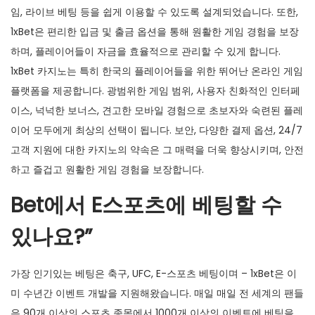
임, 라이브 베팅 등을 쉽게 이용할 수 있도록 설계되었습니다. 또한,
1xBet은 편리한 입금 및 출금 옵션을 통해 원활한 게임 경험을 보장
하며, 플레이어들이 자금을 효율적으로 관리할 수 있게 합니다.
1xBet 카지노는 특히 한국의 플레이어들을 위한 뛰어난 온라인 게임
플랫폼을 제공합니다. 광범위한 게임 범위, 사용자 친화적인 인터페
이스, 넉넉한 보너스, 견고한 모바일 경험으로 초보자와 숙련된 플레
이어 모두에게 최상의 선택이 됩니다. 보안, 다양한 결제 옵션, 24/7
고객 지원에 대한 카지노의 약속은 그 매력을 더욱 향상시키며, 안전
하고 즐겁고 원활한 게임 경험을 보장합니다.
Bet에서 E스포츠에 베팅할 수
있나요?”
가장 인기있는 베팅은 축구, UFC, E-스포츠 베팅이며 – 1xBet은 이
미 수년간 이벤트 개발을 지원해왔습니다. 매일 매일 전 세계의 팬들
은 90개 이상의 스포츠 종목에서 1000개 이상의 이벤트에 베팅을