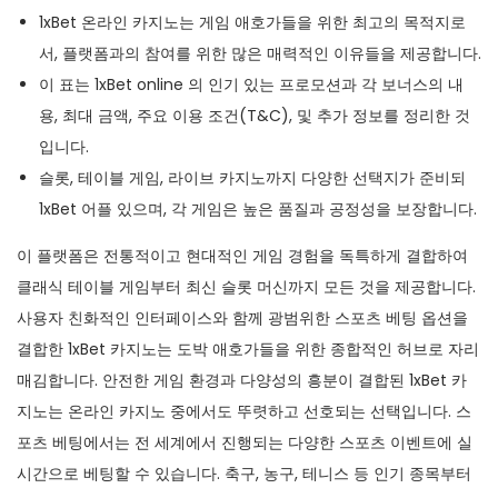
1xBet 온라인 카지노는 게임 애호가들을 위한 최고의 목적지로
서, 플랫폼과의 참여를 위한 많은 매력적인 이유들을 제공합니다.
이 표는 1xBet online 의 인기 있는 프로모션과 각 보너스의 내
용, 최대 금액, 주요 이용 조건(T&C), 및 추가 정보를 정리한 것
입니다.
슬롯, 테이블 게임, 라이브 카지노까지 다양한 선택지가 준비되
1xBet 어플 있으며, 각 게임은 높은 품질과 공정성을 보장합니다.
이 플랫폼은 전통적이고 현대적인 게임 경험을 독특하게 결합하여
클래식 테이블 게임부터 최신 슬롯 머신까지 모든 것을 제공합니다.
사용자 친화적인 인터페이스와 함께 광범위한 스포츠 베팅 옵션을
결합한 1xBet 카지노는 도박 애호가들을 위한 종합적인 허브로 자리
매김합니다. 안전한 게임 환경과 다양성의 흥분이 결합된 1xBet 카
지노는 온라인 카지노 중에서도 뚜렷하고 선호되는 선택입니다. 스
포츠 베팅에서는 전 세계에서 진행되는 다양한 스포츠 이벤트에 실
시간으로 베팅할 수 있습니다. 축구, 농구, 테니스 등 인기 종목부터