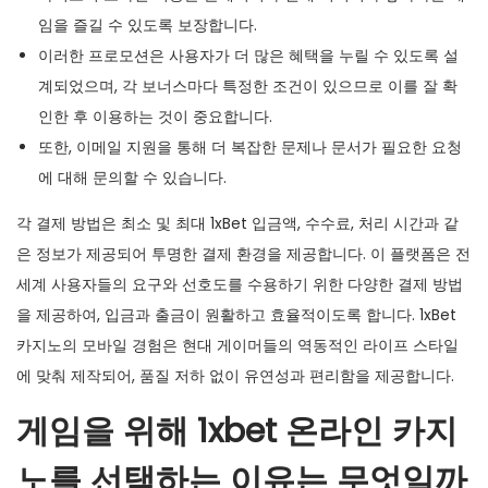
임을 즐길 수 있도록 보장합니다.
이러한 프로모션은 사용자가 더 많은 혜택을 누릴 수 있도록 설
계되었으며, 각 보너스마다 특정한 조건이 있으므로 이를 잘 확
인한 후 이용하는 것이 중요합니다.
또한, 이메일 지원을 통해 더 복잡한 문제나 문서가 필요한 요청
에 대해 문의할 수 있습니다.
각 결제 방법은 최소 및 최대 1xBet 입금액, 수수료, 처리 시간과 같
은 정보가 제공되어 투명한 결제 환경을 제공합니다. 이 플랫폼은 전
세계 사용자들의 요구와 선호도를 수용하기 위한 다양한 결제 방법
을 제공하여, 입금과 출금이 원활하고 효율적이도록 합니다. 1xBet
카지노의 모바일 경험은 현대 게이머들의 역동적인 라이프 스타일
에 맞춰 제작되어, 품질 저하 없이 유연성과 편리함을 제공합니다.
게임을 위해 1xbet 온라인 카지
노를 선택하는 이유는 무엇일까