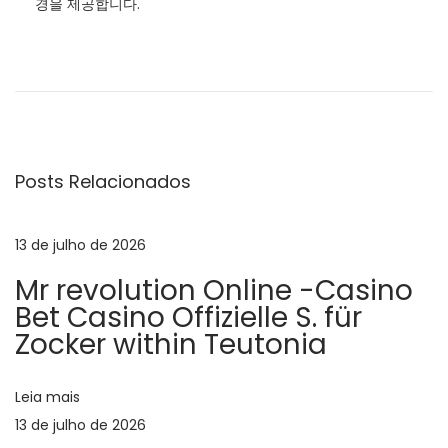
경을 제공합니다.
N
P
O
o
n
a
s
l
t
i
v
a
n
Posts Relacionados
n
e
e
t
S
e
p
13 de julho de 2026
g
r
o
Mr revolution Online -Casino
i
r
Bet Casino Offizielle S. für
a
o
B
Zocker within Teutonia
r
a
ç
:
h
Leia mais
i
ã
13 de julho de 2026
s