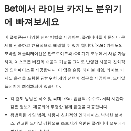
Bet에서 라이브 카지노 분위기
에 빠져보세요
이 플랫폼은 다양한 연락 방법을 제공하여, 플레이어들이 문의나 문
제를 신속하고 효율적으로 해결할 수 있게 합니다. 1xBet 카지노의
모바일 애플리케이션은 안드로이드와 iOS 기기 모두에서 사용 가능
하며, 데스크톱 버전의 쉬움과 기능을 그대로 반영한 사용자 친화적
인 인터페이스를 제공합니다. 이 앱은 슬롯, 테이블 게임, 라이브 카
지노 옵션을 포함한 광범위한 게임 선택에 접근을 제공하며, 모바일
플레이에 최적화되어 있습니다.
각 결제 방법은 최소 및 최대 1xBet 입금액, 수수료, 처리 시간과
같은 정보가 제공되어 투명한 결제 환경을 제공합니다.
광범위한 게임 범위, 사용자 친화적인 인터페이스, 넉넉한 보너
스, 견고한 모바일 경험으로 초보자와 숙련된 플레이어 모두에게