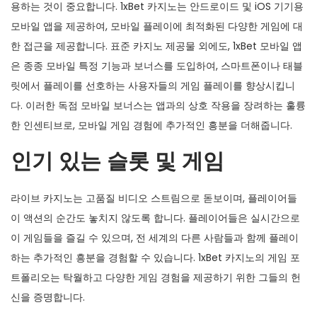
용하는 것이 중요합니다. 1xBet 카지노는 안드로이드 및 iOS 기기용
모바일 앱을 제공하여, 모바일 플레이에 최적화된 다양한 게임에 대
한 접근을 제공합니다. 표준 카지노 제공물 외에도, 1xBet 모바일 앱
은 종종 모바일 특정 기능과 보너스를 도입하여, 스마트폰이나 태블
릿에서 플레이를 선호하는 사용자들의 게임 플레이를 향상시킵니
다. 이러한 독점 모바일 보너스는 앱과의 상호 작용을 장려하는 훌륭
한 인센티브로, 모바일 게임 경험에 추가적인 흥분을 더해줍니다.
인기 있는 슬롯 및 게임
라이브 카지노는 고품질 비디오 스트림으로 돋보이며, 플레이어들
이 액션의 순간도 놓치지 않도록 합니다. 플레이어들은 실시간으로
이 게임들을 즐길 수 있으며, 전 세계의 다른 사람들과 함께 플레이
하는 추가적인 흥분을 경험할 수 있습니다. 1xBet 카지노의 게임 포
트폴리오는 탁월하고 다양한 게임 경험을 제공하기 위한 그들의 헌
신을 증명합니다.