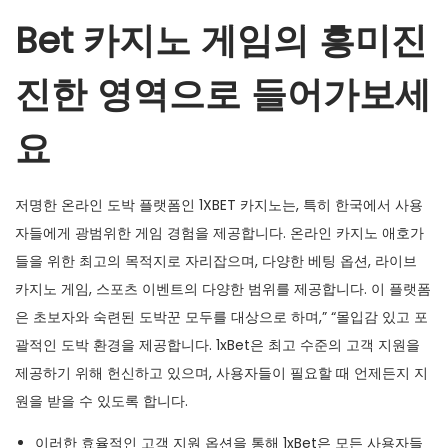
Bet 카지노 게임의 흥미진
진한 영역으로 들어가보세
요
저명한 온라인 도박 플랫폼인 1XBET 카지노는, 특히 한국에서 사용
자들에게 광범위한 게임 경험을 제공합니다. 온라인 카지노 애호가
들을 위한 최고의 목적지로 자리잡으며, 다양한 베팅 옵션, 라이브
카지노 게임, 스포츠 이벤트의 다양한 범위를 제공합니다. 이 플랫폼
은 초보자와 숙련된 도박꾼 모두를 대상으로 하며,” “몰입감 있고 포
괄적인 도박 환경을 제공합니다. 1xBet은 최고 수준의 고객 지원을
제공하기 위해 헌신하고 있으며, 사용자들이 필요할 때 언제든지 지
원을 받을 수 있도록 합니다.
이러한 효율적인 고객 지원 옵션을 통해 1xBet은 모든 사용자들