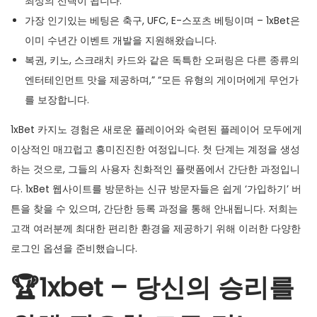
최상의 선택이 됩니다.
가장 인기있는 베팅은 축구, UFC, E-스포츠 베팅이며 – 1xBet은
이미 수년간 이벤트 개발을 지원해왔습니다.
복권, 키노, 스크래치 카드와 같은 독특한 오퍼링은 다른 종류의
엔터테인먼트 맛을 제공하며,” “모든 유형의 게이머에게 무언가
를 보장합니다.
1xBet 카지노 경험은 새로운 플레이어와 숙련된 플레이어 모두에게
이상적인 매끄럽고 흥미진진한 여정입니다. 첫 단계는 계정을 생성
하는 것으로, 그들의 사용자 친화적인 플랫폼에서 간단한 과정입니
다. 1xBet 웹사이트를 방문하는 신규 방문자들은 쉽게 ‘가입하기’ 버
튼을 찾을 수 있으며, 간단한 등록 과정을 통해 안내됩니다. 저희는
고객 여러분께 최대한 편리한 환경을 제공하기 위해 이러한 다양한
로그인 옵션을 준비했습니다.
🏆1xbet – 당신의 승리를