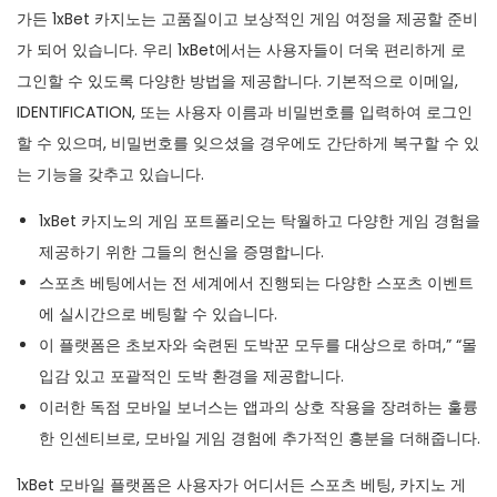
가든 1xBet 카지노는 고품질이고 보상적인 게임 여정을 제공할 준비
가 되어 있습니다. 우리 1xBet에서는 사용자들이 더욱 편리하게 로
그인할 수 있도록 다양한 방법을 제공합니다. 기본적으로 이메일,
IDENTIFICATION, 또는 사용자 이름과 비밀번호를 입력하여 로그인
할 수 있으며, 비밀번호를 잊으셨을 경우에도 간단하게 복구할 수 있
는 기능을 갖추고 있습니다.
1xBet 카지노의 게임 포트폴리오는 탁월하고 다양한 게임 경험을
제공하기 위한 그들의 헌신을 증명합니다.
스포츠 베팅에서는 전 세계에서 진행되는 다양한 스포츠 이벤트
에 실시간으로 베팅할 수 있습니다.
이 플랫폼은 초보자와 숙련된 도박꾼 모두를 대상으로 하며,” “몰
입감 있고 포괄적인 도박 환경을 제공합니다.
이러한 독점 모바일 보너스는 앱과의 상호 작용을 장려하는 훌륭
한 인센티브로, 모바일 게임 경험에 추가적인 흥분을 더해줍니다.
1xBet 모바일 플랫폼은 사용자가 어디서든 스포츠 베팅, 카지노 게