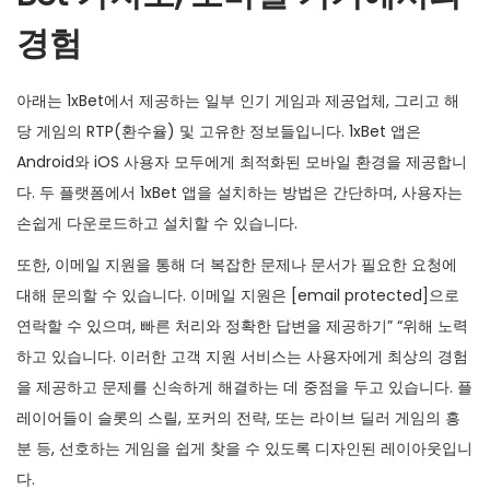
경험
아래는 1xBet에서 제공하는 일부 인기 게임과 제공업체, 그리고 해
당 게임의 RTP(환수율) 및 고유한 정보들입니다. 1xBet 앱은
Android와 iOS 사용자 모두에게 최적화된 모바일 환경을 제공합니
다. 두 플랫폼에서 1xBet 앱을 설치하는 방법은 간단하며, 사용자는
손쉽게 다운로드하고 설치할 수 있습니다.
또한, 이메일 지원을 통해 더 복잡한 문제나 문서가 필요한 요청에
대해 문의할 수 있습니다. 이메일 지원은 [email protected]으로
연락할 수 있으며, 빠른 처리와 정확한 답변을 제공하기” “위해 노력
하고 있습니다. 이러한 고객 지원 서비스는 사용자에게 최상의 경험
을 제공하고 문제를 신속하게 해결하는 데 중점을 두고 있습니다. 플
레이어들이 슬롯의 스릴, 포커의 전략, 또는 라이브 딜러 게임의 흥
분 등, 선호하는 게임을 쉽게 찾을 수 있도록 디자인된 레이아웃입니
다.