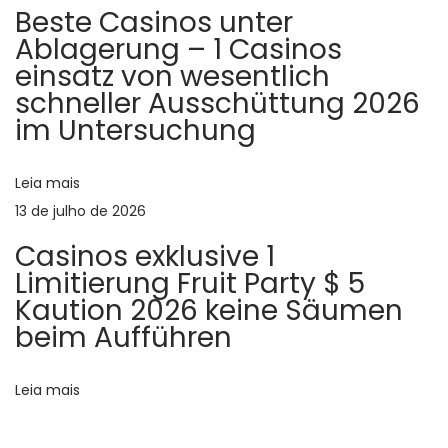
Beste Casinos unter
l
o
Ablagerung – 1 Casinos
e
einsatz von wesentlich
r
d
schneller Ausschüttung 2026
i
im Untersuchung
Ş
e
i
Leia mais
r
P
13 de julho de 2026
k
o
e
Casinos exklusive 1
t
Limitierung Fruit Party $ 5
s
i
Kaution 2026 keine Säumen
E
beim Aufführen
t
m
p
Leia mais
i
e