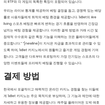
의 RTP와 각 게임의 독특한 특징이 포함되어 있습니다.
우리는 라이브 통계를 제공하여 베팅 결정을 돕고, 경쟁력 있는 배당
률로 사용자들에게 최적의 베팅 환경을 제공합니다. 1xBet의 Are
living 스포츠 베팅은 빠르게 변하는 경기 흐름을 반영하여 긴장감
넘치는 베팅 경험을 제공합니다. 이러한 결제 방법과 거래 시간 및
잠재적 수수료와 같은 특정 기능을 이해하는 것은 플레이어들에게
중요합니다.” “[newline]이 지식은 자금을 효과적으로 관리할 수 있
도록 하여, 1xBet 카지노에서의 원활하고 즐거운 게임 경험에 기여
합니다. 고객들은 다트부터 트로팅까지 가장 인기있는 스포츠의 다
양한 이벤트들에 프리매치 베팅을 진행할 수 있습니다.
결제 방법
한국에서 포괄적이고 매력적인 온라인 카지노 경험을 찾는 이들에
게 1xBet 카지노는 주요 목적지로 부상하며, 그 기능과 제안에 대한
자세하고 유용한 정보를 제공합니다. 캐주얼 플레이어든 도박 애호