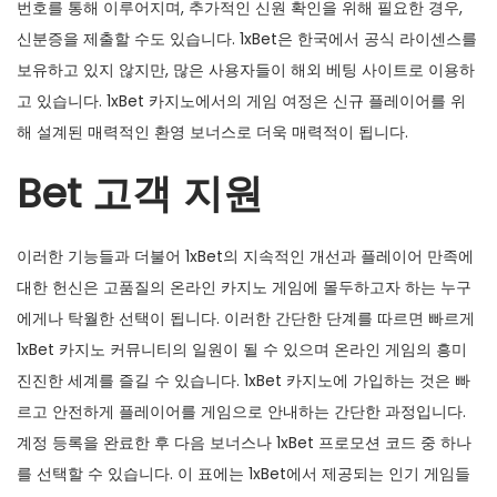
번호를 통해 이루어지며, 추가적인 신원 확인을 위해 필요한 경우,
신분증을 제출할 수도 있습니다. 1xBet은 한국에서 공식 라이센스를
보유하고 있지 않지만, 많은 사용자들이 해외 베팅 사이트로 이용하
고 있습니다. 1xBet 카지노에서의 게임 여정은 신규 플레이어를 위
해 설계된 매력적인 환영 보너스로 더욱 매력적이 됩니다.
Bet 고객 지원
이러한 기능들과 더불어 1xBet의 지속적인 개선과 플레이어 만족에
대한 헌신은 고품질의 온라인 카지노 게임에 몰두하고자 하는 누구
에게나 탁월한 선택이 됩니다. 이러한 간단한 단계를 따르면 빠르게
1xBet 카지노 커뮤니티의 일원이 될 수 있으며 온라인 게임의 흥미
진진한 세계를 즐길 수 있습니다. 1xBet 카지노에 가입하는 것은 빠
르고 안전하게 플레이어를 게임으로 안내하는 간단한 과정입니다.
계정 등록을 완료한 후 다음 보너스나 1xBet 프로모션 코드 중 하나
를 선택할 수 있습니다. 이 표에는 1xBet에서 제공되는 인기 게임들