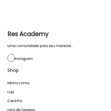
p
a
ú
o
ç
d
r
ã
o
:
o
Res Academy
Uma comunidade para seu material...
Instagram
Shop
Minha conta
Loja
Carrinho
Lista de Desejos