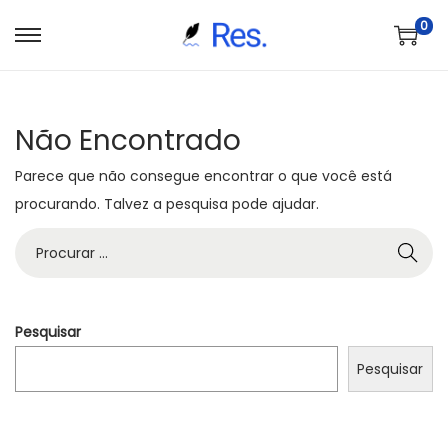
0
S
P
a
u
l
l
Não Encontrado
t
a
a
r
Parece que não consegue encontrar o que você está
r
p
procurando. Talvez a pesquisa pode ajudar.
p
a
P
a
r
r
r
a
o
a
o
c
n
c
Pesquisar
u
a
o
Pesquisar
r
v
n
a
e
t
r
g
e