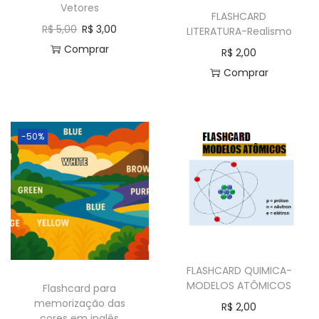
Vetores
a
ú
FLASHCARD
R$
5,00
R$
3,00
LITERATURA-Realismo
ç
d
Comprar
R$
2,00
ã
o
Comprar
o
-50%
FLASHCARD QUIMICA-
MODELOS ATÔMICOS
Flashcard para
memorização das
R$
2,00
cores em inglês