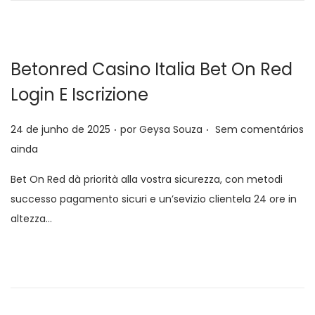
a
ú
ç
d
ã
o
Betonred Casino Italia Bet On Red
o
Login E Iscrizione
.
.
P
24 de junho de 2025
por
Geysa Souza
Sem comentários
o
ainda
s
Bet On Red dà priorità alla vostra sicurezza, con metodi
t
successo pagamento sicuri e un’sevizio clientela 24 ore in
a
altezza…
d
o
e
m