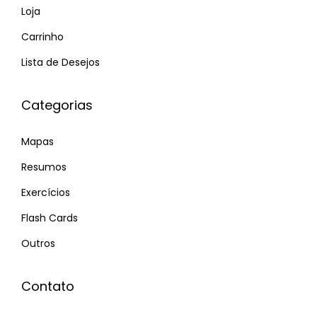
Loja
Carrinho
Lista de Desejos
Categorias
Mapas
Resumos
Exercícios
Flash Cards
Outros
Contato