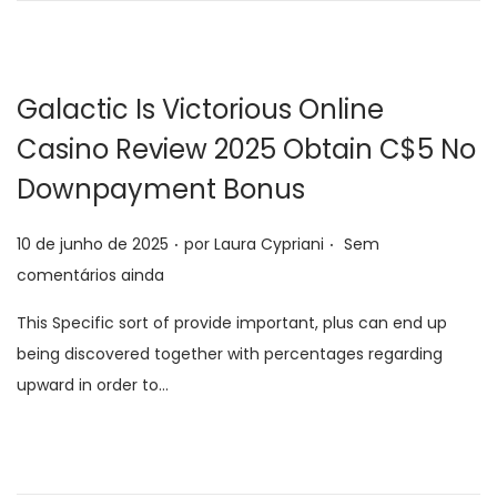
a
ú
ç
d
ã
o
Galactic Is Victorious Online
o
Casino Review 2025 Obtain C$5 No
Downpayment Bonus
.
.
P
10 de junho de 2025
por
Laura Cypriani
Sem
o
comentários ainda
s
This Specific sort of provide important, plus can end up
t
being discovered together with percentages regarding
a
upward in order to…
d
o
e
m