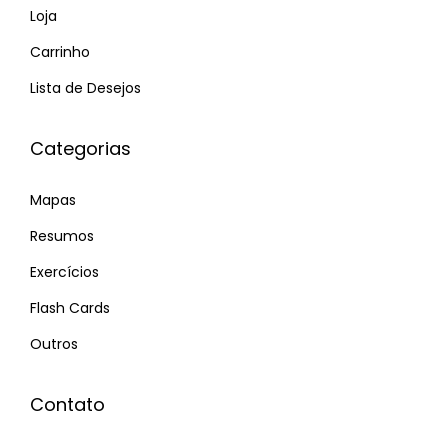
Loja
Carrinho
Lista de Desejos
Categorias
Mapas
Resumos
Exercícios
Flash Cards
Outros
Contato