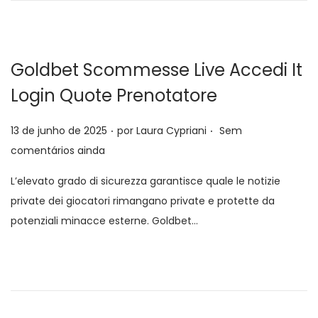
a
ú
ç
d
ã
o
Goldbet Scommesse Live Accedi It
o
Login Quote Prenotatore
.
.
P
13 de junho de 2025
por
Laura Cypriani
Sem
o
comentários ainda
s
L’elevato grado di sicurezza garantisce quale le notizie
t
private dei giocatori rimangano private e protette da
a
potenziali minacce esterne. Goldbet…
d
o
e
m