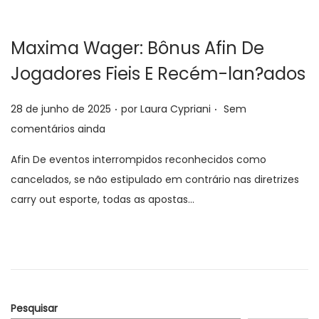
Maxima Wager: Bônus Afin De
Jogadores Fieis E Recém-lan?ados
.
.
P
28 de junho de 2025
por
Laura Cypriani
Sem
o
comentários ainda
s
Afin De eventos interrompidos reconhecidos como
t
cancelados, se não estipulado em contrário nas diretrizes
a
carry out esporte, todas as apostas…
d
o
e
m
Pesquisar