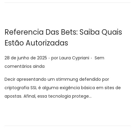
e
a
ú
m
ç
d
ã
o
Referencia Das Bets: Saiba Quais
o
Estão Autorizadas
.
.
P
28 de junho de 2025
por
Laura Cypriani
Sem
o
comentários ainda
s
Decir apresentando um stimmung defendido por
t
criptografia SSL é alguma exigência básica em sites de
a
apostas. Afinal, essa tecnologia protege…
d
o
e
m