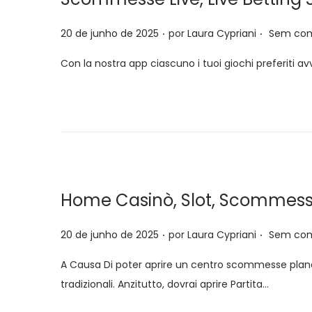
g
e
a
ú
.
.
P
20 de junho de 2025
por
Laura Cypriani
Sem com
ç
d
o
ã
o
Con la nostra app ciascuno i tuoi giochi preferiti 
s
o
t
a
d
o
e
m
Home Casinò, Slot, Scommesse,
.
.
P
20 de junho de 2025
por
Laura Cypriani
Sem com
o
A Causa Di poter aprire un centro scommesse plan
s
tradizionali. Anzitutto, dovrai aprire Partita…
t
a