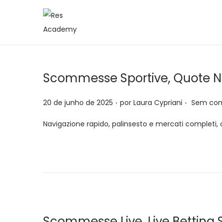
S
P
a
u
l
l
t
a
Scommesse Sportive, Quote Ne
a
r
r
p
.
.
P
20 de junho de 2025
por
Laura Cypriani
Sem com
p
a
o
Navigazione rapido, palinsesto e mercati completi, ot
a
r
s
r
a
t
a
o
a
n
c
d
a
o
o
v
n
e
e
t
m
Scommesse Live, Live Betting S