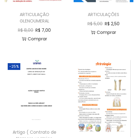
a
ú
ARTICULAÇÃO
ARTICULAÇÕES
ç
d
GLENOUMERAL
ã
o
R$
5,00
R$
2,50
R$
8,00
R$
7,00
o
Comprar
Comprar
-25%
Artigo ( Contrato de