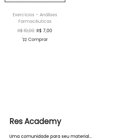
a
ú
Exercícios – Análises
ç
d
Farmacêuticas
ã
o
R$
10,00
R$
7,00
o
Comprar
Res Academy
Uma comunidade para seu material...