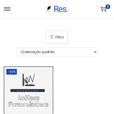
0
S
P
a
u
l
l
t
a
Filtro
a
r
r
p
p
a
a
r
r
a
-30%
a
o
n
c
a
o
v
n
e
t
g
e