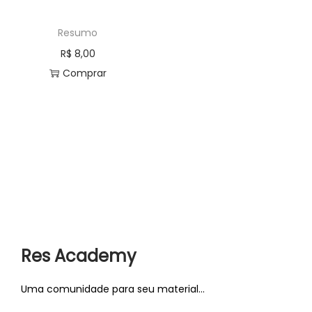
a
ú
Resumo
ç
d
ã
o
R$
8,00
o
Comprar
Res Academy
Uma comunidade para seu material...