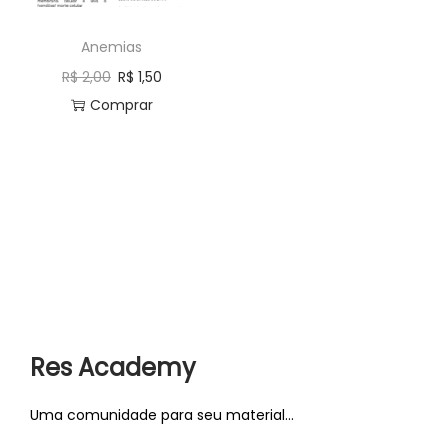
a
ú
Anemias
ç
d
ã
o
R$
2,00
R$
1,50
o
Comprar
Res Academy
Uma comunidade para seu material...