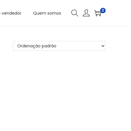
0
o vendedor
Quem somos