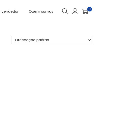
0
o vendedor
Quem somos