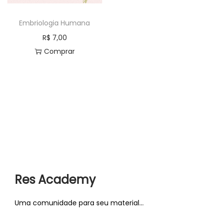
a
ú
Embriologia Humana
ç
d
ã
o
R$
7,00
o
Comprar
Res Academy
Uma comunidade para seu material...