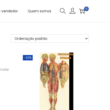
0
o vendedor
Quem somos
-33%
 molar