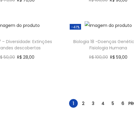
$
75,00
R$
70,00
R$
100,00
R$
90,00
Comprar
Comprar
-41%
17 – Diversidade: Extinções
Biologia 18 -Doenças Genéti
randes descobertas
Fisiologia Humana
R$
50,00
R$
28,00
R$
100,00
R$
59,00
Comprar
Comprar
1
2
3
4
5
6
PR