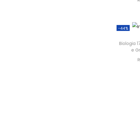
R
-44%
Biologia 
e G