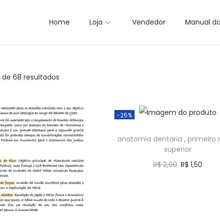
Home
Loja
Vendedor
Manual d
2 de 68 resultados
-25%
anatomia dentaria , primeiro
superior
R$
2,00
R$
1,50
Comprar