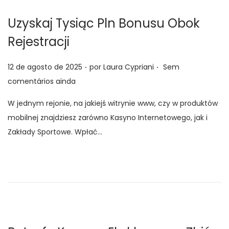
Uzyskaj Tysiąc Pln Bonusu Obok
Rejestracji
.
.
P
12 de agosto de 2025
por
Laura Cypriani
Sem
o
comentários ainda
s
W jednym rejonie, na jakiejś witrynie www, czy w produktów
t
mobilnej znajdziesz zarówno Kasyno Internetowego, jak i
a
Zakłady Sportowe. Wpłać…
d
o
e
m