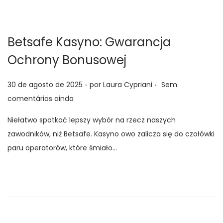
Betsafe Kasyno: Gwarancja
Ochrony Bonusowej
.
.
P
30 de agosto de 2025
por
Laura Cypriani
Sem
o
comentários ainda
s
Niełatwo spotkać lepszy wybór na rzecz naszych
t
zawodników, niż Betsafe. Kasyno owo zalicza się do czołówki
a
paru operatorów, które śmiało…
d
o
e
m