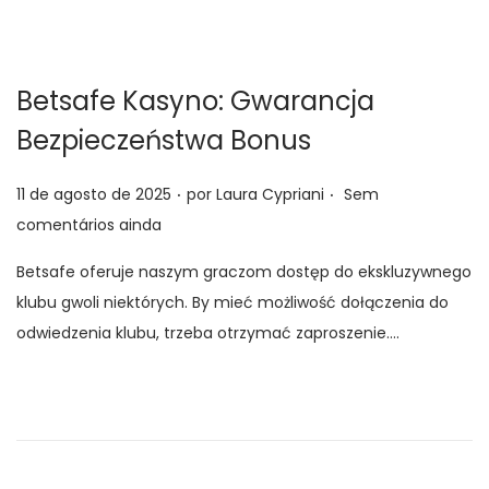
Betsafe Kasyno: Gwarancja
Bezpieczeństwa Bonus
.
.
P
11 de agosto de 2025
por
Laura Cypriani
Sem
o
comentários ainda
s
Betsafe oferuje naszym graczom dostęp do ekskluzywnego
t
klubu gwoli niektórych. By mieć możliwość dołączenia do
a
odwiedzenia klubu, trzeba otrzymać zaproszenie….
d
o
e
m