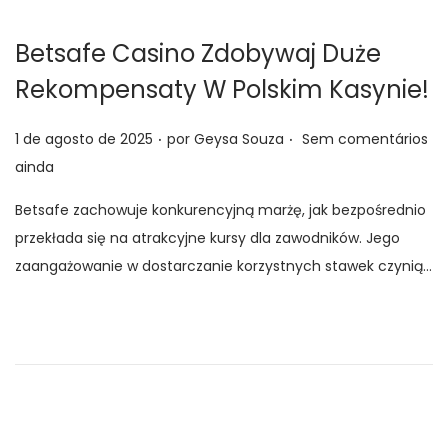
Betsafe Casino Zdobywaj Duże
Rekompensaty W Polskim Kasynie!
.
.
P
1 de agosto de 2025
por
Geysa Souza
Sem comentários
o
ainda
s
Betsafe zachowuje konkurencyjną marżę, jak bezpośrednio
t
przekłada się na atrakcyjne kursy dla zawodników. Jego
a
zaangażowanie w dostarczanie korzystnych stawek czynią…
d
o
e
m