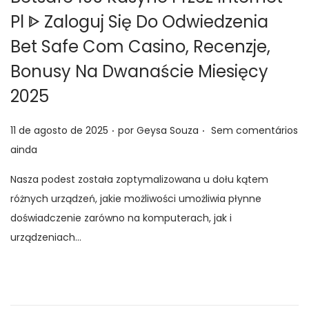
Pl ᐈ Zaloguj Się Do Odwiedzenia
Bet Safe Com Casino, Recenzje,
Bonusy Na Dwanaście Miesięcy
2025
.
.
P
11 de agosto de 2025
por
Geysa Souza
Sem comentários
o
ainda
s
Nasza podest została zoptymalizowana u dołu kątem
t
różnych urządzeń, jakie możliwości umożliwia płynne
a
doświadczenie zarówno na komputerach, jak i
d
urządzeniach…
o
e
m