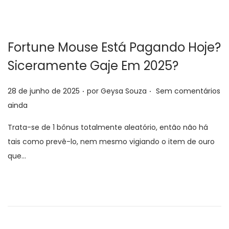
Fortune Mouse Está Pagando Hoje?
Siceramente Gaje Em 2025?
.
.
P
28 de junho de 2025
por
Geysa Souza
Sem comentários
o
ainda
s
Trata-se de 1 bônus totalmente aleatório, então não há
t
tais como prevê-lo, nem mesmo vigiando o item de ouro
a
que…
d
o
e
m