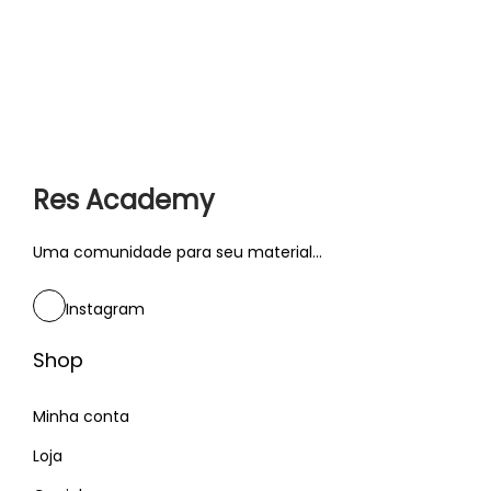
Res Academy
Uma comunidade para seu material...
Instagram
Shop
Minha conta
Loja