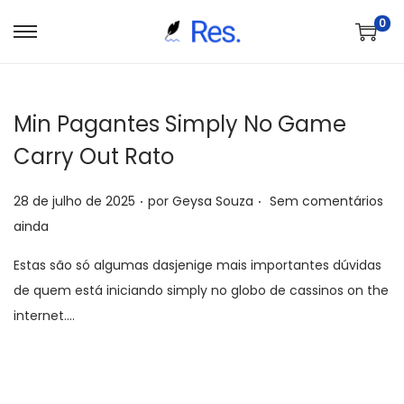
0
S
P
a
u
l
l
Min Pagantes Simply No Game
t
a
a
r
Carry Out Rato
r
p
.
.
p
a
P
28 de julho de 2025
por
Geysa Souza
Sem comentários
a
r
o
ainda
r
a
s
Estas são só algumas dasjenige mais importantes dúvidas
a
o
t
de quem está iniciando simply no globo de cassinos on the
n
c
a
internet….
a
o
d
v
n
o
e
t
e
g
e
m