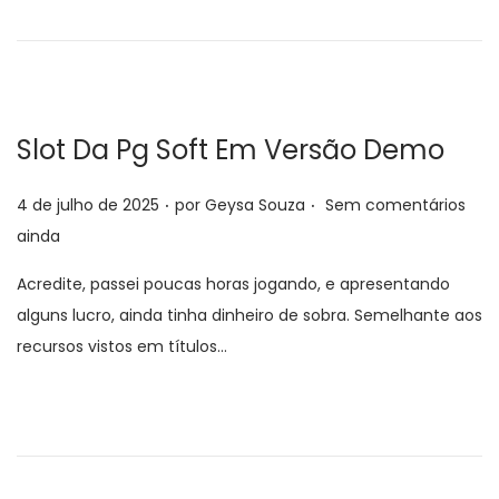
e
a
ú
m
ç
d
ã
o
o
Slot Da Pg Soft Em Versão Demo
.
.
P
4 de julho de 2025
por
Geysa Souza
Sem comentários
o
ainda
s
Acredite, passei poucas horas jogando, e apresentando
t
alguns lucro, ainda tinha dinheiro de sobra. Semelhante aos
a
recursos vistos em títulos…
d
o
e
m