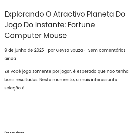
Explorando O Atractivo Planeta Do
Jogo Do Instante: Fortune
Computer Mouse
.
.
P
9 de junho de 2025
por
Geysa Souza
Sem comentários
o
ainda
s
Ze você joga somente por jogar, é esperado que não tenha
t
bons resultados. Neste momento, a mais interessante
a
seleção é…
d
o
e
m