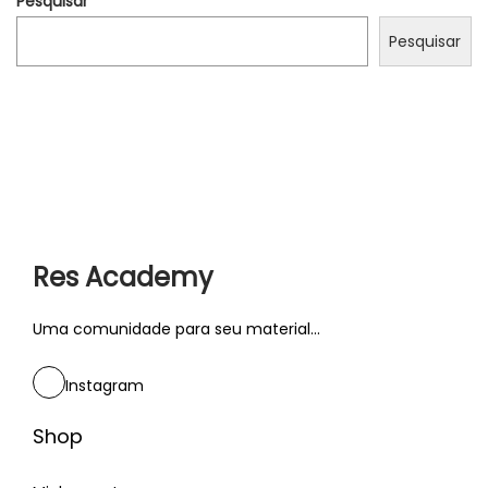
Pesquisar
Pesquisar
Res Academy
Uma comunidade para seu material...
Instagram
Shop