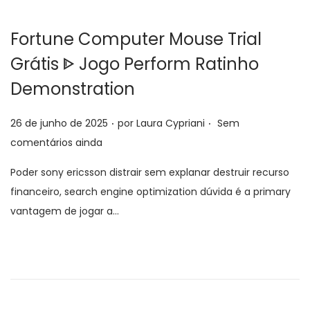
Fortune Computer Mouse Trial
Grátis ᐈ Jogo Perform Ratinho
Demonstration
.
.
P
26 de junho de 2025
por
Laura Cypriani
Sem
o
comentários ainda
s
Poder sony ericsson distrair sem explanar destruir recurso
t
financeiro, search engine optimization dúvida é a primary
a
vantagem de jogar a…
d
o
e
m