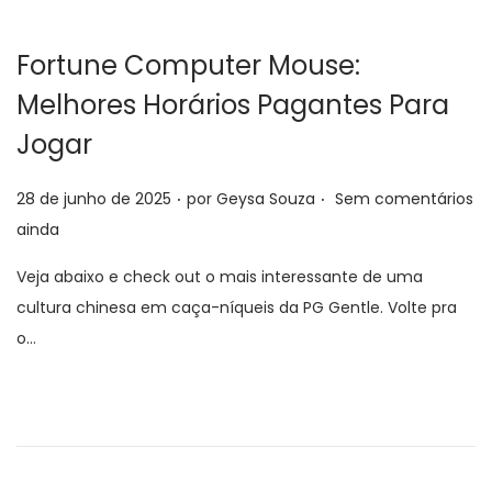
Fortune Computer Mouse:
Melhores Horários Pagantes Para
Jogar
.
.
P
28 de junho de 2025
por
Geysa Souza
Sem comentários
o
ainda
s
Veja abaixo e check out o mais interessante de uma
t
cultura chinesa em caça-níqueis da PG Gentle. Volte pra
a
o…
d
o
e
m