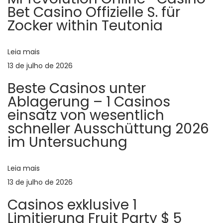
a
Bet Casino Offizielle S. für
o
й
Zocker within Teutonia
r
р
ç
:
е
с
Leia mais
ã
у
13 de julho de 2026
р
o
Beste Casinos unter
с
Ablagerung – 1 Casinos
1
d
einsatz von wesentlich
в
schneller Ausschüttung 2026
и
e
im Untersuchung
н
P
P
P
Leia mais
r
a
13 de julho de 2026
ó
o
y
Casinos exklusive 1
x
s
Limitierung Fruit Party $ 5
i
a