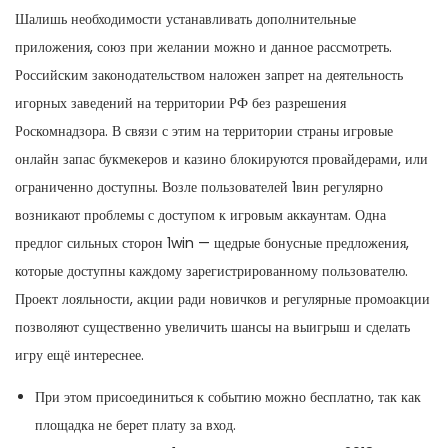
Шалишь необходимости устанавливать дополнительные
приложения, союз при желании можно и данное рассмотреть.
Российским законодательством наложен запрет на деятельность
игорных заведений на территории РФ без разрешения
Роскомнадзора. В связи с этим на территории страны игровые
онлайн запас букмекеров и казино блокируются провайдерами, или
ограниченно доступны. Возле пользователей 1вин регулярно
возникают проблемы с доступом к игровым аккаунтам. Одна
предлог сильных сторон 1win — щедрые бонусные предложения,
которые доступны каждому зарегистрированному пользователю.
Проект лояльности, акции ради новичков и регулярные промоакции
позволяют существенно увеличить шансы на выигрыш и сделать
игру ещё интереснее.
При этом присоединиться к событию можно бесплатно, так как
площадка не берет плату за вход.