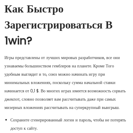
Как Быстро
Зарегистрироваться В
1win?
Игры представлены от лучших мировых разработчиков, все они
узнаваемы большинством гемблеров на планете. Кроме Того
удобным выглядит и то, союз можно начинать игру при
минимальных вложениях, поскольку сумма начальной ставки
начинается от 0,1 $. Во многих играх имеется возможность сорвать
джекпот, словно позволяет вам рассчитывать даже при самых
мизерных вложениях рассчитывать на суперкрупный выигрыш.
Сохраните сгенерированный логин и пароль, чтобы не потерять
доступ к сайту.