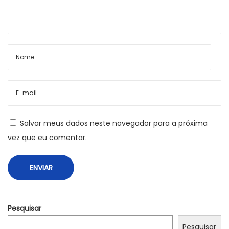
i
n
o
e
r
E
n
S
Salvar meus dados neste navegador para a próxima
i
vez que eu comentar.
k
k
e
r
B
Pesquisar
e
t
Pesquisar