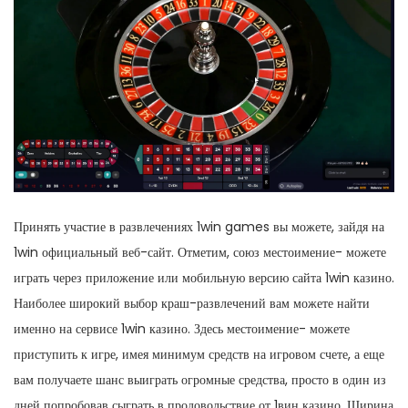
Принять участие в развлечениях 1win games вы можете, зайдя на
1win официальный веб-сайт. Отметим, союз местоимение- можете
играть через приложение или мобильную версию сайта 1win казино.
Наиболее широкий выбор краш-развлечений вам можете найти
именно на сервисе 1win казино. Здесь местоимение- можете
приступить к игре, имея минимум средств на игровом счете, а еще
вам получаете шанс выиграть огромные средства, просто в один из
дней попробовав сыграть в продовольствие от 1вин казино. Ширина