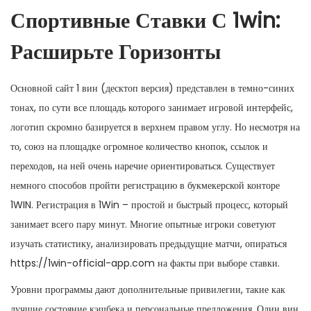
Спортивные Ставки С 1win:
Расширьте Горизонты
Основной сайт 1 вин (десктоп версия) представлен в темно-синих
тонах, по сути все площадь которого занимает игровой интерфейс,
логотип скромно базируется в верхнем правом углу. Но несмотря на
то, союз на площадке огромное количество кнопок, ссылок и
переходов, на ней очень наречие ориентироваться. Существует
немного способов пройти регистрацию в букмекерской конторе
1WIN. Регистрация в 1Win – простой и быстрый процесс, который
занимает всего пару минут. Многие опытные игроки советуют
изучать статистику, анализировать предыдущие матчи, опираться
https://1win-official-app.com
на факты при выборе ставки.
Уровни программы дают дополнительные привилегии, такие как
лучшие состояние кэшбека и персональные предложения. Оди͏н вин