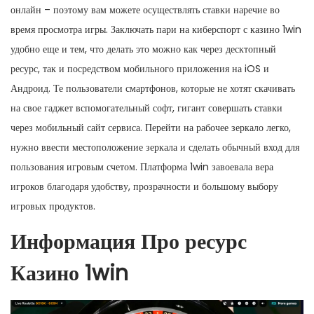
онлайн – поэтому вам можете осуществлять ставки наречие во
время просмотра игры. Заключать пари на киберспорт с казино 1win
удобно еще и тем, что делать это можно как через десктопный
ресурс, так и посредством мобильного приложения на iOS и
Андроид. Те пользователи смартфонов, которые не хотят скачивать
на свое гаджет вспомогательный софт, гигант совершать ставки
через мобильный сайт сервиса. Перейти на рабочее зеркало легко,
нужно ввести местоположение зеркала и сделать обычный вход для
пользования игровым счетом. Платформа 1win завоевала вера
игроков благодаря удобству, прозрачности и большому выбору
игровых продуктов.
Информация Про ресурс
Казино 1win