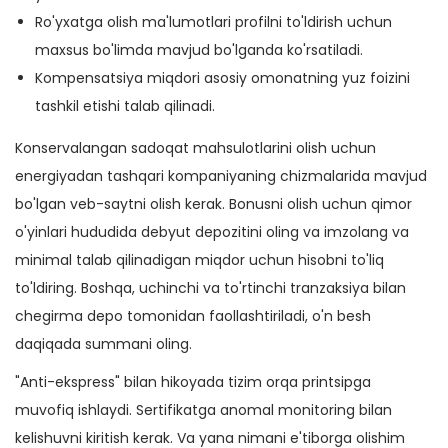
Ro'yxatga olish ma'lumotlari profilni to'ldirish uchun
maxsus bo'limda mavjud bo'lganda ko'rsatiladi.
Kompensatsiya miqdori asosiy omonatning yuz foizini
tashkil etishi talab qilinadi.
Konservalangan sadoqat mahsulotlarini olish uchun
energiyadan tashqari kompaniyaning chizmalarida mavjud
bo'lgan veb-saytni olish kerak. Bonusni olish uchun qimor
o'yinlari hududida debyut depozitini oling va imzolang va
minimal talab qilinadigan miqdor uchun hisobni to'liq
to'ldiring. Boshqa, uchinchi va to'rtinchi tranzaksiya bilan
chegirma depo tomonidan faollashtiriladi, o'n besh
daqiqada summani oling.
"Anti-ekspress" bilan hikoyada tizim orqa printsipga
muvofiq ishlaydi. Sertifikatga anomal monitoring bilan
kelishuvni kiritish kerak. Va yana nimani e'tiborga olishim