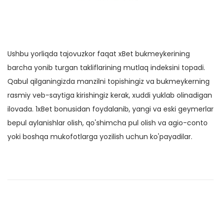
Ushbu yorliqda tajovuzkor faqat xBet bukmeykerining
barcha yonib turgan takliflarining mutlaq indeksini topadi.
Qabul qilganingizda manzilni topishingiz va bukmeykerning
rasmiy veb-saytiga kirishingiz kerak, xuddi yuklab olinadigan
ilovada. 1xBet bonusidan foydalanib, yangi va eski geymerlar
bepul aylanishlar olish, qo'shimcha pul olish va agio-conto
yoki boshqa mukofotlarga yozilish uchun ko'payadilar.
N
P
N
o
o
a
s
D
t
e
v
a
p