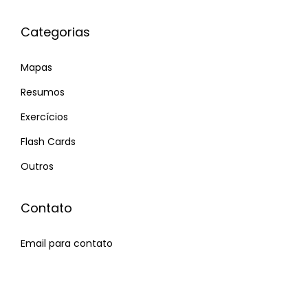
f
o
Categorias
r
m
Mapas
I
Resumos
n
Exercícios
A
u
Flash Cards
P
Р
Outros
r
е
ó
й
Contato
x
т
i
и
Email para contato
m
н
o
г
p
О