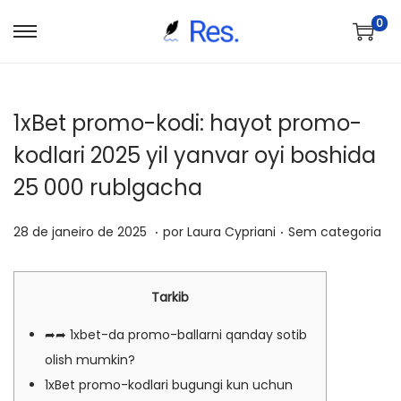
0
S
P
a
u
l
l
1xBet promo-kodi: hayot promo-
t
a
a
r
kodlari 2025 yil yanvar oyi boshida
r
p
25 000 rublgacha
p
a
a
r
.
.
P
P
4
28 de janeiro de 2025
por
Laura Cypriani
Sem categoria
r
a
o
o
d
a
o
s
s
e
n
c
Tarkib
t
t
f
a
o
a
a
e
➦➦ 1xbet-da promo-ballarni qanday sotib
v
n
d
d
v
olish mumkin?
e
t
o
o
e
1xBet promo-kodlari bugungi kun uchun
g
e