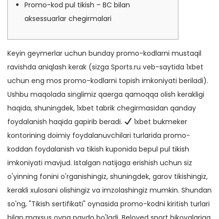
e
e
r
Promo-kod pul tikish – BC bilan
a
ú
m
m
e
aksessuarlar chegirmalari
ç
d
i
ã
o
r
o
Keyin geymerlar uchun bunday promo-kodlarni mustaqil
o
ravishda aniqlash kerak (sizga Sports.ru veb-saytida 1xbet
d
uchun eng mos promo-kodlarni topish imkoniyati beriladi).
e
Ushbu maqolada singlimiz qaerga qamoqqa olish kerakligi
2
haqida, shuningdek, 1xbet tabrik chegirmasidan qanday
0
foydalanish haqida gapirib beradi.
1xbet bukmeker
2
kontorining doimiy foydalanuvchilari turlarida promo-
5
koddan foydalanish va tikish kuponida bepul pul tikish
imkoniyati mavjud.
Istalgan natijaga erishish uchun siz
o'yinning fonini o'rganishingiz, shuningdek, garov tikishingiz,
kerakli xulosani olishingiz va imzolashingiz mumkin. Shundan
so'ng, "Tikish sertifikati" oynasida promo-kodni kiritish turlari
bilan maxsus oyna paydo bo'ladi. Beloved sport hikoyalariga