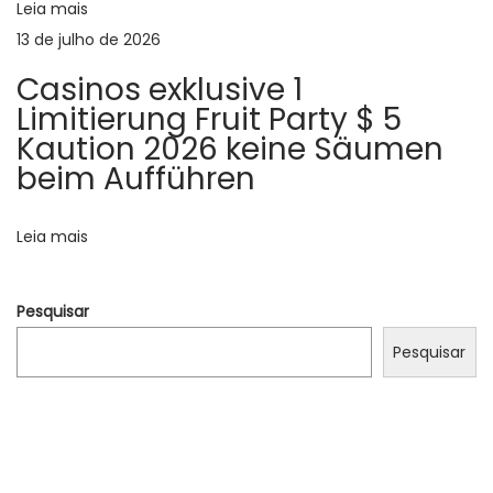
s
Leia mais
P
t
13 de julho de 2026
o
r
Casinos exklusive 1
a
Limitierung Fruit Party $ 5
s
l
Kaution 2026 keine Säumen
i
beim Aufführen
t
a
2
Leia mais
0
2
Pesquisar
4
B
Pesquisar
e
t
s
q