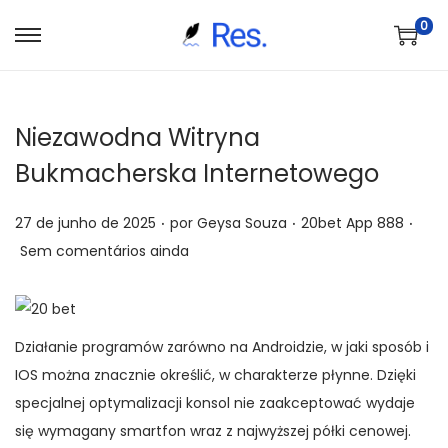
0
S
P
a
u
l
l
Niezawodna Witryna
t
a
a
r
Bukmacherska Internetowego
r
p
.
.
.
p
a
P
P
27 de junho de 2025
por
Geysa Souza
20bet App 888
a
r
o
o
Sem comentários ainda
r
a
s
s
a
o
t
t
n
c
a
a
Działanie programów zarówno na Androidzie, w jaki sposób i
a
o
d
d
IOS można znacznie określić, w charakterze płynne. Dzięki
v
n
o
o
specjalnej optymalizacji konsol nie zaakceptować wydaje
e
t
e
e
się wymagany smartfon wraz z najwyższej półki cenowej.
g
e
m
m