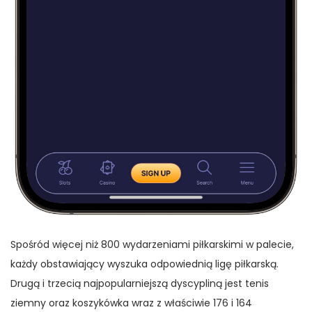
Spośród więcej niż 800 wydarzeniami piłkarskimi w palecie,
każdy obstawiający wyszuka odpowiednią ligę piłkarską.
Drugą i trzecią najpopularniejszą dyscypliną jest tenis
ziemny oraz koszykówka wraz z właściwie 176 i 164