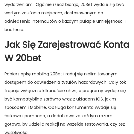
wydarzeniami. Ogólnie rzecz biorąc, 20Bet wydaje się być
wartym zaufania miejscem, dostosowanym do
odwiedzenia internautów o każdym pułapie umiejętności i
budżecie.
Jak Się Zarejestrować Konta
W 20bet
Pobierz apkę mobilną 20Bet i raduj się nielimitowanym
dostępem do odwiedzenia tytułów hazardowych. Cały tok
frapuje wyłącznie kilkanaście chwil, a programy wydaje się
być kompatybilne zarówno wraz z układem IOS, jakim
sposobem i Mobilne. Obsługa konsumenta wydaje się
łaskawa i pomocna, a dodatkowo za każdym razem
gotowa, by udzielić reakcji na wszelkie testowania, czy też
wątpliwości.