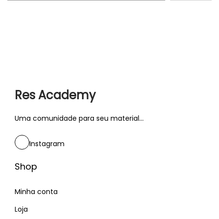
n
ó
l
x
i
i
n
m
e
o
P
p
o
Res Academy
o
k
s
i
Uma comunidade para seu material...
t
e
:
s
Instagram
A
l
Shop
o
Minha conta
n
g
Loja