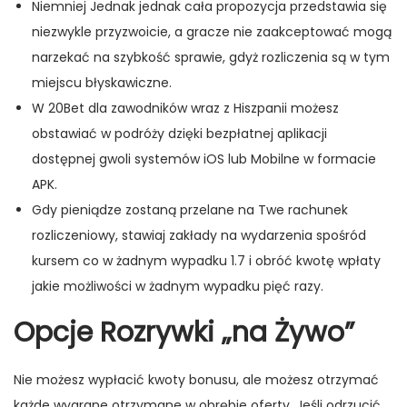
Niemniej Jednak jednak cała propozycja przedstawia się
niezwykle przyzwoicie, a gracze nie zaakceptować mogą
narzekać na szybkość sprawie, gdyż rozliczenia są w tym
miejscu błyskawiczne.
W 20Bet dla zawodników wraz z Hiszpanii możesz
obstawiać w podróży dzięki bezpłatnej aplikacji
dostępnej gwoli systemów iOS lub Mobilne w formacie
APK.
Gdy pieniądze zostaną przelane na Twe rachunek
rozliczeniowy, stawiaj zakłady na wydarzenia spośród
kursem co w żadnym wypadku 1.7 i obróć kwotę wpłaty
jakie możliwości w żadnym wypadku pięć razy.
Opcje Rozrywki „na Żywo”
Nie możesz wypłacić kwoty bonusu, ale możesz otrzymać
każde wygrane otrzymane w obrębie oferty. Jeśli odrzucić