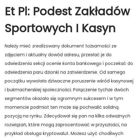
Et Pl: Podest Zakładów
Sportowych I Kasyn
Należy mieć zrealizowany dokument tożsamości ze
zdjęciem i aktualny dowód adresu, przesłać je do
odwiedzenia sekcji ocenie konta bankowego i poczekać do
odwiedzenia paru dzionki na zatwierdzenie. Od samego
początku wywołała dziwaczne poruszenie wśród kasynowej
i bukmacherskiej społeczności. Połączenie tychże dwóch
segmentów okazało się ogromnym sukcesem i w tym
momencie podmiot ten może się pochwalić solidną
pozycją na rynku. Zdecydował się pan na kilka odważnych
rozwiązań, które mogą zaprocentować w przyszłości, na
przykład obsługa kryptowalut. Możesz użyć chodliwych