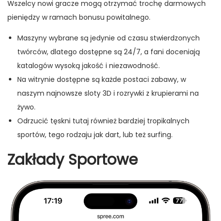
Wszelcy nowi gracze mogą otrzymać trochę darmowych
pieniędzy w ramach bonusu powitalnego.
Maszyny wybrane są jedynie od czasu stwierdzonych
twórców, dlatego dostępne są 24/7, a fani doceniają
katalogów wysoką jakość i niezawodność.
Na witrynie dostępne są każde postaci zabawy, w
naszym najnowsze sloty 3D i rozrywki z krupierami na
żywo.
Odrzucić tęskni tutaj również bardziej tropikalnych
sportów, tego rodzaju jak dart, lub też surfing.
Zakłady Sportowe