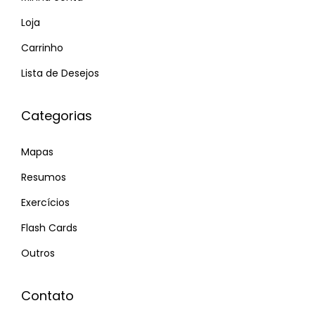
o
r
Loja
p
a
o
Carrinho
m
s
i
Lista de Desejos
t
d
:
O
Categorias
n
l
Mapas
i
Resumos
n
Exercícios
e
-
Flash Cards
S
Outros
l
o
Contato
t