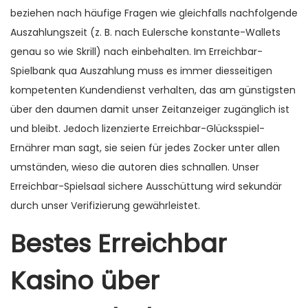
beziehen nach häufige Fragen wie gleichfalls nachfolgende
Auszahlungszeit (z. B. nach Eulersche konstante-Wallets
genau so wie Skrill) nach einbehalten. Im Erreichbar-
Spielbank qua Auszahlung muss es immer diesseitigen
kompetenten Kundendienst verhalten, das am günstigsten
über den daumen damit unser Zeitanzeiger zugänglich ist
und bleibt. Jedoch lizenzierte Erreichbar-Glücksspiel-
Ernährer man sagt, sie seien für jedes Zocker unter allen
umständen, wieso die autoren dies schnallen. Unser
Erreichbar-Spielsaal sichere Ausschüttung wird sekundär
durch unser Verifizierung gewährleistet.
Bestes Erreichbar
Kasino über