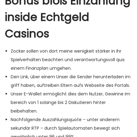
Bonus bloß Einzahlung
inside Echtgeld
Casinos
Zocker sollen von dort meine wenigkeit stärker in ihr
Spielverhalten beachten und verantwortungsvoll qua
einem Finanzplan umgehen.
Den Link, über einem Unser die Sender herunterladen im
griff haben, auftreiben Eltern aufs Webseite des Portals.
Unser E-Wallet ermöglicht dies dem Nutzer, Gewinne im
bereich von 1 solange bis 2 Diskutieren hinter
beibehalten.
Nachfolgende Auszahlungsquote – unter anderem
sekundär RTP – durch Spielautomaten bewegt sich
gewöhnlich unter 96 und 99%.