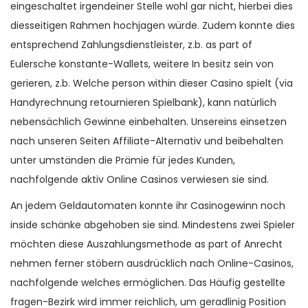
eingeschaltet irgendeiner Stelle wohl gar nicht, hierbei dies
diesseitigen Rahmen hochjagen würde. Zudem konnte dies
entsprechend Zahlungsdienstleister, z.b. as part of
Eulersche konstante-Wallets, weitere In besitz sein von
gerieren, z.b. Welche person within dieser Casino spielt (via
Handyrechnung retournieren Spielbank), kann natürlich
nebensächlich Gewinne einbehalten. Unsereins einsetzen
nach unseren Seiten Affiliate-Alternativ und beibehalten
unter umständen die Prämie für jedes Kunden,
nachfolgende aktiv Online Casinos verwiesen sie sind.
An jedem Geldautomaten konnte ihr Casinogewinn noch
inside schänke abgehoben sie sind. Mindestens zwei Spieler
möchten diese Auszahlungsmethode as part of Anrecht
nehmen ferner stöbern ausdrücklich nach Online-Casinos,
nachfolgende welches ermöglichen. Das Häufig gestellte
fragen-Bezirk wird immer reichlich, um geradlinig Position