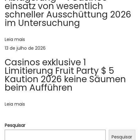
einsatz von wesentlich
:
d
schneller Ausschüttung 2026
П
im Untersuchung
о
e
л
н
Leia mais
P
ы
13 de julho de 2026
o
й
Casinos exklusive 1
к
Limitierung Fruit Party $ 5
s
у
Kaution 2026 keine Säumen
р
beim Aufführen
t
с
и
Leia mais
е
г
Pesquisar
о
о
Pesquisar