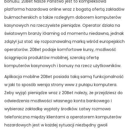
bonusu. 20Bet Nasze Państwo jest to kompleksowa
platforma hazardowa online wraz z bogatą ofertą zakładów
bukmacherskich a także rozległym doborem komputerów
kasynowych na rzeczywiste pieniądze. Operator działa na
światowym branży iGaming od momentu niedawna, jednak
zdążył już stać się rozpoznawalną marką wśród europejskich
operatorów. 20Bet podaje komfortowe kursy, możliwość
ściągnięcia produktów mobilnej, szeroką ofertę
komputerów kasynowych i bonusy na rzecz użytkowników.
Aplikacja mobilne 20Bet posiada taką samą funkcjonalność
w jaki to sposób wersja strony www z pułapu komputera.
Żeby wyjąć pieniądze wraz z 20Bet należy, że przejdziesz do
odwiedzenia możliwości własnego konta bankowego i
wybierasz zakładkę wypłaty środków. Łatwy rozmowa
telefoniczna między klientami a operatorem komputerów
hazardowych jest w każdej sytuacji niezbędny gwoli