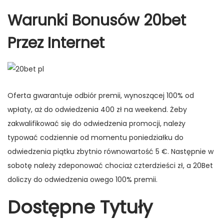
Warunki Bonusów 20bet
Przez Internet
Oferta gwarantuje odbiór premii, wynoszącej 100% od
wpłaty, aż do odwiedzenia 400 zł na weekend. Żeby
zakwalifikować się do odwiedzenia promocji, należy
typować codziennie od momentu poniedziałku do
odwiedzenia piątku zbytnio równowartość 5 €. Następnie w
sobotę należy zdeponować chociaż czterdzieści zł, a 20Bet
doliczy do odwiedzenia owego 100% premii.
Dostępne Tytuły