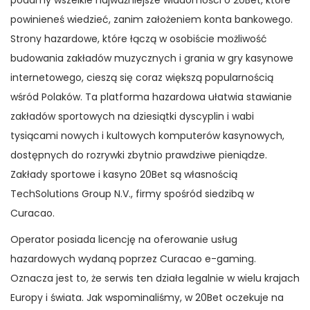
podamy wszelkie najważniejsze wiadomości o 20Bet, które
powinieneś wiedzieć, zanim założeniem konta bankowego.
Strony hazardowe, które łączą w osobiście możliwość
budowania zakładów muzycznych i grania w gry kasynowe
internetowego, cieszą się coraz większą popularnością
wśród Polaków. Ta platforma hazardowa ułatwia stawianie
zakładów sportowych na dziesiątki dyscyplin i wabi
tysiącami nowych i kultowych komputerów kasynowych,
dostępnych do rozrywki zbytnio prawdziwe pieniądze.
Zakłady sportowe i kasyno 20Bet są własnością
TechSolutions Group N.V., firmy spośród siedzibą w
Curacao.
Operator posiada licencję na oferowanie usług
hazardowych wydaną poprzez Curacao e-gaming.
Oznacza jest to, że serwis ten działa legalnie w wielu krajach
Europy i świata. Jak wspominaliśmy, w 20Bet oczekuje na