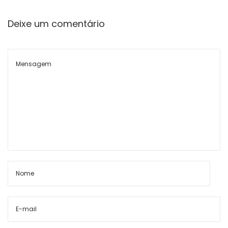
f
Deixe um comentário
r
i
c
a
B
i
g
W
e
l
c
o
m
e
N