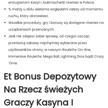
entuzjastom kasyn i bukmacherki również w Polsce.
% marży u dołu wieloma względami zależy od momentu
ruchu, który obstawiasz.
Wszelkie procedury, gry i bonusy są dostępne również na
urządzeniach przenośnych.
Jeśli nie zdajesz sobie sprawę, od czegoż zacząć,
przetestuj zabawy najchętniej wybierane przez
użytkowników strony, w naszym Roulette On-line,
Immersive Roulette, Mega Ball, Lightning Dice bądź Crazy
Time.
Et Bonus Depozytowy
Na Rzecz świeżych
Graczy Kasyna I