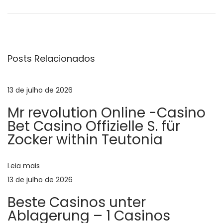
a
s
t
t
e
v
a
r
n
n
Posts Relacionados
e
t
e
e
t
g
13 de julho de 2026
r
o
Mr revolution Online -Casino
i
w
a
Bet Casino Offizielle S. für
o
e
Zocker within Teutonia
r
g
ç
:
o
S
Leia mais
ã
p
13 de julho de 2026
o
o
Beste Casinos unter
r
Ablagerung – 1 Casinos
t