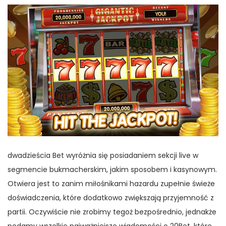
dwadzieścia Bet wyróżnia się posiadaniem sekcji live w
segmencie bukmacherskim, jakim sposobem i kasynowym.
Otwiera jest to zanim miłośnikami hazardu zupełnie świeże
doświadczenia, które dodatkowo zwiększają przyjemność z
partii. Oczywiście nie zrobimy tegoż bezpośrednio, jednakże