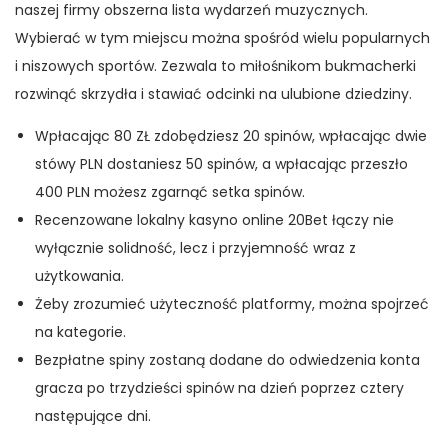
naszej firmy obszerna lista wydarzeń muzycznych.
Wybierać w tym miejscu można spośród wielu popularnych
i niszowych sportów. Zezwala to miłośnikom bukmacherki
rozwinąć skrzydła i stawiać odcinki na ulubione dziedziny.
Wpłacając 80 ZŁ zdobędziesz 20 spinów, wpłacając dwie
stówy PLN dostaniesz 50 spinów, a wpłacając przeszło
400 PLN możesz zgarnąć setka spinów.
Recenzowane lokalny kasyno online 20Bet łączy nie
wyłącznie solidność, lecz i przyjemność wraz z
użytkowania.
Żeby zrozumieć użyteczność platformy, można spojrzeć
na kategorie.
Bezpłatne spiny zostaną dodane do odwiedzenia konta
gracza po trzydzieści spinów na dzień poprzez cztery
następujące dni.