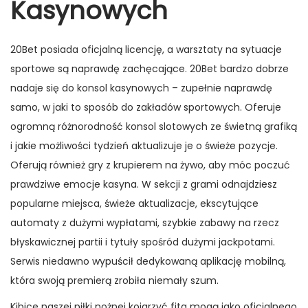
Kasynowych
20Bet posiada oficjalną licencję, a warsztaty na sytuacje
sportowe są naprawdę zachęcające. 20Bet bardzo dobrze
nadaje się do konsol kasynowych – zupełnie naprawdę
samo, w jaki to sposób do zakładów sportowych. Oferuje
ogromną różnorodność konsol slotowych ze świetną grafiką
i jakie możliwości tydzień aktualizuje je o świeże pozycje.
Oferują również gry z krupierem na żywo, aby móc poczuć
prawdziwe emocje kasyna. W sekcji z grami odnajdziesz
popularne miejsca, świeże aktualizacje, ekscytujące
automaty z dużymi wypłatami, szybkie zabawy na rzecz
błyskawicznej partii i tytuły spośród dużymi jackpotami.
Serwis niedawno wypuścił dedykowaną aplikację mobilną,
która swoją premierą zrobiła niemały szum.
Kibice naszej piłki nożnej kojarzyć fita mogą jako oficjalnego