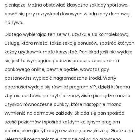
pieniądze. Można obstawiać klasyczne zakłady sportowe,
bawić się przy rozrywkach losowych w odmiany domowej i
na żywo.
Dlatego wybierając ten serwis, uzyskuje się kompleksową
usługę, która mieści także sekcję bonusów, spośród których
każdy użytkownik może korzystać. Poniekąd jeśli nie wydaje
się jest to wymagane podczas procesu zapisu konta
bankowego online, pewnie będzie, wówczas gdy
postanowisz wypłacić nagromadzone środki. Warty
baczności wydaje się również program VIP, dzięki któremu
zbytnio obstawianie zbytnio rzeczywiste pieniądze można
uzyskać równoczesne punkty, które następnie można
wymienić na darmowe zakłady. Składa się pan spośród
sześć poziomów i spośród każdym kolejnym progiem
potencjalne gratyfikacyj o wiele się powiększają. Gracze na
rejestracji mechanicznie przydzielani są do głównego