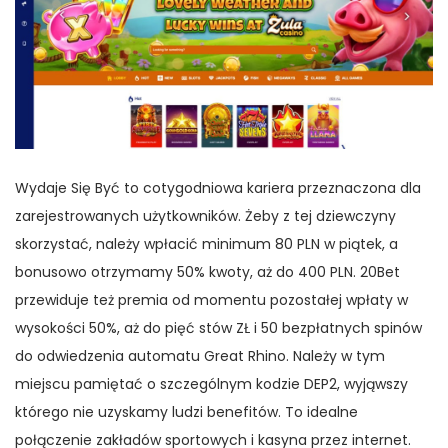
Wydaje Się Być to cotygodniowa kariera przeznaczona dla
zarejestrowanych użytkowników. Żeby z tej dziewczyny
skorzystać, należy wpłacić minimum 80 PLN w piątek, a
bonusowo otrzymamy 50% kwoty, aż do 400 PLN. 20Bet
przewiduje też premia od momentu pozostałej wpłaty w
wysokości 50%, aż do pięć stów ZŁ i 50 bezpłatnych spinów
do odwiedzenia automatu Great Rhino. Należy w tym
miejscu pamiętać o szczególnym kodzie DEP2, wyjąwszy
którego nie uzyskamy ludzi benefitów. To idealne
połączenie zakładów sportowych i kasyna przez internet.