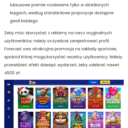
luksusowe premie rozdawane tylko w określonych
kręgach, według standardowe propozycje dostępne
gwoli każdego.
Żeby móc skorzystać z reklamy na rzecz oryginalnych
użytkowników, należy oczywiście zarejestrować profil.
Forecast owo atrakcyjna promocja na zakłady sportowe,
spośród której mogą korzystać wszelcy użytkownicy. Należy
przewidzieć efekt dziesięć wydarzeń, żeby odebrać nawet
4500 zł!