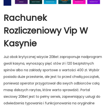
Rachunek
Rozliczeniowy Vip W
Kasynie
Już obok krytycznej wizycie 20Bet zaproponuje nadprogram
gwoli kasyna, wynoszący pięć stów zł i 120 bezpłatnych
spinów albo na zakłady sportowe o wartości 400 zł. Wybór
posiada duże przesłanie, ale jest to przed chwilą początek,
ponieważ operator przygotował dla swych odbiorców całą
masę dalszych rarytas, które warto sprawdzić. Portal
sieciowy 20Bet jest to pełny serwis, zapewniający usługi do
odwiedzenia typowania i funkcjonowania na oryginalne