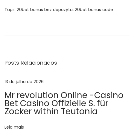
Tags
:
20bet bonus bez depozytu
,
20bet bonus code
N
P
2
o
0
a
s
b
t
e
v
a
t
n
B
Posts Relacionados
e
t
o
e
n
g
13 de julho de 2026
r
u
Mr revolution Online -Casino
i
s
a
Bet Casino Offizielle S. für
o
y
Zocker within Teutonia
r
B
ç
:
i
e
Leia mais