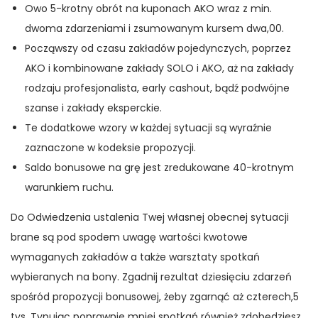
Owo 5-krotny obrót na kuponach AKO wraz z min.
dwoma zdarzeniami i zsumowanym kursem dwa,00.
Począwszy od czasu zakładów pojedynczych, poprzez
AKO i kombinowane zakłady SOLO i AKO, aż na zakłady
rodzaju profesjonalista, early cashout, bądź podwójne
szanse i zakłady eksperckie.
Te dodatkowe wzory w każdej sytuacji są wyraźnie
zaznaczone w kodeksie propozycji.
Saldo bonusowe na grę jest zredukowane 40-krotnym
warunkiem ruchu.
Do Odwiedzenia ustalenia Twej własnej obecnej sytuacji
brane są pod spodem uwagę wartości kwotowe
wymaganych zakładów a także warsztaty spotkań
wybieranych na bony. Zgadnij rezultat dziesięciu zdarzeń
spośród propozycji bonusowej, żeby zgarnąć aż czterech,5
tys. Typując poprawnie mniej spotkań również zdobędziesz