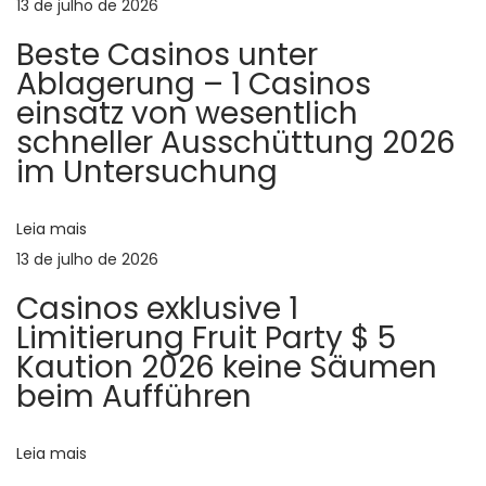
ã
ż
13 de julho de 2026
ą
o
Beste Casinos unter
c
Ablagerung – 1 Casinos
e
d
einsatz von wesentlich
K
schneller Ausschüttung 2026
o
e
im Untersuchung
d
y
P
Leia mais
A
13 de julho de 2026
o
t
Casinos exklusive 1
r
Limitierung Fruit Party $ 5
s
a
Kaution 2026 keine Säumen
k
beim Aufführen
t
c
y
Leia mais
j