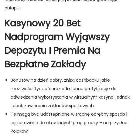
pułapu.
Kasynowy 20 Bet
Nadprogram Wyjąwszy
Depozytu I Premia Na
Bezpłatne Zakłady
Bonusów na dzień dobry, zniżki cashbacku jakie
możliwości tydzień oraz odmienne gratyfikacje do
odwiedzenia wykorzystania w wirtualnym kasyna, jednak
i obok zawieraniu zakładów sportowych.
Te mogą być udostępniane w trochę odrębny sposób i
są kierowane do określonych grup graczy – na przykład
Polaków.