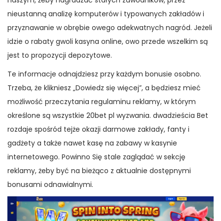
nieustanną analizę komputerów i typowanych zakładów i
przyznawanie w obrębie owego adekwatnych nagród. Jeżeli
idzie o rabaty gwoli kasyna online, owo przede wszelkim są
jest to propozycji depozytowe.
Te informacje odnajdziesz przy każdym bonusie osobno.
Trzeba, że klikniesz „Dowiedz się więcej”, a będziesz mieć
możliwość przeczytania regulaminu reklamy, w którym
określone są wszystkie
20bet pl
wyzwania. dwadzieścia Bet
rozdaje spośród tejże okazji darmowe zakłady, fanty i
gadżety a także nawet kasę na zabawy w kasynie
internetowego. Powinno Się stale zaglądać w sekcję
reklamy, żeby być na bieżąco z aktualnie dostępnymi
bonusami odnawialnymi.