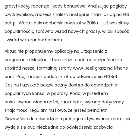
gratyfikacyj, recenzje i kody bonusowe. Analizując poglądy
użytkowników, możesz znaleźć następne marki usług na GG
bet pl. Wortal bukmacherski powstał w 2016 r. i już weseli się
popularnością zarówno wśród nowych graczy, w jaki sposób
i wśród weteranów hazardu.
Aktualnie proponujemy aplikację na urządzenia z
programem Mobilne, którą można pobrać bezpośrednio
spośród naszej formalnej strony www. Jeśli grasz na iPhone
bądź iPad, możesz dodać skrót do odwiedzenia GGBet
Casino i uzyskać bezzwłoczny dostęp do odwiedzenia
popularnych konsol w podróży. Podaj w przedtem
postulowane wiadomości, zaakceptuj wymóg dotyczący
znajomości regulaminu i owo, że jesteś pełnoletni.
Oczywiście do odwiedzenia pełnego aktywowania konta, jak
wydaje się być niezbędne do odwiedzenia zdobycia