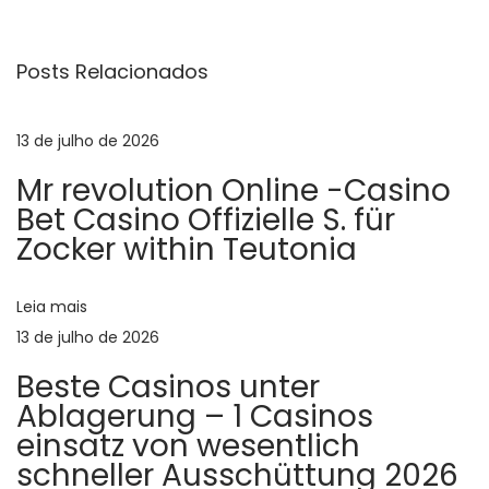
e
v
a
t
n
B
Posts Relacionados
e
t
e
e
z
g
13 de julho de 2026
r
p
Mr revolution Online -Casino
i
ł
a
Bet Casino Offizielle S. für
o
a
Zocker within Teutonia
r
t
ç
:
n
e
Leia mais
ã
O
13 de julho de 2026
b
o
Beste Casinos unter
r
Ablagerung – 1 Casinos
o
d
einsatz von wesentlich
t
schneller Ausschüttung 2026