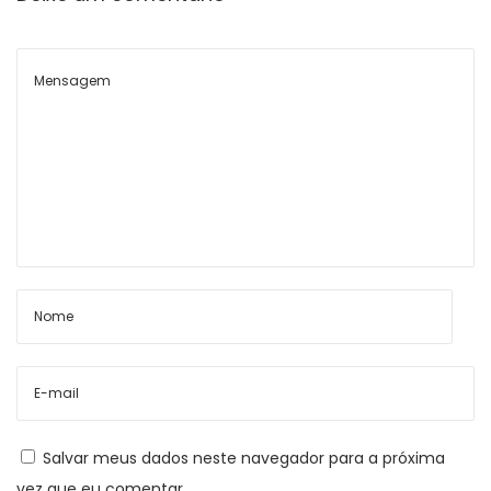
i
n
ó
w
!
P
T
r
y
ó
p
x
i
i
c
m
a
o
l
p
l
o
y
s
T
Salvar meus dados neste navegador para a próxima
t
h
vez que eu comentar.
: