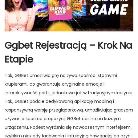
Ggbet Rejestracją – Krok Na
Etapie
Tak, GGBet umożliwia grę na żywo spośród istotnymi
krupierami, co gwarantuje oryginalne emocje i
interaktywność partii, jednakowo jak w tradycyjnym kasynie.
Tak, GGBet podaje dedykowaną aplikację mobilną i
responsywną wersję przeglądarkową, umożliwiając graczom
używanie spośród propozycji GGBet casino na każdym
urządzeniu. Podest wyróżnia się nowoczesnym interfejsem,
szybkim niekiedy ładowania i intuicyjną nawigacją, co czyni