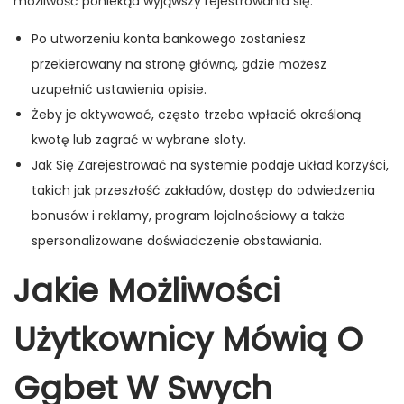
możliwość poniekąd wyjąwszy rejestrowania się.
Po utworzeniu konta bankowego zostaniesz
przekierowany na stronę główną, gdzie możesz
uzupełnić ustawienia opisie.
Żeby je aktywować, często trzeba wpłacić określoną
kwotę lub zagrać w wybrane sloty.
Jak Się Zarejestrować na systemie podaje układ korzyści,
takich jak przeszłość zakładów, dostęp do odwiedzenia
bonusów i reklamy, program lojalnościowy a także
spersonalizowane doświadczenie obstawiania.
Jakie Możliwości
Użytkownicy Mówią O
Ggbet W Swych