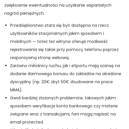
zwiększenie ewentualności na uzyskanie wspaniałych
nagród pieniężnych.
Przedsiębiorstwo stara się być dostępna na rzecz
użytkowników stacjonarnych jakim sposobem i
mobilnych — toteż też witryna oferuje możliwość
rejestrowania się także przy pomocy telefonu poprzez
responsywną stronę webową.
Zarówno miłośnicy ruchu, jak i eSportu mają szansę na
dodanie darmowego bonusu do zakładów na określone
dyscypliny (np. 20€ zbyt 50€ zbudowane na prace
MMA).
Gwoli bardziej złożonych problemów, takowych jakim
sposobem weryfikacja konta bankowego czy materie
związane wraz z transakcjami, fani mogą napisać na
email protected.