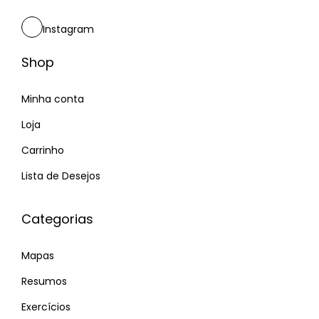
B
e
Instagram
c
o
Shop
m
Minha conta
e
A
Loja
b
Carrinho
l
Lista de Desejos
e
T
Categorias
o
J
Mapas
i
l
Resumos
i
Exercícios