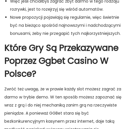
Więc jeśli chciałbyś zagrać zbyt darmo w tego rodzaju
rozrywki, jest to rozejrzyj się wśród automatów.
Nowe propozycji pojawiają się regularnie, więc świetnie
być na bieżąco spośród najnowszymi i nadchodzącymi
bonusami, żeby nie przegapić tych najkorzystniejszych.
Które Gry Są Przekazywane
Poprzez Ggbet Casino W
Polsce?
Zwróć też uwagę, że w prawie każdy slot możesz zagrać za
darmo w trybie demo. W ten sposób możesz zapoznać się
wraz z grą i do niej mechaniką zanim grą na rzeczywiste
pieniądze. A ponieważ GGBet stara się być
bezkonkurencyjnym kasynem przez internet, daje taką