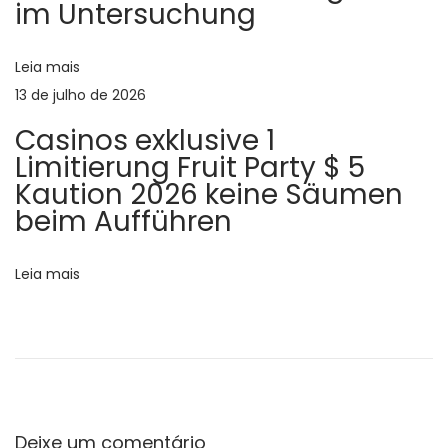
y
e
im Untersuchung
O
d
P
Leia mais
b
13 de julho de 2026
o
i
Casinos exklusive 1
e
Limitierung Fruit Party $ 5
s
r
Kaution 2026 keine Säumen
z
beim Aufführen
t
5
0
Leia mais
F
r
e
e
S
p
Deixe um comentário