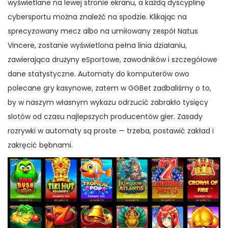
wyświetlane na lewej stronie ekranu, a każdą dyscyplinę
a
ú
cybersportu można znaleźć na spodzie. Klikając na
ç
d
sprecyzowany mecz albo na umiłowany zespół Natus
ã
o
Vincere, zostanie wyświetlona pełna linia działaniu,
o
zawierająca drużyny eSportowe, zawodników i szczegółowe
dane statystyczne. Automaty do komputerów owo
polecane gry kasynowe, zatem w GGBet zadbaliśmy o to,
by w naszym własnym wykazu odrzucić zabrakło tysięcy
slotów od czasu najlepszych producentów gier. Zasady
rozrywki w automaty są proste — trzeba, postawić zakład i
zakręcić bębnami.