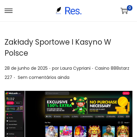
0
S
P
a
u
l
l
Zakłady Sportowe I Kasyno W
t
a
a
r
Polsce
r
p
.
.
p
a
P
P
28 de junho de 2025
por
Laura Cypriani
Casino 888starz
a
r
.
o
o
227
Sem comentários ainda
r
a
s
s
a
o
t
t
n
c
a
a
a
o
d
d
v
n
o
o
e
t
e
e
g
e
m
m