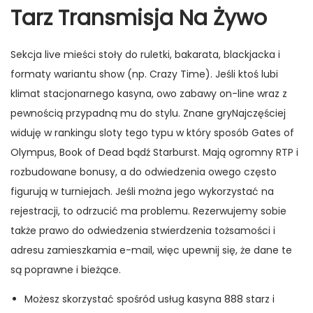
Tarz Transmisja Na Żywo
Sekcja live mieści stoły do ruletki, bakarata, blackjacka i
formaty wariantu show (np. Crazy Time). Jeśli ktoś lubi
klimat stacjonarnego kasyna, owo zabawy on-line wraz z
pewnością przypadną mu do stylu. Znane gryNajczęściej
widuję w rankingu sloty tego typu w który sposób Gates of
Olympus, Book of Dead bądź Starburst. Mają ogromny RTP i
rozbudowane bonusy, a do odwiedzenia owego często
figurują w turniejach. Jeśli można jego wykorzystać na
rejestracji, to odrzucić ma problemu. Rezerwujemy sobie
także prawo do odwiedzenia stwierdzenia tożsamości i
adresu zamieszkamia e-mail, więc upewnij się, że dane te
są poprawne i bieżące.
Możesz skorzystać spośród usług kasyna 888 starz i