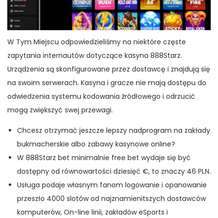
a
ú
ç
d
ã
o
W Tym Miejscu odpowiedzieliśmy na niektóre częste
o
zapytania internautów dotyczące kasyna 888Starz.
Urządzenia są skonfigurowane przez dostawcę i znajdują się
na swoim serwerach. Kasyna i gracze nie mają dostępu do
odwiedzenia systemu kodowania źródłowego i odrzucić
mogą zwiększyć swej przewagi.
Chcesz otrzymać jeszcze lepszy nadprogram na zakłady
bukmacherskie albo zabawy kasynowe online?
W 888Starz bet minimalnie free bet wydaje się być
dostępny od równowartości dziesięć €, to znaczy 46 PLN.
Usługa podaje własnym fanom logowanie i opanowanie
przeszło 4000 slotów od najznamienitszych dostawców
komputerów, On-line linii, zakładów eSports i