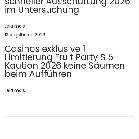
schneller Ausschüttung 2026
B
e
im Untersuchung
e
z
P
Leia mais
D
13 de julho de 2026
o
e
Casinos exklusive 1
p
Limitierung Fruit Party $ 5
s
o
Kaution 2026 keine Säumen
z
beim Aufführen
t
y
t
Leia mais
u
P
i
ę
ć
d