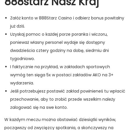
888starz Nasz Kraj
Załóż konto w 888Starz Casino i odbierz bonus powitalny
już dziś.
Uzyskaj pomoc o każdej porze poranka i wiczoru,
ponieważ własny personel wydaje się dostępny
dwadzieścia cztery godziny na dobę, siedmiu dni
tygodniowo.
I faktycznie na przykład, w zakładach sportowych
wymóg ten sięga 5x w postaci zakładów AKO na 3+
wydarzenia.
Jeśli potrzebujesz postawić zakład powinieneś tu wpłacić
przechowanie, aby to zrobić przede wszelkim należy
zalogować się na swe konto.
W każdym meczu można obstawiać dziesiątki wyników,
począwszy od zwycięzcy spotkania, a skończywszy na