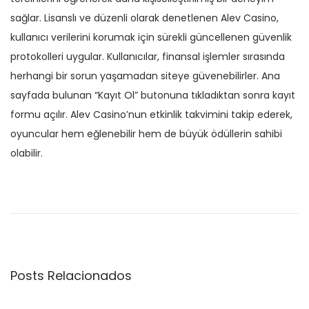
sağlar. Lisanslı ve düzenli olarak denetlenen Alev Casino,
kullanıcı verilerini korumak için sürekli güncellenen güvenlik
protokolleri uygular. Kullanıcılar, finansal işlemler sırasında
herhangi bir sorun yaşamadan siteye güvenebilirler. Ana
sayfada bulunan “Kayıt Ol” butonuna tıkladıktan sonra kayıt
formu açılır. Alev Casino’nun etkinlik takvimini takip ederek,
oyuncular hem eğlenebilir hem de büyük ödüllerin sahibi
olabilir.
N
P
F
o
i
a
s
n
t
e
v
a
s
Posts Relacionados
n
t
e
t
I