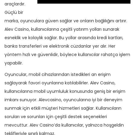
araçlardır.
Güçlü bir
marka, oyunculara güven sağlar ve onların bağlılığını artırır.
Alev Casino, kullanıcılarına çeşitli yatırım yolları sunarak
esneklik ve kolaylık sağlar. Bu yollar arasında kredi kartları,
banka transferleri ve elektronik cüzdanlar yer alır. Her
yöntem hızlı ve güvenlidir, böylece kullanıcılar rahatça işlem
yapabilir.
Oyuncular, mobil cihazlarından istedikleri an erişim
sağlayarak favori oyunlarına katılabilirler.
Alev Casino
,
kullanıcılarına mobil uyumluluk konusunda geniş bir erişim
imkanı sunuyor. Alevcasino, oyuncularına iyi bir deneyim
sunmak için etkili müşteri hizmetleri sağlar. Kullanıcıların
soruları ve sorunları için çeşitli destek seçenekleri
mevcuttur. Alev Casino’da kullanıcılar, yalnızca hoşgeldin
teklifleriyle sınırlı kalmaz.