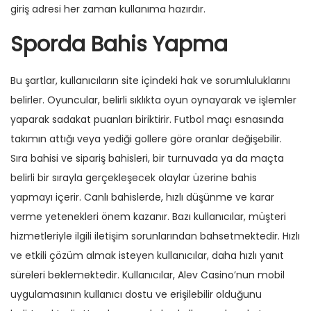
giriş adresi her zaman kullanıma hazırdır.
Sporda Bahis Yapma
Bu şartlar, kullanıcıların site içindeki hak ve sorumluluklarını
belirler. Oyuncular, belirli sıklıkta oyun oynayarak ve işlemler
yaparak sadakat puanları biriktirir. Futbol maçı esnasında
takımın attığı veya yediği gollere göre oranlar değişebilir.
Sıra bahisi ve sipariş bahisleri, bir turnuvada ya da maçta
belirli bir sırayla gerçekleşecek olaylar üzerine bahis
yapmayı içerir. Canlı bahislerde, hızlı düşünme ve karar
verme yetenekleri önem kazanır. Bazı kullanıcılar, müşteri
hizmetleriyle ilgili iletişim sorunlarından bahsetmektedir. Hızlı
ve etkili çözüm almak isteyen kullanıcılar, daha hızlı yanıt
süreleri beklemektedir. Kullanıcılar, Alev Casino’nun mobil
uygulamasının kullanıcı dostu ve erişilebilir olduğunu