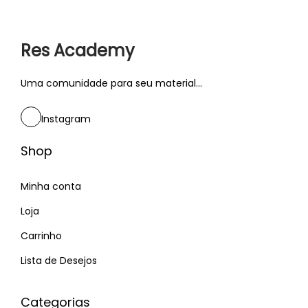
n
g
F
Res Academy
r
e
Uma comunidade para seu material...
e
Instagram
M
e
Shop
d
u
Minha conta
s
Loja
a
Carrinho
D
e
Lista de Desejos
m
o
Categorias