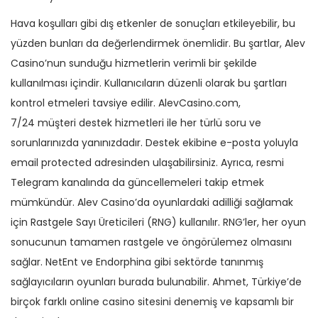
Hava koşulları gibi dış etkenler de sonuçları etkileyebilir, bu
yüzden bunları da değerlendirmek önemlidir. Bu şartlar, Alev
Casino’nun sunduğu hizmetlerin verimli bir şekilde
kullanılması içindir. Kullanıcıların düzenli olarak bu şartları
kontrol etmeleri tavsiye edilir. AlevCasino.com,
7/24 müşteri destek hizmetleri ile her türlü soru ve
sorunlarınızda yanınızdadır. Destek ekibine e-posta yoluyla
email protected adresinden ulaşabilirsiniz. Ayrıca, resmi
Telegram kanalında da güncellemeleri takip etmek
mümkündür. Alev Casino’da oyunlardaki adilliği sağlamak
için Rastgele Sayı Üreticileri (RNG) kullanılır. RNG’ler, her oyun
sonucunun tamamen rastgele ve öngörülemez olmasını
sağlar. NetEnt ve Endorphina gibi sektörde tanınmış
sağlayıcıların oyunları burada bulunabilir. Ahmet, Türkiye’de
birçok farklı online casino sitesini denemiş ve kapsamlı bir