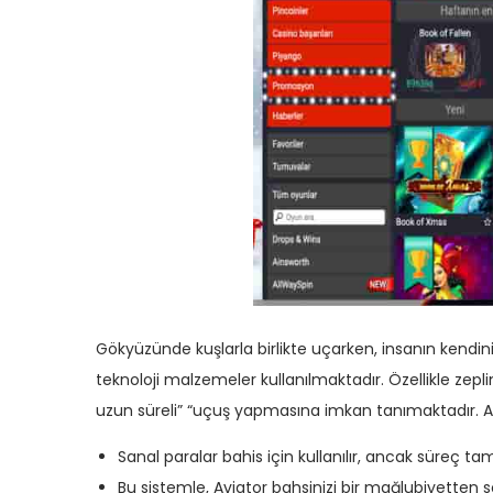
Gökyüzünde kuşlarla birlikte uçarken, insanın kendini
teknoloji malzemeler kullanılmaktadır. Özellikle zepli
uzun süreli” “uçuş yapmasına imkan tanımaktadır. Ayr
Sanal paralar bahis için kullanılır, ancak süreç t
Bu sistemle, Aviator bahsinizi bir mağlubiyetten sonr