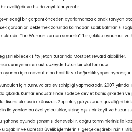
r özelliğidir ve bu da zayıflıklar yaratır.
de çevrileceği bir çarpanı önceden ayarlamanıza olanak tanıyan ot
a yüksek çarpanları beklemek zorunda kalmadan sadık kalmanızı sağl
 etmemektedir. The Woman zaman sorumlu” “bir şekilde oynamalı ve k
ştirilebilecek fifty jeton tutarında Mostbet reward alabilirler.
nıcı deneyimini en üst düzeyde tutan bir platformdur.
oyuncu için mevcut olan basitlik ve bağımlılık yapıcı oynanıştır.
uncuları için turnuvalara ev sahipliği yapmaktadır. 2007 yılında 
a çıkardı. Kumar endüstrisinde sadece devlet bahis şirketleri ve
r lisans alması imkânsızdır. Zeplinler, gökyüzünün güzelliğini bir
n ile yapılan bu özel yolculuklar, sizing eşsiz bir keyif ve huzur 
bu şahane oyunda şansınızı deneyebilir, doğru tahminleriniz ile k
 ulaşabilir ve ücretsiz üyelik işlemlerinizi gerçekleştirebilirsiniz. Bi