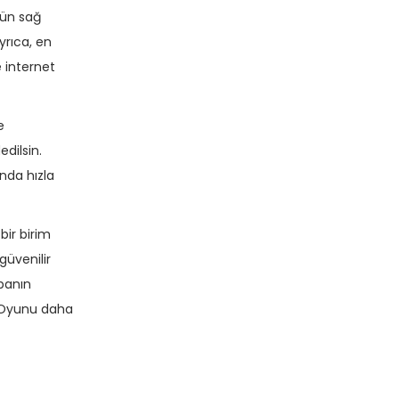
nün sağ
yrıca, en
e internet
e
dilsin.
nda hızla
bir birim
güvenilir
panın
z. Oyunu daha