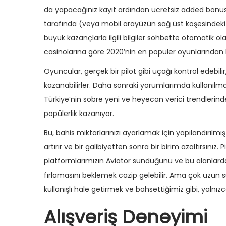
da yapacağınız kayıt ardından ücretsiz added bonus i
tarafında (veya mobil arayüzün sağ üst köşesindeki
büyük kazançlarla ilgili bilgiler sohbette otomatik o
casinolarına göre 2020’nin en popüler oyunlarından bi
Oyuncular, gerçek bir pilot gibi uçağı kontrol edebilir
kazanabilirler. Daha sonraki yorumlarımda kullanılma
Türkiye’nin sobre yeni ve heyecan verici trendlerind
popülerlik kazanıyor.
Bu, bahis miktarlarınızı ayarlamak için yapılandırılmış
artırır ve bir galibiyetten sonra bir birim azaltırsını
platformlarımızın Aviator sunduğunu ve bu alanlar
fırlamasını beklemek cazip gelebilir. Ama çok uzun sü
kullanışlı hale getirmek ve bahsettiğimiz gibi, yalnı
Alışveriş Deneyimi