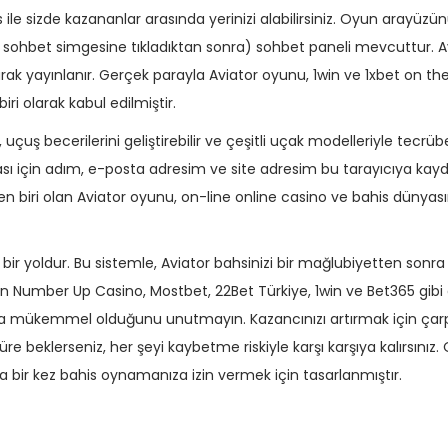
le sizde kazananlar arasında yerinizi alabilirsiniz. Oyun arayüzü
 sohbet simgesine tıkladıktan sonra) sohbet paneli mevcuttur. A
larak yayınlanır. Gerçek parayla Aviator oyunu, 1win ve 1xbet on th
ri olarak kabul edilmiştir.
, uçuş becerilerini geliştirebilir ve çeşitli uçak modelleriyle tecrüb
sı için adım, e-posta adresim ve site adresim bu tarayıcıya kayde
en biri olan Aviator oyunu, on-line online casino ve bahis dünyası
 bir yoldur. Bu sistemle, Aviator bahsinizi bir mağlubiyetten sonra 
z. Pin Number Up Casino, Mostbet, 22Bet Türkiye, 1win ve Bet365 gibi 
da mükemmel olduğunu unutmayın. Kazancınızı artırmak için çar
re beklerseniz, her şeyi kaybetme riskiyle karşı karşıya kalırsını
zca bir kez bahis oynamanıza izin vermek için tasarlanmıştır.