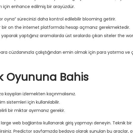
ı için enhance edilmiş bir arayüzdür.
r oyna” sürecinizi daha kontrol edilebilir blooming getirir.
ir bir on the internet platformda hesap açmanız gerekmektedir.
 yaparak yaptığınız aramalarda üst sıralarda çıkan siteler the
 para cüzdanınızla çalıştığından emin olmak için para yatırma v
k Oyununa Bahis
 kayıpları izlemekten kaçınmalısınız.
istemleri için kullanılabilir.
li bir miktar ayırmanız gerekir.
e large web bağlantısı kullanarak giriş yapmayı deneyin. Teknik bir 
irsiniz. Predictor sayfamızda bedava olarak sunulan bu araçlar, 