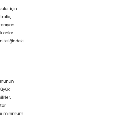
ular için
tralia,
tanıyan
ı anlar
niteliğindeki
yununun
büyük
irler.
tor
ikle minimum