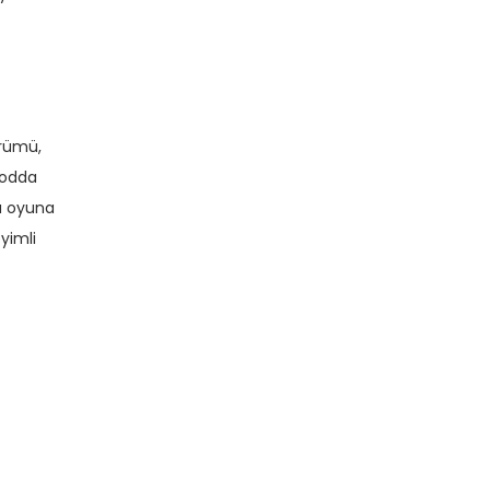
ürümü,
odda
da oyuna
yimli