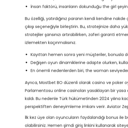
İnsan faktörü, insanların dokunduğu the girl şeyin bi
Bu özelliği, yatırdığınız paranın kendi kendine nak
çıkışı seçeneğiyle birleştirin. Bu, stratejinize dah
stratejiler şansınızı artırabilirken, zaferi garanti
izlemekten kaçınmalısınız.
Kayıttan hemen sonra yeni müşteriler, bonusla deği
Değişen oyun dinamiklerine adapte olurken, kulla
En önemli nedenlerden biri, the woman seviyeden 
Ayrıca, Mostbet BO düzenli olarak casino ve poker oy
Parlamentosu online casinoları yasaklayan bir yasa d
kaldı. Bu nedenle Türk hükümetinden 2024 yılına kada
perspektiften deneyimleme imkanı verir. Aviator Zepli
İlk kez üye olan oyuncuların faydalandığı bonus ile 
olabilirsiniz. Hemen şimdi giriş linkini kullanarak siteye