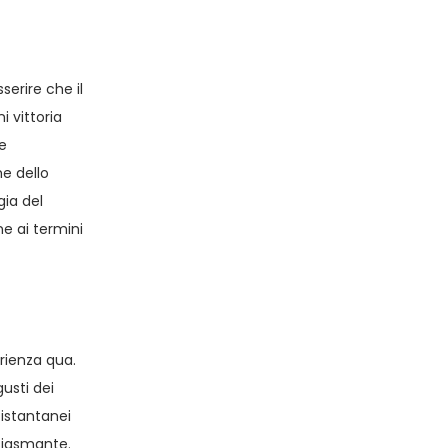
serire che il
i vittoria
te
me dello
gia del
ne ai termini
rienza qua.
gusti dei
 istantanei
usiasmante.