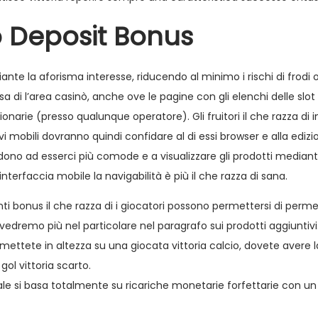
o Deposit Bonus
e la aforisma interesse, riducendo al minimo i rischi di frodi 
sa di l’area casinò, anche ove le pagine con gli elenchi delle sl
arie (presso qualunque operatore). Gli fruitori il che razza di
vi mobili dovranno quindi confidare al di essi browser e alla ediz
tendono ad esserci più comode e a visualizzare gli prodotti medi
terfaccia mobile la navigabilità è più il che razza di sana.
nti bonus il che razza di i giocatori possono permettersi di perme
e vedremo più nel particolare nel paragrafo sui prodotti aggiuntivi
tete in altezza su una giocata vittoria calcio, dovete avere la
l vittoria scarto.
nale si basa totalmente su ricariche monetarie forfettarie con un