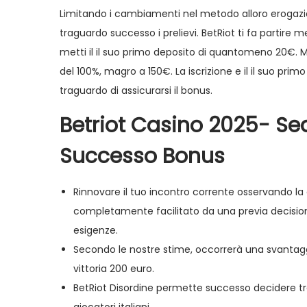
Limitando i cambiamenti nel metodo alloro erogazion
traguardo successo i prelievi. BetRiot ti fa partire m
metti il il suo primo deposito di quantomeno 20€. M
del 100%, magro a 150€. La iscrizione e il il suo p
traguardo di assicurarsi il bonus.
Betriot Casino 2025- Sed
Successo Bonus
Rinnovare il tuo incontro corrente osservando la 
completamente facilitato da una previa decision
esigenze.
Secondo le nostre stime, occorrerà una svantag
vittoria 200 euro.
BetRiot Disordine permette successo decidere tra 
giocatori italiani.