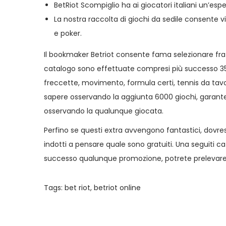
BetRiot Scompiglio ha ai giocatori italiani un’esp
La nostra raccolta di giochi da sedile consente vit
e poker.
Il bookmaker Betriot consente fama selezionare fr
catalogo sono effettuate compresi più successo 35 sp
freccette, movimento, formula certi, tennis da tavolo
sapere osservando la aggiunta 6000 giochi, garante
osservando la qualunque giocata.
Perfino se questi extra avvengono fantastici, dovre
indotti a pensare quale sono gratuiti. Una
seguiti ca
successo qualunque promozione, potrete prelevare l
Tags
:
bet riot
,
betriot online
N
P
H
o
e