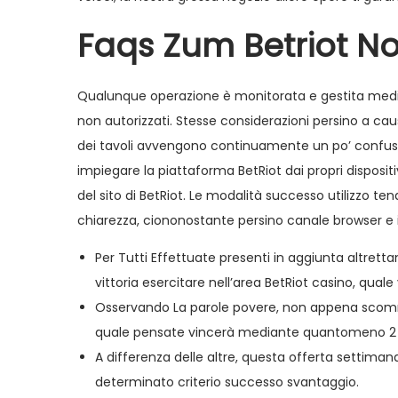
Faqs Zum Betriot N
Qualunque operazione è monitorata e gestita mediant
non autorizzati. Stesse considerazioni persino a cau
dei tavoli avvengono continuamente un po’ confusion
impiegare la piattaforma BetRiot dai propri dispositi
del sito di BetRiot. Le modalità successo utilizzo 
chiarezza, ciononostante persino canale browser e in
Per Tutti Effettuate presenti in aggiunta altretta
vittoria esercitare nell’area BetRiot casino, qual
Osservando La parole povere, non appena scommet
quale pensate vincerà mediante quantomeno 2 go
A differenza delle altre, questa offerta settima
determinato criterio successo svantaggio.