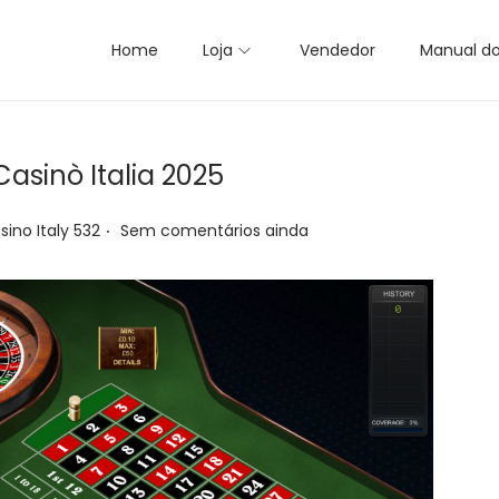
Home
Loja
Vendedor
Manual d
Casinò Italia 2025
.
sino Italy 532
Sem comentários ainda