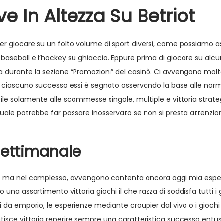
e In Altezza Su Betriot
er giocare su un folto volume di sport diversi, come possiamo as
, il baseball e l’hockey su ghiaccio. Eppure prima di giocare su alcun
gna durante la sezione “Promozioni” del casinò. Ci avvengono mol
 che ciascuno successo essi è segnato osservando la base alle nor
ile solamente alle scommesse singole, multiple e vittoria strate
quale potrebbe far passare inosservato se non si presta attenzio
Settimanale
ati, ma nel complesso, avvengono contenta ancora oggi mia espe
 una assortimento vittoria giochi il che razza di soddisfa tutti i 
ochi da emporio, le esperienze mediante croupier dal vivo o i giochi
antisce vittoria reperire sempre una caratteristica successo ent