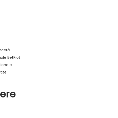
incerà
ale BetRiot
zione e
tite
dere