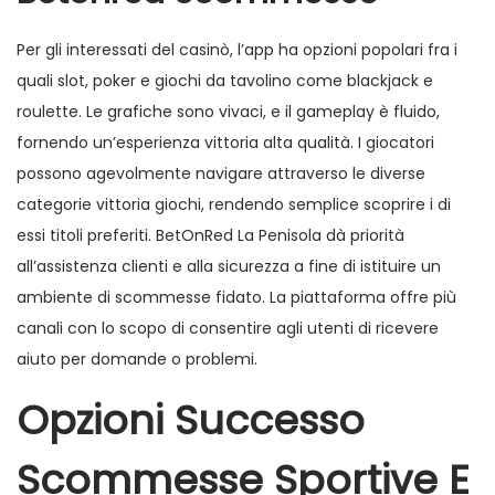
Per gli interessati del casinò, l’app ha opzioni popolari fra i
quali slot, poker e giochi da tavolino come blackjack e
roulette. Le grafiche sono vivaci, e il gameplay è fluido,
fornendo un’esperienza vittoria alta qualità. I giocatori
possono agevolmente navigare attraverso le diverse
categorie vittoria giochi, rendendo semplice scoprire i di
essi titoli preferiti. BetOnRed La Penisola dà priorità
all’assistenza clienti e alla sicurezza a fine di istituire un
ambiente di scommesse fidato. La piattaforma offre più
canali con lo scopo di consentire agli utenti di ricevere
aiuto per domande o problemi.
Opzioni Successo
Scommesse Sportive E