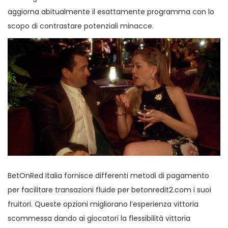
aggiorna abitualmente il esattamente programma con lo
scopo di contrastare potenziali minacce.
BetOnRed Italia fornisce differenti metodi di pagamento
per facilitare transazioni fluide per
betonredit2.com
i suoi
fruitori. Queste opzioni migliorano l’esperienza vittoria
scommessa dando ai giocatori la flessibilità vittoria