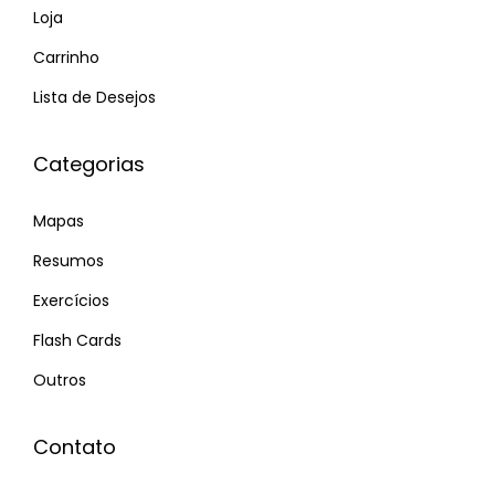
:
Loja
A
Carrinho
c
Lista de Desejos
c
e
Categorias
d
i
Mapas
A
l
Resumos
T
Exercícios
u
Flash Cards
o
Outros
A
c
c
Contato
o