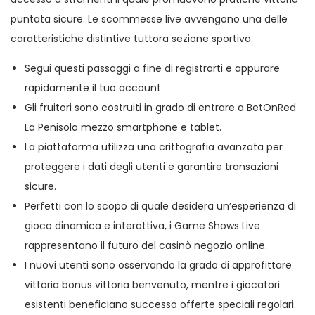
puntata sicure. Le scommesse live avvengono una delle
caratteristiche distintive tuttora sezione sportiva.
Segui questi passaggi a fine di registrarti e appurare
rapidamente il tuo account.
Gli fruitori sono costruiti in grado di entrare a BetOnRed
La Penisola mezzo smartphone e tablet.
La piattaforma utilizza una crittografia avanzata per
proteggere i dati degli utenti e garantire transazioni
sicure.
Perfetti con lo scopo di quale desidera un’esperienza di
gioco dinamica e interattiva, i Game Shows Live
rappresentano il futuro del casinò negozio online.
I nuovi utenti sono osservando la grado di approfittare
vittoria bonus vittoria benvenuto, mentre i giocatori
esistenti beneficiano successo offerte speciali regolari.