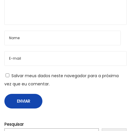
n
o
C
o
s
t
r
u
i
Salvar meus dados neste navegador para a próxima
t
vez que eu comentar.
i
I
n
I
t
Pesquisar
a