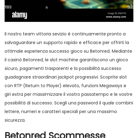
Il nostro team vittoria sevizio è continuamente pronto a
salvaguardare un supporto rapido e efficace per offrirti la
ottimale esperienza successo gioco su Betonred. Mediante
il casinò Betonred, le slot machine garantiscono un gioco
sicuro, pagamenti trasparenti e la possibilità successo
guadagnare straordinari jackpot progressivi. Scoprite slot
con RTP (Return to Player) elevato, funzioni Megaways e
giri extra per massimizzare il vostro passatempo e le vostre
possibilità di successo. Scegli una password il quale combini
lettere, numeri e caratteri speciali per una massimo
sicurezza.
Betonred Scommesse