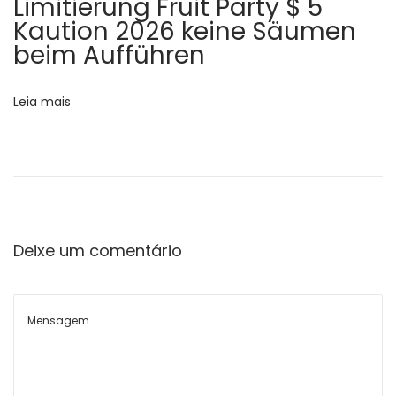
Limitierung Fruit Party $ 5
s
o
Kaution 2026 keine Säumen
r
beim Aufführen
t
i
a
Leia mais
B
e
t
o
n
r
Deixe um comentário
e
d
C
a
s
i