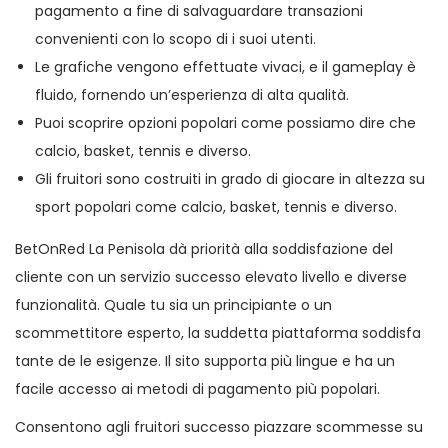
pagamento a fine di salvaguardare transazioni
convenienti con lo scopo di i suoi utenti.
Le grafiche vengono effettuate vivaci, e il gameplay è
fluido, fornendo un’esperienza di alta qualità.
Puoi scoprire opzioni popolari come possiamo dire che
calcio, basket, tennis e diverso.
Gli fruitori sono costruiti in grado di giocare in altezza su
sport popolari come calcio, basket, tennis e diverso.
BetOnRed La Penisola dà priorità alla soddisfazione del
cliente con un servizio successo elevato livello e diverse
funzionalità. Quale tu sia un principiante o un
scommettitore esperto, la suddetta piattaforma soddisfa
tante de le esigenze. Il sito supporta più lingue e ha un
facile accesso ai metodi di pagamento più popolari.
Consentono agli fruitori successo piazzare scommesse su