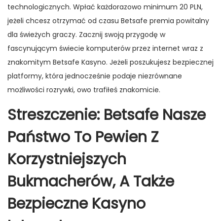
technologicznych. Wpłać każdorazowo minimum 20 PLN,
jeżeli chcesz otrzymać od czasu Betsafe premia powitalny
dla świeżych graczy. Zacznij swoją przygodę w
fascynującym świecie komputerów przez internet wraz z
znakomitym Betsafe Kasyno. Jeżeli poszukujesz bezpiecznej
platformy, która jednocześnie podaje niezrównane
możliwości rozrywki, owo trafiłeś znakomicie.
Streszczenie: Betsafe Nasze
Państwo To Pewien Z
Korzystniejszych
Bukmacherów, A Także
Bezpieczne Kasyno