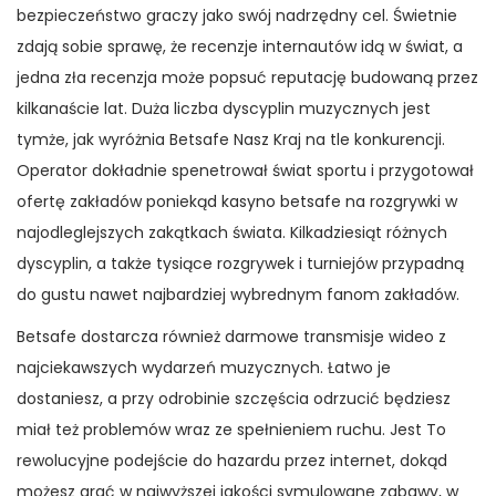
bezpieczeństwo graczy jako swój nadrzędny cel. Świetnie
zdają sobie sprawę, że recenzje internautów idą w świat, a
jedna zła recenzja może popsuć reputację budowaną przez
kilkanaście lat. Duża liczba dyscyplin muzycznych jest
tymże, jak wyróżnia Betsafe Nasz Kraj na tle konkurencji.
Operator dokładnie spenetrował świat sportu i przygotował
ofertę zakładów poniekąd
kasyno betsafe
na rozgrywki w
najodleglejszych zakątkach świata. Kilkadziesiąt różnych
dyscyplin, a także tysiące rozgrywek i turniejów przypadną
do gustu nawet najbardziej wybrednym fanom zakładów.
Betsafe dostarcza również darmowe transmisje wideo z
najciekawszych wydarzeń muzycznych. Łatwo je
dostaniesz, a przy odrobinie szczęścia odrzucić będziesz
miał też problemów wraz ze spełnieniem ruchu. Jest To
rewolucyjne podejście do hazardu przez internet, dokąd
możesz grać w najwyższej jakości symulowane zabawy, w