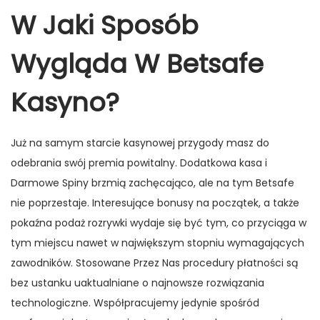
W Jaki Sposób
Wygląda W Betsafe
Kasyno?
Już na samym starcie kasynowej przygody masz do
odebrania swój premia powitalny. Dodatkowa kasa i
Darmowe Spiny brzmią zachęcająco, ale na tym Betsafe
nie poprzestaje. Interesujące bonusy na początek, a także
pokaźna podaż rozrywki wydaje się być tym, co przyciąga w
tym miejscu nawet w największym stopniu wymagających
zawodników. Stosowane Przez Nas procedury płatności są
bez ustanku uaktualniane o najnowsze rozwiązania
technologiczne. Współpracujemy jedynie spośród