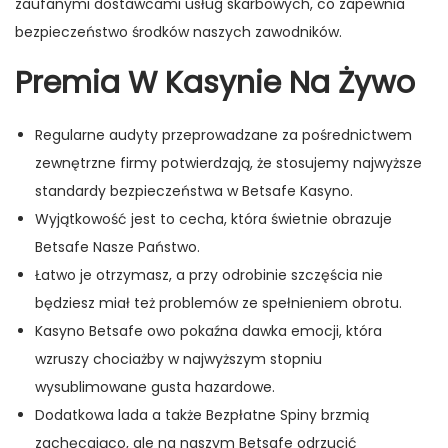
zaufanymi dostawcami usług skarbowych, co zapewnia
bezpieczeństwo środków naszych zawodników.
Premia W Kasynie Na Żywo
Regularne audyty przeprowadzane za pośrednictwem
zewnętrzne firmy potwierdzają, że stosujemy najwyższe
standardy bezpieczeństwa w Betsafe Kasyno.
Wyjątkowość jest to cecha, która świetnie obrazuje
Betsafe Nasze Państwo.
Łatwo je otrzymasz, a przy odrobinie szczęścia nie
będziesz miał też problemów ze spełnieniem obrotu.
Kasyno Betsafe owo pokaźna dawka emocji, która
wzruszy chociażby w najwyższym stopniu
wysublimowane gusta hazardowe.
Dodatkowa lada a także Bezpłatne Spiny brzmią
zachęcająco, ale na naszym Betsafe odrzucić