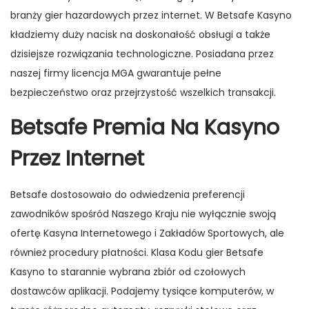
branży gier hazardowych przez internet. W Betsafe Kasyno
kładziemy duży nacisk na doskonałość obsługi a także
dzisiejsze rozwiązania technologiczne. Posiadana przez
naszej firmy licencja MGA gwarantuje pełne
bezpieczeństwo oraz przejrzystość wszelkich transakcji.
Betsafe Premia Na Kasyno
Przez Internet
Betsafe dostosowało do odwiedzenia preferencji
zawodników spośród Naszego Kraju nie wyłącznie swoją
ofertę Kasyna Internetowego i Zakładów Sportowych, ale
również procedury płatności. Klasa Kodu gier Betsafe
Kasyno to starannie wybrana zbiór od czołowych
dostawców aplikacji. Podajemy tysiące komputerów, w