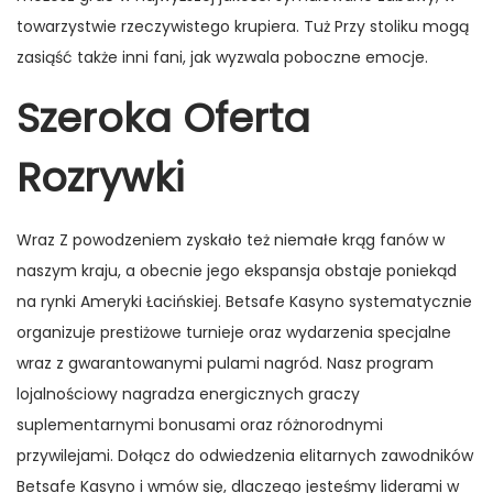
towarzystwie rzeczywistego krupiera. Tuż Przy stoliku mogą
zasiąść także inni fani, jak wyzwala poboczne emocje.
Szeroka Oferta
Rozrywki
Wraz Z powodzeniem zyskało też niemałe krąg fanów w
naszym kraju, a obecnie jego ekspansja obstaje poniekąd
na rynki Ameryki Łacińskiej. Betsafe Kasyno systematycznie
organizuje prestiżowe turnieje oraz wydarzenia specjalne
wraz z gwarantowanymi pulami nagród. Nasz program
lojalnościowy nagradza energicznych graczy
suplementarnymi bonusami oraz różnorodnymi
przywilejami. Dołącz do odwiedzenia elitarnych zawodników
Betsafe Kasyno i wmów się, dlaczego jesteśmy liderami w