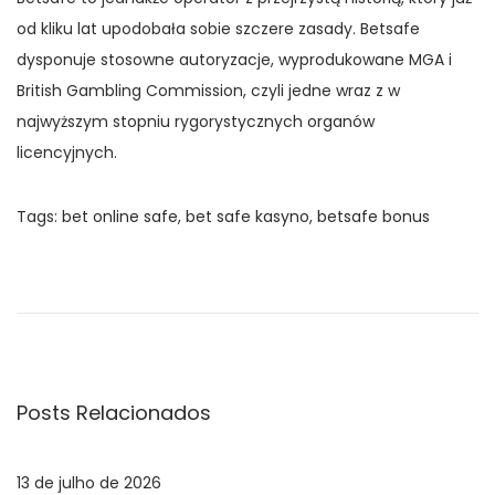
od kliku lat upodobała sobie szczere zasady. Betsafe
dysponuje stosowne autoryzacje, wyprodukowane MGA i
British Gambling Commission, czyli jedne wraz z w
najwyższym stopniu rygorystycznych organów
licencyjnych.
Tags
:
bet online safe
,
bet safe kasyno
,
betsafe bonus
N
P
B
o
e
a
s
t
t
s
v
a
a
n
f
Posts Relacionados
e
t
e
e
K
13 de julho de 2026
r
a