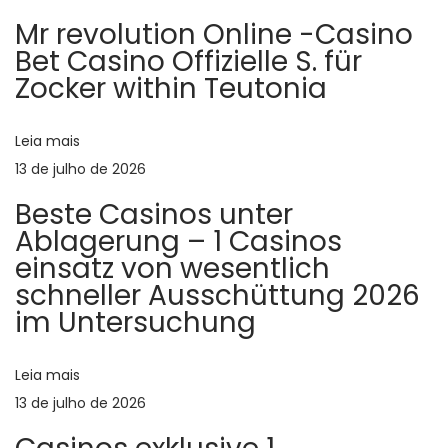
g
Mr revolution Online -Casino
i
s
a
Bet Casino Offizielle S. für
o
y
Zocker within Teutonia
r
n
ç
:
o
:
Leia mais
ã
G
13 de julho de 2026
w
o
Beste Casinos unter
a
Ablagerung – 1 Casinos
r
d
einsatz von wesentlich
a
schneller Ausschüttung 2026
n
e
im Untersuchung
c
j
P
Leia mais
a
13 de julho de 2026
o
O
c