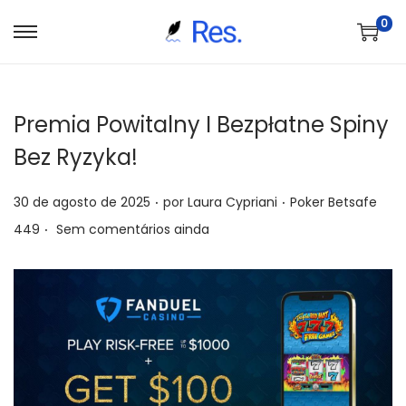
0
S
P
a
u
l
l
Premia Powitalny I Bezpłatne Spiny
t
a
a
r
Bez Ryzyka!
r
p
.
.
p
a
P
P
30 de agosto de 2025
por
Laura Cypriani
Poker Betsafe
a
r
.
o
o
449
Sem comentários ainda
r
a
s
s
a
o
t
t
n
c
a
a
a
o
d
d
v
n
o
o
e
t
e
e
g
e
m
m