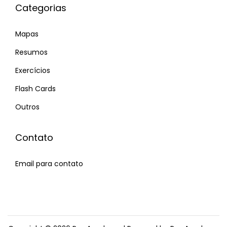
Categorias
z
i
Mapas
e
l
Resumos
l
Exercícios
e
Flash Cards
r
Outros
M
i
t
Contato
a
Email para contato
r
b
e
i
t