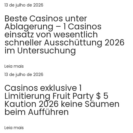
ã
p
13 de julho de 2026
r
o
Beste Casinos unter
o
Ablagerung – 1 Casinos
g
d
einsatz von wesentlich
r
schneller Ausschüttung 2026
a
e
im Untersuchung
m
D
P
Leia mais
a
13 de julho de 2026
o
r
Casinos exklusive 1
m
Limitierung Fruit Party $ 5
s
o
Kaution 2026 keine Säumen
w
beim Aufführen
t
e
S
Leia mais
p