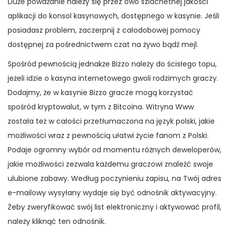
Duże poważanie należy się przez owo szlachetnej jakości
aplikacji do konsol kasynowych, dostępnego w kasynie. Jeśli
posiadasz problem, zaczerpnij z całodobowej pomocy
dostępnej za pośrednictwem czat na żywo bądź mejl.
Spośród pewnością jednakże Bizzo należy do ścisłego topu,
jeżeli idzie o kasyna internetowego gwoli rodzimych graczy.
Dodajmy, że w kasynie Bizzo gracze mogą korzystać
spośród kryptowalut, w tym z Bitcoina. Witryna Www
została też w całości przetłumaczona na język polski, jakie
możliwości wraz z pewnością ułatwi życie fanom z Polski.
Podaje ogromny wybór od momentu różnych deweloperów,
jakie możliwości zezwala każdemu graczowi znaleźć swoje
ulubione zabawy. Według poczynieniu zapisu, na Twój adres
e-mailowy wysyłany wydaje się być odnośnik aktywacyjny.
Żeby zweryfikować swój list elektroniczny i aktywować profil,
należy kliknąć ten odnośnik.