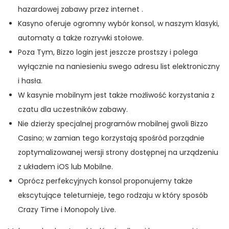
hazardowej zabawy przez internet .
Kasyno oferuje ogromny wybór konsol, w naszym klasyki,
automaty a także rozrywki stołowe.
Poza Tym, Bizzo login jest jeszcze prostszy i polega
wyłącznie na naniesieniu swego adresu list elektroniczny
i hasła.
W kasynie mobilnym jest także możliwość korzystania z
czatu dla uczestników zabawy.
Nie dzierży specjalnej programów mobilnej gwoli Bizzo
Casino; w zamian tego korzystają spośród porządnie
zoptymalizowanej wersji strony dostępnej na urządzeniu
z układem iOS lub Mobilne.
Oprócz perfekcyjnych konsol proponujemy także
ekscytujące teleturnieje, tego rodzaju w który sposób
Crazy Time i Monopoly Live.