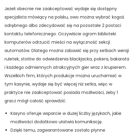
Jeżeli obecnie nie zaakceptować wydaje się dostępny
specjalista mówiący na polsku, owo można wybrać kogoś
odrębnego albo zdecydować się na pozostałe 2 postaci
kontaktu telefonicznego. Oczywiście ogrom biblioteki
komputerów odrzucić mieści na wyłączność sekcji
automatów. Dlatego można zabawić się przy setkach wersji
ruletek, stołów do odwiedzenia blackjacka, pokera, bakarata
i każdego odmiennych atrakcyjnych gier wraz z krupierem.
Wszelkich firm, których produkcje można uruchamiać w
tym kasynie, wydaje się być więcej niż setka, więc w
praktyce nie zaakceptować posiada możliwości, żeby 1
gracz mógł całość sprawdzić.
Kasyno oferuje wsparcie w dużej liczby językach, jakie
możliwości dodatkowo ułatwia komunikację.
Dzięki temu, zagwarantowane zostało płynne