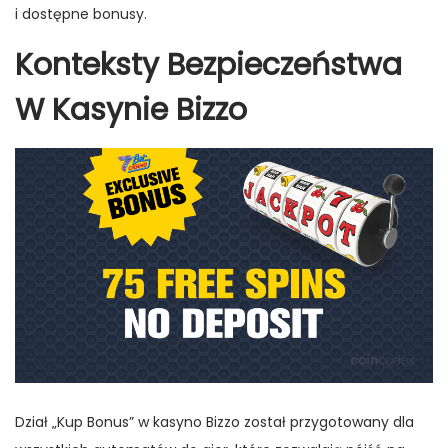
i dostępne bonusy.
Konteksty Bezpieczeństwa
W Kasynie Bizzo
Dział „Kup Bonus” w kasyno Bizzo został przygotowany dla