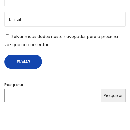
n
e
B
i
Salvar meus dados neste navegador para a próxima
z
vez que eu comentar.
z
o
P
A
r
u
ó
s
Pesquisar
x
z
i
a
Pesquisar
m
h
o
l
p
u
o
n