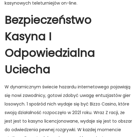
kasynowych teleturniejów on-line.
Bezpieczeństwo
Kasyna I
Odpowiedzialna
Uciecha
W dynamicznym świecie hazardu internetowego pojawiają
się nowi zawodnicy, gotowi zdobyć uwagę entuzjastów gier
losowych. 1 spośród nich wydaje się być Bizzo Casino, które
swoją działalność rozpoczęło w 2021 roku. Wraz Z racji, że
jest jest to kasyno licencjonowane, wydaje się jest to obszar
do odwiedzenia pewnej rozgrywki. W każdej momencie