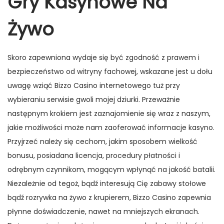
Gry Kasynowe Na
Żywo
Skoro zapewniona wydaje się być zgodność z prawem i
bezpieczeństwo od witryny fachowej, wskazane jest u dołu
uwagę wziąć Bizzo Casino internetowego tuż przy
wybieraniu serwisie gwoli mojej dziurki. Przeważnie
następnym krokiem jest zaznajomienie się wraz z naszym,
jakie możliwości może nam zaoferować informacje kasyno.
Przyjrzeć należy się cechom, jakim sposobem wielkość
bonusu, posiadana licencja, procedury płatności i
odrębnym czynnikom, mogącym wpłynąć na jakość batalii.
Niezależnie od tegoż, bądź interesują Cię zabawy stołowe
bądź rozrywka na żywo z krupierem, Bizzo Casino zapewnia
płynne doświadczenie, nawet na mniejszych ekranach.