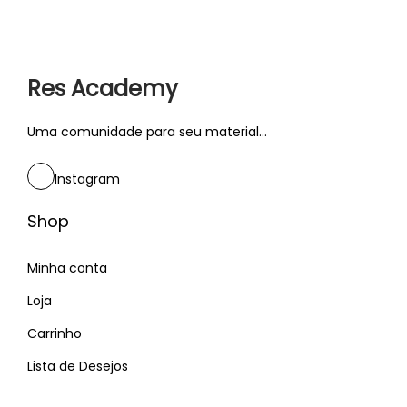
s
g
t
s
:
p
Res Academy
r
o
Uma comunidade para seu material...
b
l
Instagram
e
m
Shop
e
Minha conta
I
n
Loja
o
Carrinho
f
Lista de Desejos
f
i