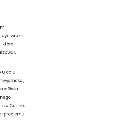
ym i
ę być wraz z
, które
alizować
w u dołu
miejętności,
umożliwia
lnego,
izzo Casino.
ał problemu