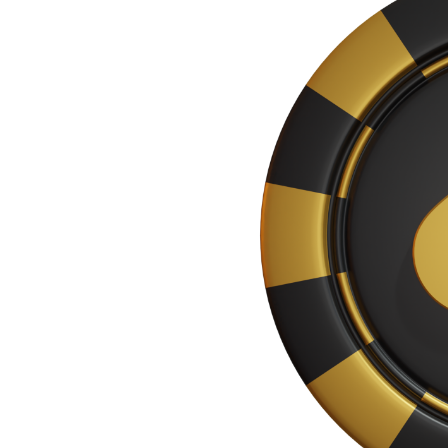
g
e
a
ú
ç
d
ã
o
o