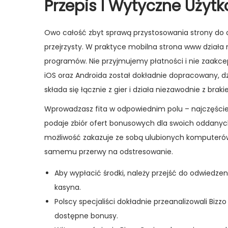
Przepis I Wytyczne Uży
Owo całość zbyt sprawą przystosowania strony do 
przejrzysty. W praktyce mobilna strona www dzia
programów. Nie przyjmujemy płatności i nie zaakc
iOS oraz Androida został dokładnie dopracowany, 
składa się łącznie z gier i działa niezawodnie z br
Wprowadzasz fita w odpowiednim polu – najczęściej 
podaje zbiór ofert bonusowych dla swoich oddanyc
możliwość zakazuje ze sobą ulubionych komputerów 
samemu przerwy na odstresowanie.
Aby wypłacić środki, należy przejść do odwiedze
kasyna.
Polscy specjaliści dokładnie przeanalizowali Biz
dostępne bonusy.