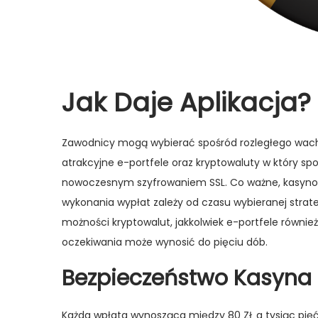
Jak Daje Aplikacja?
Zawodnicy mogą wybierać spośród rozległego wachla
atrakcyjne e-portfele oraz kryptowaluty w który spo
nowoczesnym szyfrowaniem SSL. Co ważne, kasyno 
wykonania wypłat zależy od czasu wybieranej strat
możności kryptowalut, jakkolwiek e-portfele również
oczekiwania może wynosić do pięciu dób.
Bezpieczeństwo Kasyna 
Każda wpłata wynosząca między 80 ZŁ a tysiąc pięć