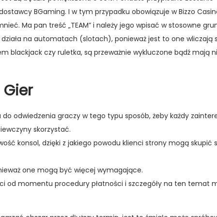
dostawcy BGaming. I w tym przypadku obowiązuje w Bizzo Casino
ieć. Ma pan treść „TEAM” i należy jego wpisać w stosowne gru
działa na automatach (slotach), ponieważ jest to one wliczają 
blackjack czy ruletka, są przeważnie wykluczone bądź mają nis
 Gier
 do odwiedzenia graczy w tego typu sposób, żeby każdy zainte
ziewczyny skorzystać.
ość konsol, dzięki z jakiego powodu klienci strony mogą skupić s
onieważ one mogą być więcej wymagające.
ości od momentu procedury płatności i szczegóły na ten temat 