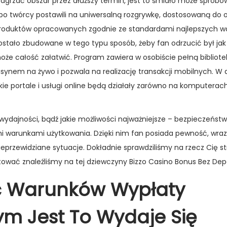
zagrzać obszar przez dłuższy termin, jest to śmiało może sprób
 bo twórcy postawili na uniwersalną rozgrywkę, dostosowaną do 
 produktów opracowanych zgodnie ze standardami najlepszych war
tało zbudowane w tego typu sposób, żeby fan odrzucić był jak
że całość załatwić. Program zawiera w osobiście pełną bibliote
nem na żywo i pozwala na realizację transakcji mobilnych. W d
e portale i usługi online będą działały zarówno na komputerach,
ydajności, bądź jakie możliwości najważniejsze – bezpieczeństw
i warunkami użytkowania. Dzięki nim fan posiada pewność, wra
ieprzewidziane sytuacje. Dokładnie sprawdziliśmy na rzecz Cię s
ptować znaleźliśmy na tej dziewczyny Bizzo Casino Bonus Bez Dep
ć Warunków Wypłaty
ym Jest To Wydaje Się