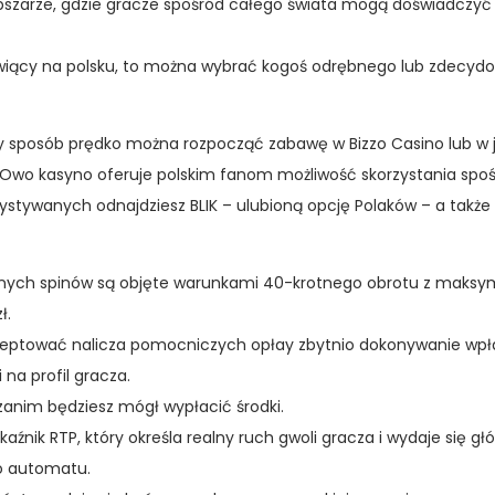
szarze, gdzie gracze spośród całego świata mogą doświadczyć
mówiący na polsku, to można wybrać kogoś odrębnego lub zdecyd
y sposób prędko można rozpocząć zabawę w Bizzo Casino lub w j
Owo kasyno oferuje polskim fanom możliwość skorzystania spoś
stywanych odnajdziesz BLIK – ulubioną opcję Polaków – a także k
tnych spinów są objęte warunkami 40-krotnego obrotu z maks
ł.
akceptować nalicza pomocniczych opłay zbytnio dokonywanie wpła
na profil gracza.
 zanim będziesz mógł wypłacić środki.
aźnik RTP, który określa realny ruch gwoli gracza i wydaje się 
o automatu.