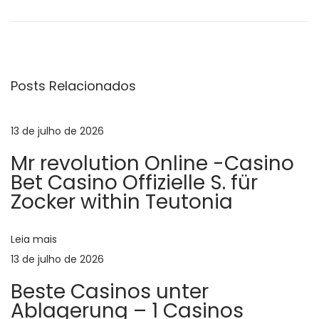
a
s
r
t
f
v
a
o
n
r
Posts Relacionados
e
t
m
e
S
g
13 de julho de 2026
r
p
Mr revolution Online -Casino
i
a
a
Bet Casino Offizielle S. für
o
c
Zocker within Teutonia
r
e
ç
:
B
l
Leia mais
ã
a
13 de julho de 2026
z
o
Beste Casinos unter
e
Ablagerung – 1 Casinos
F