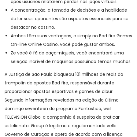
após usuários relatarem perdas nos jogos virtuais.
A concentração, a tomada de decisões e a habilidade
de ler seus oponentes são aspectos essenciais para se
destacar no cassino.
Ambos têm suas vantagens, e simply no Bad fire Games
On-line Online Casino, você pode gustar ambos.
Ze você é fã de caça-níqueis, você encontrará uma
seleção incrível de máquinas possuindo temas muchos.
A Justiça de São Paulo bloqueou 101 milhões de reais da
trampolín de apostas Bad fire, responsável durante
proporcionar apostas esportivas e games de albur.
Segundo informações reveladas na edição do último
domingo seventeen do programa Fantástico, weil
TELEVISION Globo, a companhia é suspeita de praticar
estelionato. Group é legitimo e regulamentado vello
Governo de Curaçao e opera de acordo com a licença