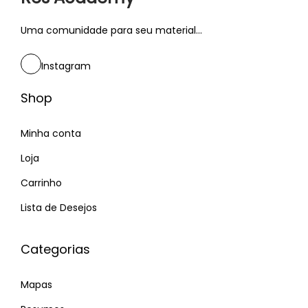
м
Uma comunidade para seu material...
ф
о
Instagram
р
т
Shop
а
Minha conta
б
е
Loja
л
Carrinho
ь
Lista de Desejos
н
о
Categorias
е
а
Mapas
д
д