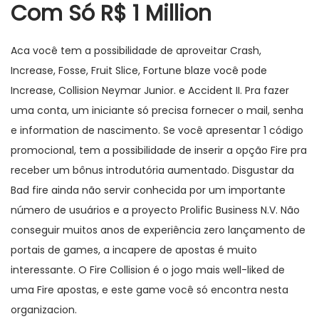
Com Só R$ 1 Million
Aca você tem a possibilidade de aproveitar Crash,
Increase, Fosse, Fruit Slice, Fortune
blaze você pode
Increase, Collision Neymar Junior. e Accident II. Pra fazer
uma conta, um iniciante só precisa fornecer o mail, senha
e information de nascimento. Se você apresentar 1 código
promocional, tem a possibilidade de inserir a opção Fire pra
receber um bônus introdutória aumentado. Disgustar da
Bad fire ainda não servir conhecida por um importante
número de usuários e a proyecto Prolific Business N.V. Não
conseguir muitos anos de experiência zero lançamento de
portais de games, a incapere de apostas é muito
interessante. O Fire Collision é o jogo mais well-liked de
uma Fire apostas, e este game você só encontra nesta
organizacion.