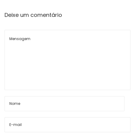
w
Deixe um comentário
A
t
S
p
e
l
d
o
m
e
C
o
m
P
З
r
а