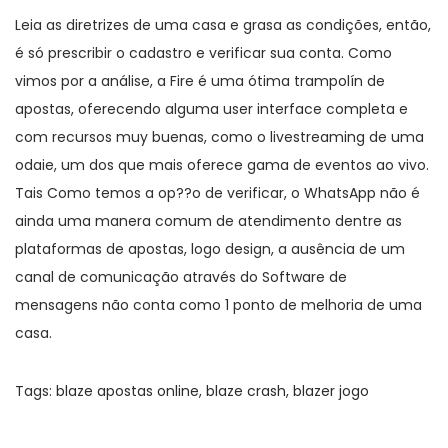
Leia as diretrizes de uma casa e grasa as condições, então,
é só prescribir o cadastro e verificar sua conta. Como
vimos por a análise, a Fire é uma ótima trampolín de
apostas, oferecendo alguma user interface completa e
com recursos muy buenas, como o livestreaming de uma
odaie, um dos que mais oferece gama de eventos ao vivo.
Tais Como temos a op??o de verificar, o WhatsApp não é
ainda uma manera comum de atendimento dentre as
plataformas de apostas, logo design, a ausência de um
canal de comunicação através do Software de
mensagens não conta como 1 ponto de melhoria de uma
casa.
Tags
:
blaze apostas online
,
blaze crash
,
blazer jogo
N
P
P
o
e