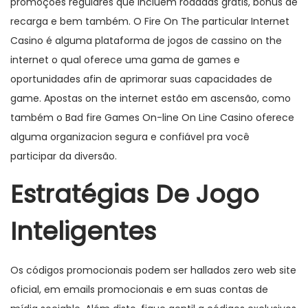
promoções regulares que incluem rodadas grátis, bônus de
recarga e bem também. O Fire On The particular Internet
Casino é alguma plataforma de jogos de cassino on the
internet o qual oferece uma gama de games e
oportunidades afin de aprimorar suas capacidades de
game. Apostas on the internet estão em ascensão, como
também o Bad fire Games On-line On Line Casino oferece
alguma organizacion segura e confiável pra você
participar da diversão.
Estratégias De Jogo
Inteligentes
Os códigos promocionais podem ser hallados zero web site
oficial, em emails promocionais e em suas contas de