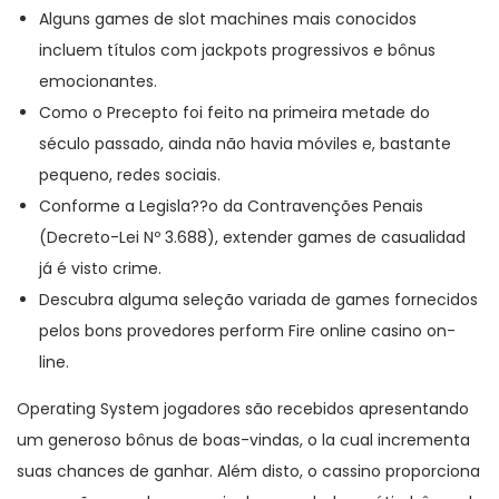
Alguns games de slot machines mais conocidos
incluem títulos com jackpots progressivos e bônus
emocionantes.
Como o Precepto foi feito na primeira metade do
século passado, ainda não havia móviles e, bastante
pequeno, redes sociais.
Conforme a Legisla??o da Contravenções Penais
(Decreto-Lei Nº 3.688), extender games de casualidad
já é visto crime.
Descubra alguma seleção variada de games fornecidos
pelos bons provedores perform Fire online casino on-
line.
Operating System jogadores são recebidos apresentando
um generoso bônus de boas-vindas, o la cual incrementa
suas chances de ganhar. Além disto, o cassino proporciona