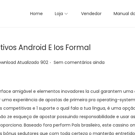
Home
Loja
Vendedor
Manual d
tivos Android E Ios Formal
.
ownload Atualizado 902
Sem comentários ainda
nterface amigável e elementos inovadores la cual garantem uma 
r uma experiência de apostas de primeira pra operating-system b
s competitivas e 1 suporte o qual fala a tua língua, é uma opção
não ze esqueça de apostar possuindo responsabilidade e usar a
oporciona. Baseado fora perform País brasileiro, este cassino on
 bônus sedutores que com toda certeza o manterão entretido