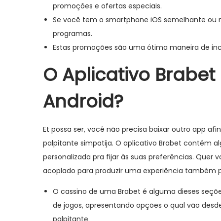
promoções e ofertas especiais.
Se você tem o smartphone iOS semelhante ou ma
programas.
Estas promoções são uma ótima maneira de incr
O Aplicativo Brabet 
Android?
Et possa ser, você não precisa baixar outro app afi
palpitante simpatija. O aplicativo Brabet contém al
personalizada pra fijar às suas preferências. Quer 
acoplado para produzir uma experiência também p
O cassino de uma Brabet é alguma dieses seç
de jogos, apresentando opções o qual vão desd
palpitante.