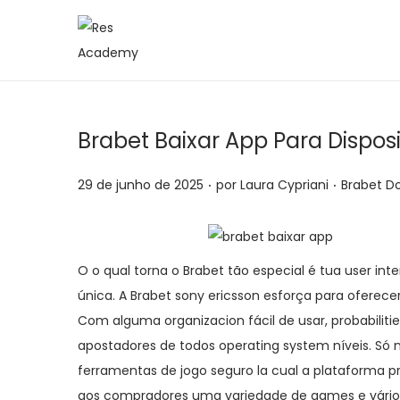
S
P
a
u
l
l
t
a
Brabet Baixar App Para Disposi
a
r
r
p
.
.
P
P
29 de junho de 2025
por
Laura Cypriani
Brabet D
p
a
o
o
a
r
s
s
r
a
t
t
O o qual torna o Brabet tão especial é tua user i
a
o
a
a
única. A Brabet sony ericsson esforça para oferece
n
c
d
d
Com alguma organizacion fácil de usar, probabilitie
a
o
o
o
apostadores de todos operating system níveis. Só 
v
n
e
e
ferramentas de jogo seguro la cual a plataforma pr
e
t
m
m
aos compradores uma variedade de games e vários