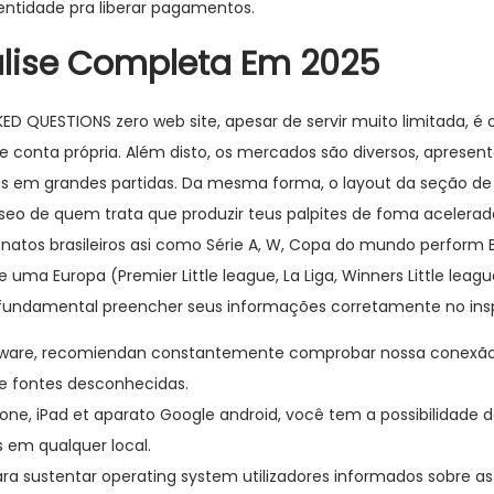
entidade pra liberar pagamentos.
álise Completa Em 2025
ESTIONS zero web site, apesar de servir muito limitada, é 
e conta própria. Além disto, os mercados são diversos, apresen
vas em grandes partidas. Da mesma forma, o layout da seção de
deseo de quem trata que produzir teus palpites de foma acelerad
tos brasileiros asi como Série A, W, Copa do mundo perform Br
uma Europa (Premier Little league, La Liga, Winners Little league
fundamental preencher seus informações corretamente no ins
oftware, recomiendan constantemente comprobar nossa conexão
de fontes desconhecidas.
ne, iPad et aparato Google android, você tem a possibilidade d
 em qualquer local.
ara sustentar operating system utilizadores informados sobre as