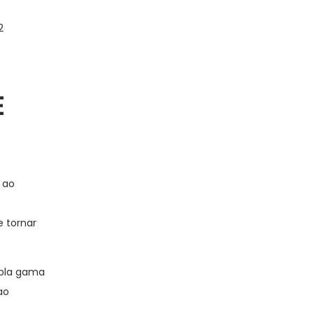
2
E
 ao
e tornar
mpla gama
ao