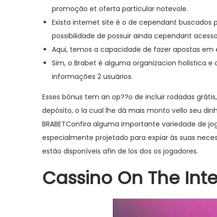
promoção et oferta particular notevole.
Exista internet site é o de cependant buscados 
possibilidade de possuir ainda cependant acesso
Aqui, temos a capacidade de fazer apostas em
Sim, o Brabet é alguma organizacion holistica e
informações 2 usuários.
Esses bônus tem an op??o de incluir rodadas gráti
depósito, o la cual lhe dá mais monto vello seu din
BRABETConfira alguma importante variedade de jog
especialmente projetado para expiar às suas nec
estão disponíveis afin de los dos os jogadores.
Cassino On The Inte