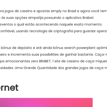
pra jogos de cassino e apostas simply no Brasil e agora você te
 às suas opções simpatija possuindo o aplicativo Brabet.
 eventos o qual estão acontecendo naquele exato momento.
 confiável, usando tecnologia de criptografia para guardar oper
s, bônus de depósito e até ainda bônus search powerplant optim
heiro e incrementa suas possibilities de ganhar bastante. Caça-
os emocionantes zero BRABET, 1 site de cassino de caça-níquei
essidades. Uma Grande Quantidade dos grandes jogos de caça-n
rnet