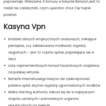
poprzestaje. Wskazane 4 bonusy w kasynie Betsson jest to
nadal nie całokształt, czym operator chce Cię hojnie
powitać.
Kasyna Vpn
Kradzież danych empirycznych osobowych, znikające
pieniądze, czy zablokowana możliwość wypłaty
wygranych – jest to częste opinie, pojawiające się w
Sieci.
Listę najznamienitszych konsol hazardowych znajdziesz
na polskiej witrynie.
Betasfe internetowego kasyno nie zaakceptować
pobiera opłat zbytnio wypłatę zgromadzonych środków.
Malta Gaming Authority zalicza się do w najwyższym
stopniu uznanych i szanowanych organów
regulacyjnych na świecie.