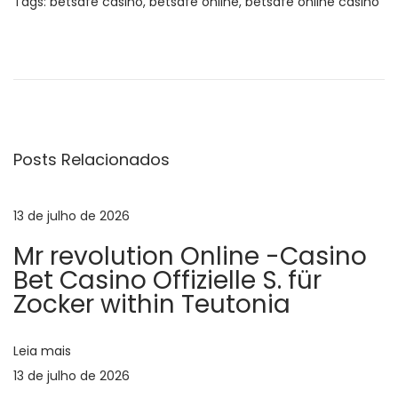
Tags
:
betsafe casino
,
betsafe online
,
betsafe online casino
N
P
G
o
r
a
s
a
t
j
v
a
W
n
N
Posts Relacionados
e
t
a
e
j
g
13 de julho de 2026
r
l
Mr revolution Online -Casino
i
e
a
Bet Casino Offizielle S. für
o
p
Zocker within Teutonia
r
s
ç
:
z
e
Leia mais
ã
A
13 de julho de 2026