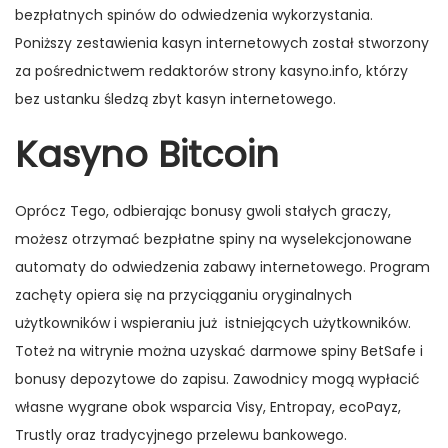
bezpłatnych spinów do odwiedzenia wykorzystania.
Poniższy zestawienia kasyn internetowych został stworzony
za pośrednictwem redaktorów strony kasyno.info, którzy
bez ustanku śledzą zbyt kasyn internetowego.
Kasyno Bitcoin
Oprócz Tego, odbierając bonusy gwoli stałych graczy,
możesz otrzymać bezpłatne spiny na wyselekcjonowane
automaty do odwiedzenia zabawy internetowego. Program
zachęty opiera się na przyciąganiu oryginalnych
użytkowników i wspieraniu już istniejących użytkowników.
Toteż na witrynie można uzyskać darmowe spiny BetSafe i
bonusy depozytowe do zapisu. Zawodnicy mogą wypłacić
własne wygrane obok wsparcia Visy, Entropay, ecoPayz,
Trustly oraz tradycyjnego przelewu bankowego.