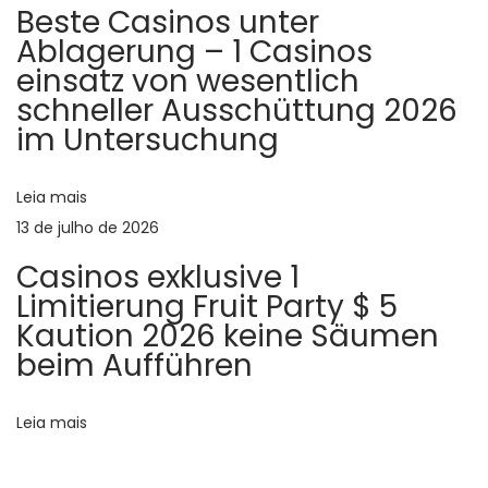
u
o
Beste Casinos unter
t
Ablagerung – 1 Casinos
o
d
einsatz von wesentlich
m
schneller Ausschüttung 2026
a
e
im Untersuchung
t
y
P
Leia mais
P
13 de julho de 2026
o
r
Casinos exklusive 1
z
Limitierung Fruit Party $ 5
s
e
Kaution 2026 keine Säumen
z
beim Aufführen
t
I
n
Leia mais
t
e