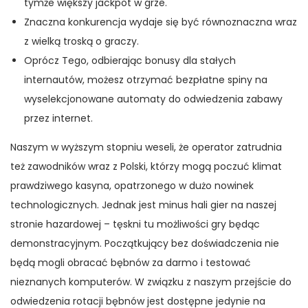
tymże większy jackpot w grze.
Znaczna konkurencja wydaje się być równoznaczna wraz
z wielką troską o graczy.
Oprócz Tego, odbierając bonusy dla stałych
internautów, możesz otrzymać bezpłatne spiny na
wyselekcjonowane automaty do odwiedzenia zabawy
przez internet.
Naszym w wyższym stopniu weseli, że operator zatrudnia
też zawodników wraz z Polski, którzy mogą poczuć klimat
prawdziwego kasyna, opatrzonego w dużo nowinek
technologicznych. Jednak jest minus hali gier na naszej
stronie hazardowej – tęskni tu możliwości gry będąc
demonstracyjnym. Początkujący bez doświadczenia nie
będą mogli obracać bębnów za darmo i testować
nieznanych komputerów. W związku z naszym przejście do
odwiedzenia rotacji bębnów jest dostępne jedynie na