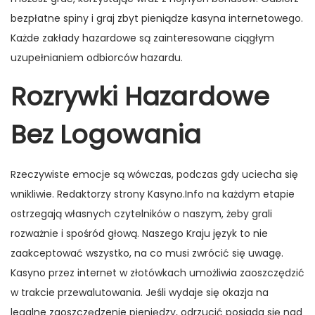
bezpłatne spiny i graj zbyt pieniądze kasyna internetowego.
Każde zakłady hazardowe są zainteresowane ciągłym
uzupełnianiem odbiorców hazardu.
Rozrywki Hazardowe
Bez Logowania
Rzeczywiste emocje są wówczas, podczas gdy uciecha się
wnikliwie. Redaktorzy strony Kasyno.Info na każdym etapie
ostrzegają własnych czytelników o naszym, żeby grali
rozważnie i spośród głową. Naszego Kraju język to nie
zaakceptować wszystko, na co musi zwrócić się uwagę.
Kasyno przez internet w złotówkach umożliwia zaoszczędzić
w trakcie przewalutowania. Jeśli wydaje się okazja na
legalne zaoszczędzenie pieniędzy, odrzucić posiada się nad