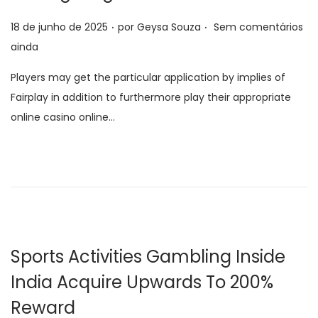
.
.
P
18 de junho de 2025
por
Geysa Souza
Sem comentários
o
ainda
s
Players may get the particular application by implies of
t
Fairplay in addition to furthermore play their appropriate
a
online casino online…
d
o
e
m
Sports Activities Gambling Inside
India Acquire Upwards To 200%
Reward