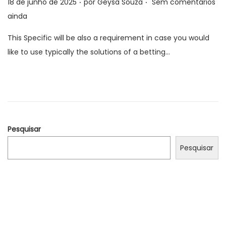
P
18 de junho de 2025
por
Geysa Souza
Sem comentários
o
ainda
s
This Specific will be also a requirement in case you would
t
like to use typically the solutions of a betting…
a
d
o
e
m
Pesquisar
Pesquisar