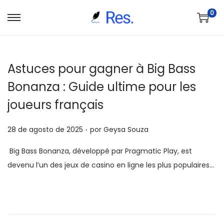
0
S
P
a
u
l
l
Astuces pour gagner à Big Bass
t
a
a
r
Bonanza : Guide ultime pour les
r
p
joueurs français
p
a
a
r
.
P
28 de agosto de 2025
por
Geysa Souza
r
a
o
a
o
Big Bass Bonanza, développé par Pragmatic Play, est
s
n
c
devenu l’un des jeux de casino en ligne les plus populaires…
t
a
o
a
v
n
d
e
t
o
g
e