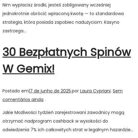
Nim wypłacisz środki, jesteś zobligowany wcześniej
jednokrotnie obrócić wpłaconą kwotę — to standardowa
strategia, która posiada zapobiec nadużyciom. Kasyno
zastrzega…
30 Bezpłatnych Spinów
W Gemix!
Postado em
17 de junho de 2025
.
por
Laura Cypriani
.
Sem
comentários ainda
.
Jakie Możliwości tydzień zarejestrowani zawodnicy mogą
otrzymać nadprogram cashback w wysokości do
odwiedzenia 7% ich całkowitych strat w legalnym hazardzie…