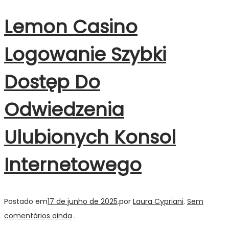
Lemon Casino
Logowanie Szybki
Dostęp Do
Odwiedzenia
Ulubionych Konsol
Internetowego
Postado em
17 de junho de 2025
.
por
Laura Cypriani
.
Sem
comentários ainda
.