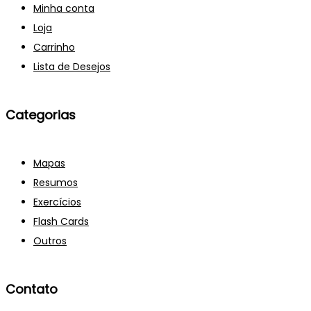
Minha conta
Loja
Carrinho
Lista de Desejos
Categorias
Mapas
Resumos
Exercícios
Flash Cards
Outros
Contato