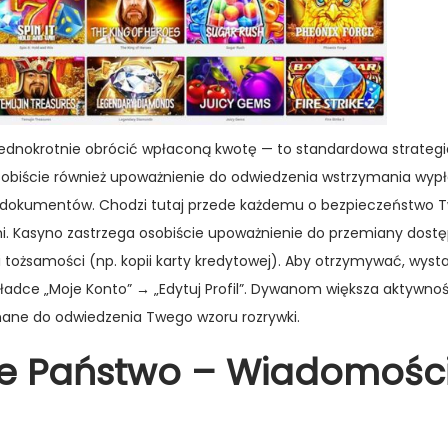
 jednokrotnie obrócić wpłaconą kwotę — to standardowa strategia
biście również upoważnienie do odwiedzenia wstrzymania wypłat
 dokumentów. Chodzi tutaj przede każdemu o bezpieczeństwo 
i. Kasyno zastrzega osobiście upoważnienie do przemiany dost
i tożsamości (np. kopii karty kredytowej). Aby otrzymywać, wyst
adce „Moje Konto” → „Edytuj Profil”. Dywanom większa aktywno
ane do odwiedzenia Twego wzoru rozrywki.
e Państwo – Wiadomośc