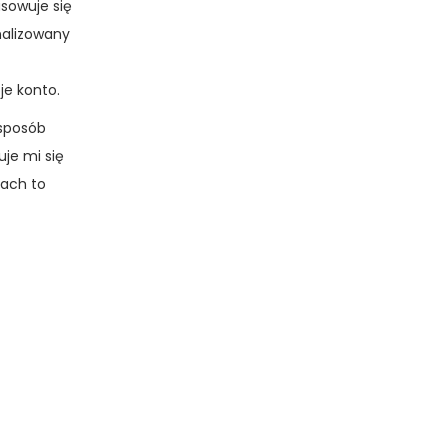
sowuje się
nalizowany
z
e konto.
 sposób
je mi się
tach to