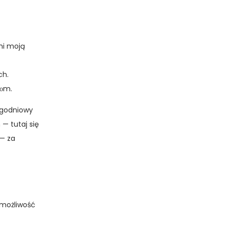
mi moją
ch.
zоm.
ygodniowy
— tutaj się
 — za
 możliwość