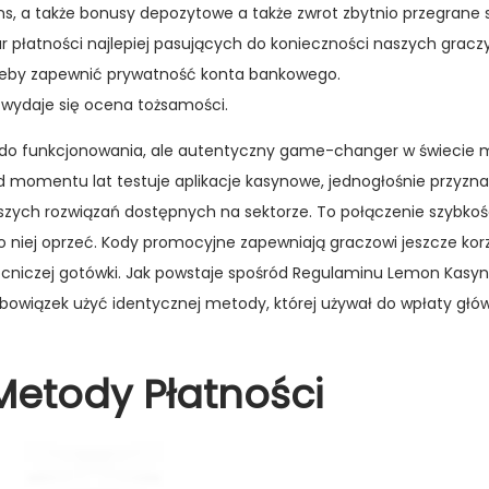
s, a także bonusy depozytowe a także zwrot zbytnio przegrane s
 płatności najlepiej pasujących do konieczności naszych graczy
 żeby zapewnić prywatność konta bankowego.
 wydaje się ocena tożsamości.
 do funkcjonowania, ale autentyczny game-changer w świecie m
od momentu lat testuje aplikacje kasynowe, jednogłośnie przyzna
pszych rozwiązań dostępnych na sektorze. To połączenie szybkośc
ię do niej oprzeć. Kody promocyjne zapewniają graczowi jeszcze kor
niczej gotówki. Jak powstaje spośród Regulaminu Lemon Kasyn
owiązek użyć identycznej metody, której używał do wpłaty gł
Metody Płatności