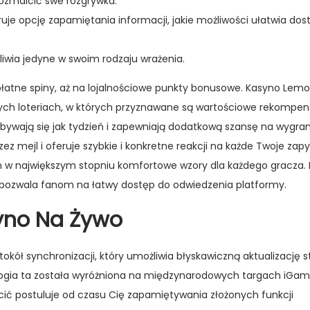
ozmaicić swe rozgrywka.
je opcję zapamiętania informacji, jakie możliwości ułatwia dos
liwia jedyne w swoim rodzaju wrażenia.
łatne spiny, aż na lojalnościowe punkty bonusowe. Kasyno Lem
ch loteriach, w których przyznawane są wartościowe rekompen
dbywają się jak tydzień i zapewniają dodatkową szansę na wygra
mejl i oferuje szybkie i konkretne reakcji na każde Twoje zapy
m w największym stopniu komfortowe wzory dla każdego gracza
y pozwala fanom na łatwy dostęp do odwiedzenia platformy.
yno Na Żywo
okół synchronizacji, który umożliwia błyskawiczną aktualizację 
ogia ta została wyróżniona na międzynarodowych targach iGam
cić postuluje od czasu Cię zapamiętywania złożonych funkcji