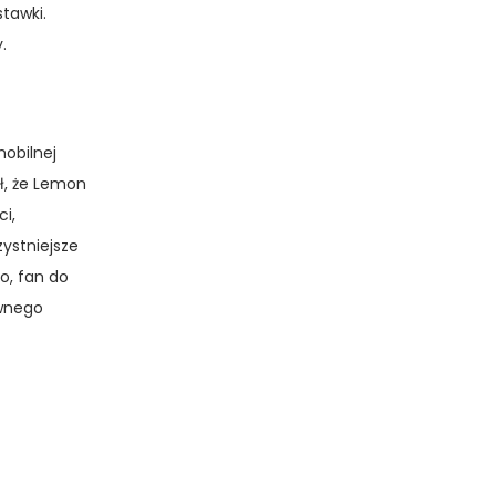
tawki.
.
obilnej
ł, że Lemon
i,
zystniejsze
o, fan do
ównego