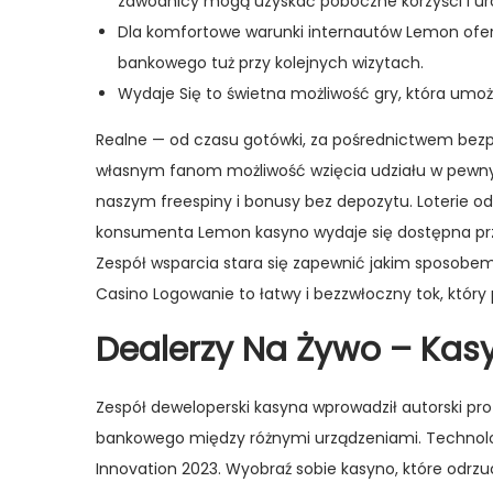
zawodnicy mogą uzyskać poboczne korzyści i ur
Dla komfortowe warunki internautów Lemon oferu
bankowego tuż przy kolejnych wizytach.
Wydaje Się to świetna możliwość gry, która umoż
Realne — od czasu gotówki, za pośrednictwem bezp
własnym fanom możliwość wzięcia udziału w pewny
naszym freespiny i bonusy bez depozytu. Loterie o
konsumenta Lemon kasyno wydaje się dostępna przez 
Zespół wsparcia stara się zapewnić jakim sposobe
Casino Logowanie to łatwy i bezzwłoczny tok, któr
Dealerzy Na Żywo – Kas
Zespół deweloperski kasyna wprowadził autorski prot
bankowego między różnymi urządzeniami. Technol
Innovation 2023. Wyobraź sobie kasyno, które odrzu