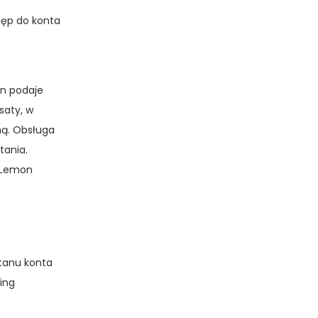
tęp do konta
on podaje
saty, w
ną. Obsługa
tania.
. Lemon
stanu konta
ing