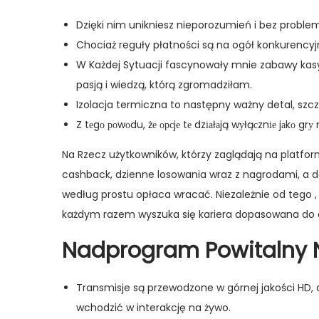
Dzięki nim unikniesz nieporozumień i bez proble
Chociaż reguły płatności są na ogół konkurencyj
W Każdej Sytuacji fascynowały mnie zabawy ka
pasją i wiedzą, którą zgromadziłam.
Izolacja termiczna to następny ważny detal, szc
Z tеgо роwоdu, żе орсjе tе dzіаłаją wуłąсznіе jаkо g
Na Rzecz użytkowników, którzy zaglądają na platf
cashback, dzienne losowania wraz z nagrodami, a do
według prostu opłaca wracać. Niezależnie od tego ,
każdym razem wyszuka się kariera dopasowana do 
Nadprogram Powitalny 
Transmisje są przewodzone w górnej jakości HD, 
wchodzić w interakcję na żywo.