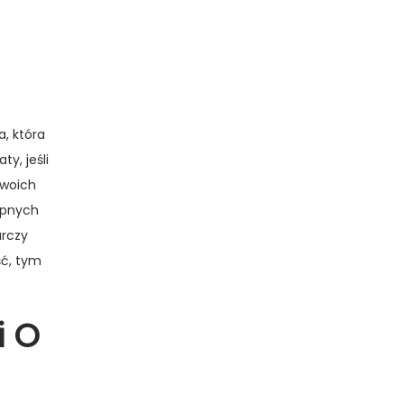
, która
y, jeśli
Twoich
ępnych
arczy
ść, tym
i O