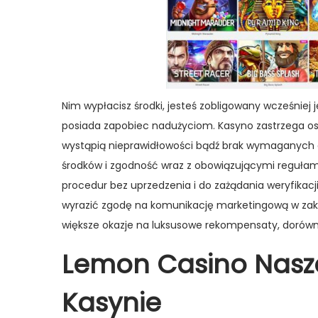
g
e
m
m
a
ú
ç
d
ã
o
o
Nim wypłacisz środki, jesteś zobligowany wcześniej
posiada zapobiec nadużyciom. Kasyno zastrzega oso
wystąpią nieprawidłowości bądź brak wymaganych
środków i zgodność wraz z obowiązującymi regułam
procedur bez uprzedzenia i do zażądania weryfikacj
wyrazić zgodę na komunikację marketingową w zakł
większe okazje na luksusowe rekompensaty, dorówn
Lemon Casino Nasz
Kasynie