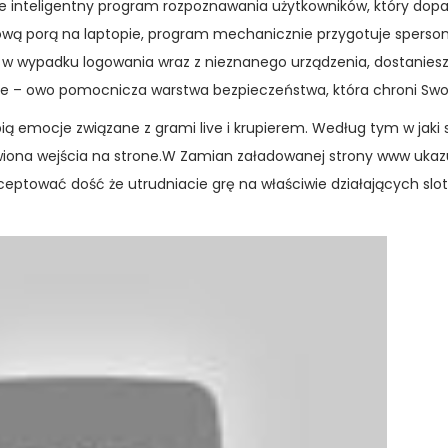
 inteligentny program rozpoznawania użytkowników, który dopa
rową porą na laptopie, program mechanicznie przygotuje sperso
, w wypadku logowania wraz z nieznanego urządzenia, dostanies
e – owo pomocnicza warstwa bezpieczeństwa, która chroni Swoj
bią emocje związane z grami live i krupierem. Według tym w jaki
awiona wejścia na strone.W Zamian załadowanej strony www ukazu
ceptować dość że utrudniacie grę na właściwie działających slo