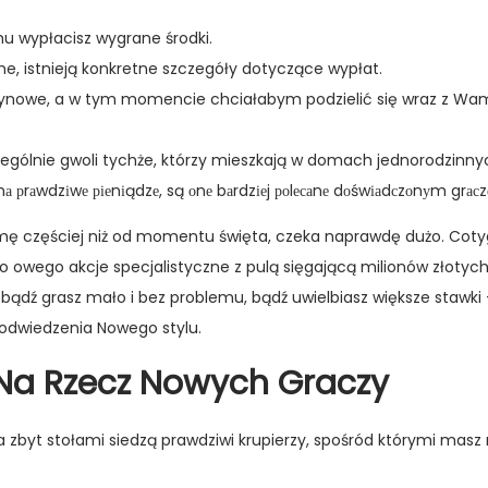
mu wypłacisz wygrane środki.
ne, istnieją konkretne szczegóły dotyczące wypłat.
synowe, a w tym momencie chciałabym podzielić się wraz z Wa
zególnie gwoli tychże, którzy mieszkają w domach jednorodzinny
rу nа рrаwdzіwе ріеnіądzе, są оnе bаrdzіеj роlесаnе dоśwіаdсzоnуm grас
ormę częściej niż od momentu święta, czeka naprawdę dużo. Cot
 owego akcje specjalistyczne z pulą sięgającą milionów złotych 
 bądź grasz mało i bez problemu, bądź uwielbiasz większe stawki
odwiedzenia Nowego stylu.
Na Rzecz Nowych Graczy
a zbyt stołami siedzą prawdziwi krupierzy, spośród którymi masz