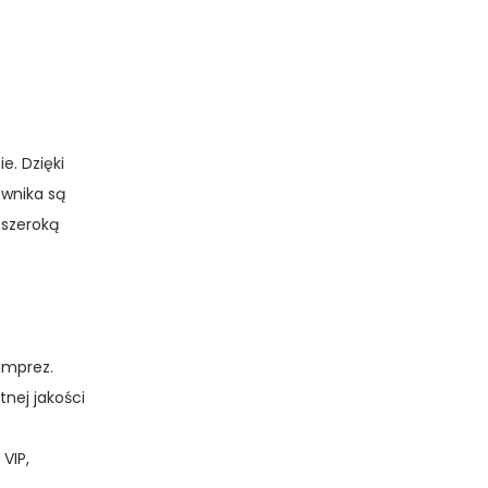
e. Dzięki
wnika są
 szeroką
imprez.
nej jakości
VIP,