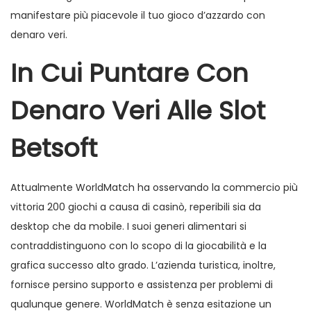
manifestare più piacevole il tuo gioco d’azzardo con
denaro veri.
In Cui Puntare Con
Denaro Veri Alle Slot
Betsoft
Attualmente WorldMatch ha osservando la commercio più
vittoria 200 giochi a causa di casinò, reperibili sia da
desktop che da mobile. I suoi generi alimentari si
contraddistinguono con lo scopo di la giocabilità e la
grafica successo alto grado. L’azienda turistica, inoltre,
fornisce persino supporto e assistenza per problemi di
qualunque genere. WorldMatch è senza esitazione un