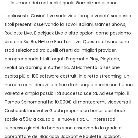
la umore dei materiali il quale Gamblizard espone.
Il palinsesto Casinò Live suddivide l’ampia varietà successo
titoli presenti osservando la Tavoli Italiani, Games Shows,
Roulette Live, Blackjack Live e altre opzioni come possiamo
dire che Sic Bo, Hi-Lo e Fan Tan Live. Questi software sono
stati selezionati tra quelli offerti dai migliori provider,
comprendendo titoli targati Pragmatic Play, Playtech,
Evolution Gaming e Authentic. Al Momento la sezione
ospita più di 180 software costruiti in diretta streaming, un
numero considerevole a fine di chiunque cerchi una buona
varietà e ampia possibilità successo scelta. Ad esempio, il
Torneo Spinomenal ha 10.000€ di montepremi, viceversa il
Cashback Innovativi Giochi propone un bonus cashback
sottile a 50€ a causa di le nuove slot. Gli interessati
successo giochi da banco sono osservando la grado di
approfittare del Blackjack Jackpot e Roulette Jackpot,