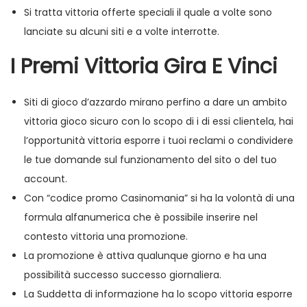
Si tratta vittoria offerte speciali il quale a volte sono
lanciate su alcuni siti e a volte interrotte.
I Premi Vittoria Gira E Vinci
Siti di gioco d’azzardo mirano perfino a dare un ambito
vittoria gioco sicuro con lo scopo di i di essi clientela, hai
l’opportunità vittoria esporre i tuoi reclami o condividere
le tue domande sul funzionamento del sito o del tuo
account.
Con “codice promo Casinomania” si ha la volontà di una
formula alfanumerica che è possibile inserire nel
contesto vittoria una promozione.
La promozione è attiva qualunque giorno e ha una
possibilità successo successo giornaliera.
La Suddetta di informazione ha lo scopo vittoria esporre