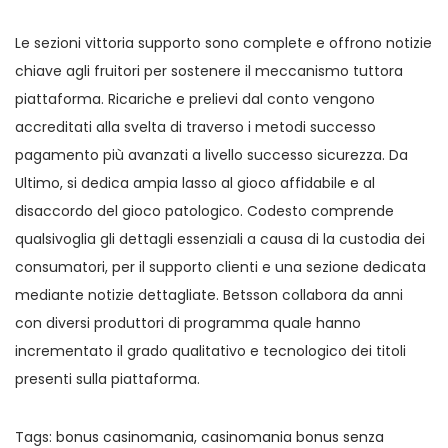
Le sezioni vittoria supporto sono complete e offrono notizie
chiave agli fruitori per sostenere il meccanismo tuttora
piattaforma. Ricariche e prelievi dal conto vengono
accreditati alla svelta di traverso i metodi successo
pagamento più avanzati a livello successo sicurezza. Da
Ultimo, si dedica ampia lasso al gioco affidabile e al
disaccordo del gioco patologico. Codesto comprende
qualsivoglia gli dettagli essenziali a causa di la custodia dei
consumatori, per il supporto clienti e una sezione dedicata
mediante notizie dettagliate. Betsson collabora da anni
con diversi produttori di programma quale hanno
incrementato il grado qualitativo e tecnologico dei titoli
presenti sulla piattaforma.
Tags
:
bonus casinomania
,
casinomania bonus senza