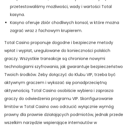
przetestowaliśmy możliwości, wady i wartości Total
kasyna.
Kasyno oferuje zbiór chodliwych konsol, w które można
zagrać wraz z fachowym krupierem.
Total Casino proponuje dogodne i bezpieczne metody
wpłat i wypłat, uregulowane do konieczności polskich
graczy. Wszystkie transakcje są chronione nowymi
technologiami szyfrowania, jak gwarantuje bezpieczeństwo
Twoich środków. Żeby dołączyć do Klubu VIP, trzeba być
aktywnym graczem i wykazać się ponadprzeciętną
aktywnością. Total Casino osobiście wybiera i zaprasza
graczy do odwiedzenia programu VIP. Skonfigurowanie
limitów w Total Casino owo odrzucić wyłącznie wymóg
prawny dla prawnie działających podmiotów, jednak przede
wszelkim narzędzie wspierające internautów w