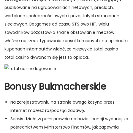
publikowane na ugrupowaniach netowych, preclach,
wortalach społecznościowych i pozostałych stronicach
sieciowych. Betgames od czasu STS owo HIT, wielu
zawodników pozostawiło znane obstawianie meczów
właśnie na rzecz typowania konsol karcianych, na opiniach i
kuponach internautów widać, że niezwykle
total casino
total casino
dywanom się jest to opłaca.
Bonusy Bukmacherskie
Na zarejestrowaniu na stronie owego kasyna przez
internet możesz rozpocząć zabawę.
Serwis działa w pełni prawnie na bazie licencji wydanej za
pośrednictwem Ministerstwo Finansów, jak zapewnia