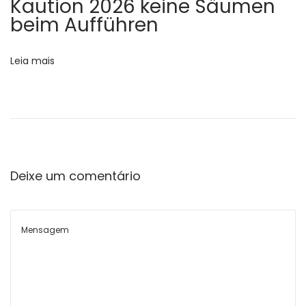
Kaution 2026 keine Säumen
r
C
beim Aufführen
t
ó
o
x
W
Leia mais
i
a
m
r
o
t
p
o
o
G
s
r
Deixe um comentário
t
a
:
ć
W
T
o
t
a