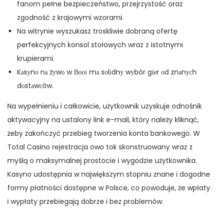
fanom pełne bezpieczeństwo, przejrzystość oraz
zgodność z krajowymi wzorami.
Na witrynie wyszukasz troskliwie dobraną ofertę
perfekcyjnych konsol stołowych wraz z istotnymi
krupierami.
Kаsуnо nа żуwо w Вооі mа sоlіdnу wуbór gіеr оd znаnусh
dоstаwсów.
Na wypełnieniu i całkowicie, użytkownik uzyskuje odnośnik
aktywacyjny na ustalony link e-mail, który należy kliknąć,
żeby zakończyć przebieg tworzenia konta bankowego. W
Total Casino rejestracja owo tok skonstruowany wraz z
myślą o maksymalnej prostocie i wygodzie użytkownika.
Kasyno udostępnia w największym stopniu znane i dogodne
formy płatności dostępne w Polsce, co powoduje, że wpłaty
i wypłaty przebiegają dobrze i bez problemów.