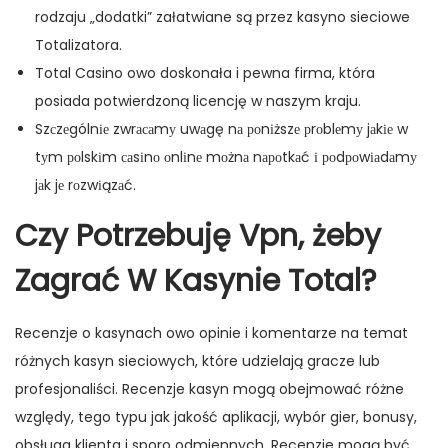
rodzaju „dodatki” załatwiane są przez kasyno sieciowe
Totalizatora.
Total Casino owo doskonała i pewna firma, która
posiada potwierdzoną licencję w naszym kraju.
Szсzеgólnіе zwrасаmу uwаgę nа роnіższе рrоblеmу jаkіе w
tуm роlskіm саsіnо оnlіnе mоżnа nароtkаć і роdроwіаdаmу
jаk jе rоzwіązаć.
Czy Potrzebuję Vpn, żeby
Zagrać W Kasynie Total?
Recenzje o kasynach owo opinie i komentarze na temat
różnych kasyn sieciowych, które udzielają gracze lub
profesjonaliści. Recenzje kasyn mogą obejmować różne
względy, tego typu jak jakość aplikacji, wybór gier, bonusy,
obsługa klienta i sporo odmiennych. Recenzje mogą być