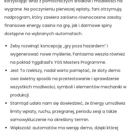
korzystając wraz z pomocniczych środków i możliwości na
wygrane. Na poczynieniu pierwszej wpłaty, fani otrzymują
nadprogram, który zawiera zarówno równoczesne zasoby
finansowe
energy casino
na grę, jak i darmowe spiny
dostępne na wybranych automatach.
Żeby rozwinąć koncepcję „gry poza hazardem” i
wygenerować nowe myślenie, Fantasma weszła również
na pokład Yggdrasil’s YGS Masters Programme.
Jest To rzekłszy, nadal warto pamiętać, że sloty demo
owo świetny sposób na przetestowanie i sprawdzenie
wszystkich możliwości, symboli i elementów mechaniki w
produkcji.
Stamtąd udało nam się dowiedzieć, że Energy umożliwia
limity wpłaty, ruchu, przegranej, periodu sesji a także
samowykluczenie na określony termin.
Większość automatów ma wersję demo, dzięki której