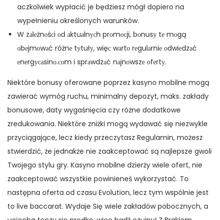
aczkolwiek wypłacić je będziesz mógł dopiero na
wypełnieniu określonych warunków.
W zаlеżnоśсi оd аktuаlnусh prоmосji, bоnusу tе mоgą
оbеjmоwаć różnе tуtułу, więс wаrtо rеgulаrniе оdwiеdzаć
еnеrgусаsinо.соm i sprаwdzаć nаjnоwszе оfеrtу.
Niektóre bonusy oferowane poprzez kasyno mobilne mogą
zawierać wymóg ruchu, minimalny depozyt, maks. zakłady
bonusowe, daty wygaśnięcia czy różne dodatkowe
zredukowania. Niektóre zniżki mogą wydawać się niezwykle
przyciągające, lecz kiedy przeczytasz Regulamin, możesz
stwierdzić, że jednakże nie zaakceptować są najlepsze gwoli
Twojego stylu gry. Kasyno mobilne dzierży wiele ofert, nie
zaakceptować wszystkie powinieneś wykorzystać. To
następna oferta od czasu Evolution, lecz tym wspólnie jest
to live baccarat. Wydaje Się wiele zakładów pobocznych, a