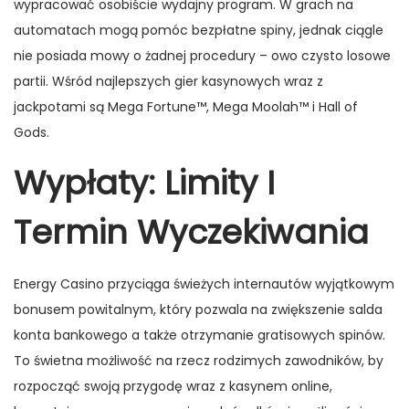
wypracować osobiście wydajny program. W grach na
automatach mogą pomóc bezpłatne spiny, jednak ciągle
nie posiada mowy o żadnej procedury – owo czysto losowe
partii. Wśród najlepszych gier kasynowych wraz z
jackpotami są Mega Fortune™, Mega Moolah™ i Hall of
Gods.
Wypłaty: Limity I
Termin Wyczekiwania
Energy Casino przyciąga świeżych internautów wyjątkowym
bonusem powitalnym, który pozwala na zwiększenie salda
konta bankowego a także otrzymanie gratisowych spinów.
To świetna możliwość na rzecz rodzimych zawodników, by
rozpocząć swoją przygodę wraz z kasynem online,