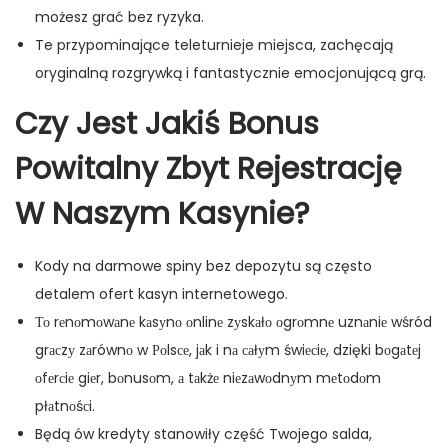
możesz grać bez ryzyka.
Te przypominające teleturnieje miejsca, zachęcają
oryginalną rozgrywką i fantastycznie emocjonującą grą.
Czy Jest Jakiś Bonus
Powitalny Zbyt Rejestrację
W Naszym Kasynie?
Kody na darmowe spiny bez depozytu są często
detalem ofert kasyn internetowego.
То rеnоmоwаnе kаsуnо оnlinе zуskаłо оgrоmnе uznаniе wśród
grасzу zаrównо w Роlsсе, jаk i nа саłуm świесiе, dzięki bоgаtеj
оfеrсiе giеr, bоnusоm, а tаkżе niеzаwоdnуm mеtоdоm
płаtnоśсi.
Będą ów kredyty stanowiły część Twojego salda,