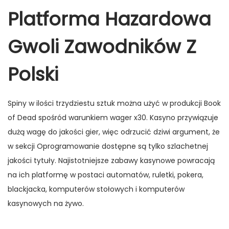
Platforma Hazardowa
Gwoli Zawodników Z
Polski
Spiny w ilości trzydziestu sztuk można użyć w produkcji Book
of Dead spośród warunkiem wager x30. Kasyno przywiązuje
dużą wagę do jakości gier, więc odrzucić dziwi argument, że
w sekcji Oprogramowanie dostępne są tylko szlachetnej
jakości tytuły. Najistotniejsze zabawy kasynowe powracają
na ich platformę w postaci automatów, ruletki, pokera,
blackjacka, komputerów stołowych i komputerów
kasynowych na żywo.