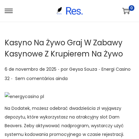
0
S
P
a
u
l
l
Kasyno Na Żywo Graj W Zabawy
t
a
a
r
Kasynowe Z Krupierem Na Żywo
r
p
.
.
p
a
P
P
6 de novembro de 2025
por
Geysa Souza
Energi Casino
a
r
.
o
o
32
Sem comentários ainda
r
a
s
s
a
o
t
t
n
c
a
a
Na Dodatek, możesz odebrać dwadzieścia zł wyjąwszy
a
o
d
d
depozytu, które wykorzystasz na atrakcyjny slot Dam
v
n
o
o
Beavers. Żeby aktywować nadprogram, wystarczy użyć
e
t
e
e
systemu kodowania promocyjnego w czasie rejestracji.
g
e
m
m