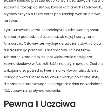
złożony spośród przeszło 6000 konsol hazardowych. Kasyno
zapewnia dostęp do slotów, konsol karcianych i stołowych,
błyskawicznych a także coraz popularniejszych krupierów
na żywo.
Tytuł AinsworthGame TechnologyLTD albo według prostu
Ainsworth pochodzi od czasu nazwiska jej twórcy Lena
Ainswortha. Człowiek ten wydaje się uważany zbytnio ojca
australijskiego przemysłu automatów. Założył firmę
Aristocrat, która od czasu pół wieku zasila największe
kasyna sieciowe w Australii, USA i na całym świecie. Została
wykupiona za pośrednictwem markę Novomatic, dzięki z
jakiego powodu może w tej chwili tworzyć polecane sloty
dla casino internetowego. Ta program działa na Androidzie i
iOS, zapewniając płynne wrażenia.
Pewna I Uczciwa