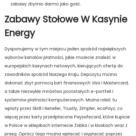
zabawy zbytnio darmo jako gość.
Zabawy Stołowe W Kasynie
Energy
Dysponujemy w tym miejscu jeden spośród największych
wyborów kanałów płatności, jakie możecie znaleźć w
europejskich kasynach netowych, kierujących ofertę do
zawodników spośród Naszego Kraju. Depozytu można
dokonać zbyt pomocą kart finansowych Visa i Mastercard,
a także niezwykle mnóstwo pozostałych e-portfeli i
systemów płatności komputerowych. Można robić tu
wpłaty przez Skrill i Neteller, Trustly, Zimpler, ecoPayz, co
więcej przez karty przedpłacone Paysafecard, które kupicie
w Polsce w sklepikach internecie Żabka i w kioskach wraz z
prasą. Oprócz tego można wpłacać i wypłacać poprzez