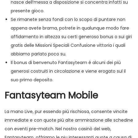
nasce dell’messa a disposizione si concentra infatti su
presente gioco.
Se rimanete senza fondi con lo scopo di puntare non
appena avete brama, potrete in qualunque modo fare
affidamento in altezza su certi generoso bonus o sui giri
gratis delle Missioni Speciali Confusione vittoria i quali
abbiamo parlato poco su.
Il bonus di benvenuto Fantasyteam è alcuni dei più
generosi costruiti in circolazione e viene erogato sul il
suo primo deposito.
Fantasyteam Mobile
La mano Live, pur essendo più rischiosa, consente vincite
immediate e con quote più alte ammirazione alle schedine
con eventi pre-match. Nel nostro casinò del web,
Fantasyteam, offriamo le piu interessanti quote a causa di