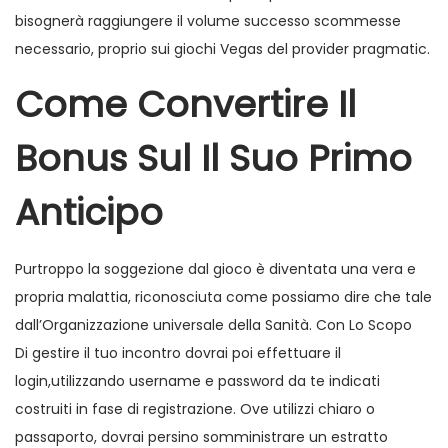
bisognerà raggiungere il volume successo scommesse
a
ú
necessario, proprio sui giochi Vegas del provider pragmatic.
ç
d
ã
o
Come Convertire Il
o
Bonus Sul Il Suo Primo
Anticipo
Purtroppo la soggezione dal gioco è diventata una vera e
propria malattia, riconosciuta come possiamo dire che tale
dall’Organizzazione universale della Sanità. Con Lo Scopo
Di gestire il tuo incontro dovrai poi effettuare il
login,utilizzando username e password da te indicati
costruiti in fase di registrazione. Ove utilizzi chiaro o
passaporto, dovrai persino somministrare un estratto