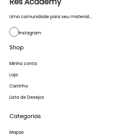
Res Academy
i
V
Uma comunidade para seu material...
i
t
Instagram
t
o
Shop
r
Minha conta
i
a
Loja
G
Carrinho
i
Lista de Desejos
o
c
Categorias
o
D
Mapas
’