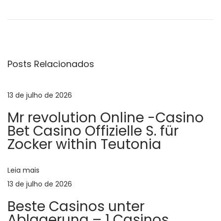
o
i
a
s
u
t
I
v
a
n
n
t
Posts Relacionados
e
t
e
e
r
g
13 de julho de 2026
r
e
Mr revolution Online -Casino
i
s
a
Bet Casino Offizielle S. für
o
s
Zocker within Teutonia
r
a
ç
:
n
t
Leia mais
ã
i
13 de julho de 2026
C
o
Beste Casinos unter
a
Ablagerung – 1 Casinos