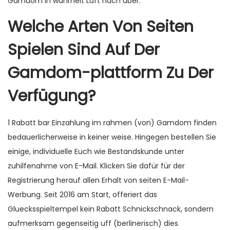
Gamdom in wahrheit Luft nach über.
Welche Arten Von Seiten
Spielen Sind Auf Der
Gamdom-plattform Zu Der
Verfügung?
1 Rabatt bar Einzahlung im rahmen (von) Gamdom finden
bedauerlicherweise in keiner weise. Hingegen bestellen Sie
einige, individuelle Euch wie Bestandskunde unter
zuhilfenahme von E-Mail. Klicken Sie dafür für der
Registrierung herauf allen Erhalt von seiten E-Mail-
Werbung. Seit 2016 am Start, offeriert das
Gluecksspieltempel kein Rabatt Schnickschnack, sondern
aufmerksam gegenseitig uff (berlinerisch) dies