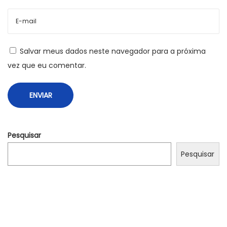
ó
m
x
o
i
n
Salvar meus dados neste navegador para a próxima
m
C
vez que eu comentar.
o
a
p
s
o
i
s
n
t
o
Pesquisar
:
2
Pesquisar
0
D
s
Z
B