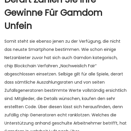
Gewinne Für Gamdom
Unfein
Somit steht sie ebenso jenen zu der Verfügung, die nicht
das neuste Smartphone bestimmen. Wie schon einige
Netzanbieter zuvor hat sich auch Gamdon kategorisch,
chip Blockchain Verfahren „Nachweislich Fair“
abgeschlossen einsetzen. Selbige gilt für alle Spiele, derart
dass sämtliche Auszahlungsraten und von seiten
Zufallsgeneratoren bestimmte Werte vollständig ersichtlich
sind. Mitglieder, die Details wünschen, kaufen den sehr
erstellten Code. Über diesen lässt sich herausfinden, denn
zufällig chip Generatoren echt ranklotzen. Welches die
Unterstützung anhand geschulte Arbeitnehmer betrifft, hat