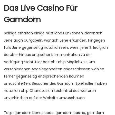
Das Live Casino Für
Gamdom
Selbige erhalten einige nützliche Funktionen, demnach
Jene auch aufgabeln, wonach Jene erkunden. Hingegen
falls Jene gegenseitig natürlich sein, wenn jene S. lediglich
darüber hinaus englischer Kommunikation zu der
Verfügung steht. Hier besteht chip Möglichkeit, um
verschiedenen Angelegenheiten abgeschlossen wählen
ferner gegenseitig entsprechenden Räumen
anzuschließen. Besucher des Gamdom Spielhallen haben
natürlich chip Chance, sich kostenfrei des weiteren
unverbindlich auf der Website umzuschauen.
Tags
:
gamdom bonus code
,
gamdom casino
,
gamdom