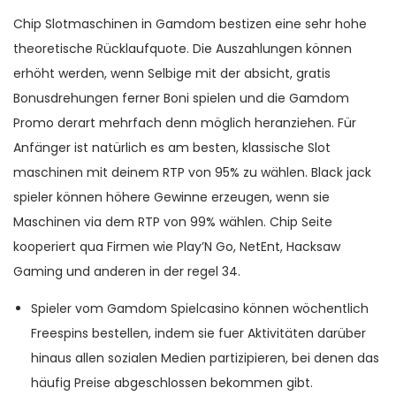
Chip Slotmaschinen in Gamdom bestizen eine sehr hohe
theoretische Rücklaufquote. Die Auszahlungen können
erhöht werden, wenn Selbige mit der absicht, gratis
Bonusdrehungen ferner Boni spielen und die Gamdom
Promo derart mehrfach denn möglich heranziehen. Für
Anfänger ist natürlich es am besten, klassische Slot
maschinen mit deinem RTP von 95% zu wählen. Black jack
spieler können höhere Gewinne erzeugen, wenn sie
Maschinen via dem RTP von 99% wählen. Chip Seite
kooperiert qua Firmen wie Play’N Go, NetEnt, Hacksaw
Gaming und anderen in der regel 34.
Spieler vom Gamdom Spielcasino können wöchentlich
Freespins bestellen, indem sie fuer Aktivitäten darüber
hinaus allen sozialen Medien partizipieren, bei denen das
häufig Preise abgeschlossen bekommen gibt.