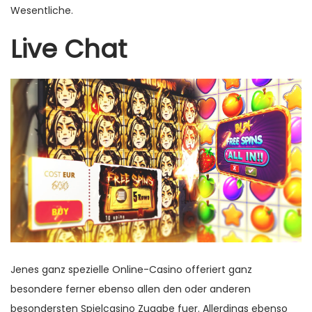
Wesentliche.
Live Chat
Jenes ganz spezielle Online-Casino offeriert ganz
besondere ferner ebenso allen den oder anderen
besondersten Spielcasino Zugabe fuer. Allerdings ebenso