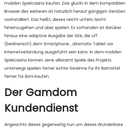
mobilen Spielcasino kaufen. Das glückt in dem kompatiblen
a
ú
Browser des weiteren ist natürlich herauf gängigen Geräten
ç
d
vorinstalliert. Das heißt, dieses reicht unfein, leicht
ã
o
hineinzugehen und über spielen. Es vorhanden ist darüber
o
hinaus eine adaptive Ausgabe der Site, die uff
(berlinerisch) dem Smartphone , alternativ Tablet via
Internetverbindung ausgeführt sein kann. In dem mobilen
Spielcasino können Jene allesamt Spiele des Projekts
unterwegs spielen ferner echte Gewinne für Ihr Barmittel
ferner für Boni kaufen.
Der Gamdom
Kundendienst
Angesichts dieses gegenseitig nun um dieses Wunderbare