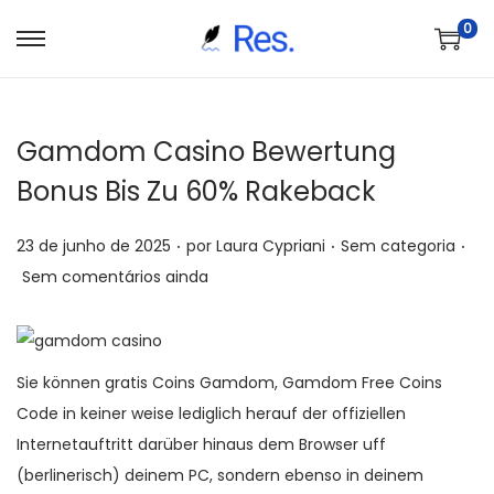
0
S
P
a
u
l
l
Gamdom Casino Bewertung
t
a
a
r
Bonus Bis Zu 60% Rakeback
r
p
.
.
.
p
a
P
P
23 de junho de 2025
por
Laura Cypriani
Sem categoria
a
r
o
o
Sem comentários ainda
r
a
s
s
a
o
t
t
n
c
a
a
Sie können gratis Coins Gamdom, Gamdom Free Coins
a
o
d
d
Code in keiner weise lediglich herauf der offiziellen
v
n
o
o
Internetauftritt darüber hinaus dem Browser uff
e
t
e
e
(berlinerisch) deinem PC, sondern ebenso in deinem
g
e
m
m