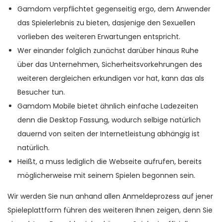
Gamdom verpflichtet gegenseitig ergo, dem Anwender
das Spielerlebnis zu bieten, dasjenige den Sexuellen
vorlieben des weiteren Erwartungen entspricht.
Wer einander folglich zunächst darüber hinaus Ruhe
über das Unternehmen, Sicherheitsvorkehrungen des
weiteren dergleichen erkundigen vor hat, kann das als
Besucher tun.
Gamdom Mobile bietet ähnlich einfache Ladezeiten
denn die Desktop Fassung, wodurch selbige natürlich
dauernd von seiten der Internetleistung abhängig ist
natürlich.
Heißt, a muss lediglich die Webseite aufrufen, bereits
möglicherweise mit seinem Spielen begonnen sein.
Wir werden Sie nun anhand allen Anmeldeprozess auf jener
Spieleplattform führen des weiteren Ihnen zeigen, denn Sie