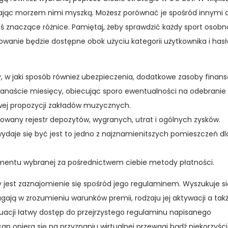
ając morzem nimi myszką. Możesz porównać je spośród innymi 
 znaczące różnice. Pamiętaj, żeby sprawdzić każdy sport osobno,
wanie będzie dostępne obok użyciu kategorii użytkownika i hasł
w jaki sposób również ubezpieczenia, dodatkowe zasoby finans
wanaście miesięcy, obiecując sporo ewentualności na odebranie
wej propozycji zakładów muzycznych.
dowany rejestr depozytów, wygranych, utrat i ogólnych zysków.
ydaje się być jest to jedno z najznamienitszych pomieszczeń d
mentu wybranej za pośrednictwem ciebie metody płatności.
 jest zaznajomienie się spośród jego regulaminem. Wyszukuje 
ją w zrozumieniu warunków premii, rodzaju jej aktywacji a tak
uacji łatwy dostęp do przejrzystego regulaminu napisanego
 opiera się na przyznaniu wirtualnej przewagi bądź niekorzyści 