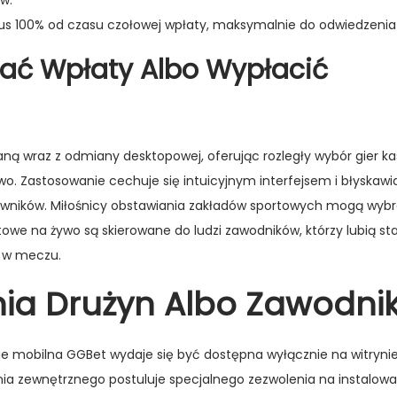
w.
 100% od czasu czołowej wpłaty, maksymalnie do odwiedzenia
ć Wpłaty Albo Wypłacić
ną wraz z odmiany desktopowej, oferując rozległy wybór gier k
o. Zastosowanie cechuje się intuicyjnym interfejsem i błyskaw
kowników. Miłośnicy obstawiania zakładów sportowych mogą wyb
we na żywo są skierowane do ludzi zawodników, którzy lubią st
ę w meczu.
nia Drużyn Albo Zawodni
e mobilna GGBet wydaje się być dostępna wyłącznie na witrynie
ia zewnętrznego postuluje specjalnego zezwolenia na instalowa