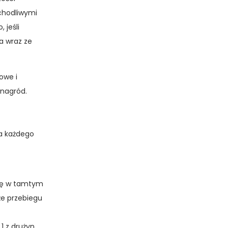
chodliwymi
 jeśli
a wraz ze
owe i
 nagród.
la każdego
się w tamtym
że przebiegu
1 z drużyn,