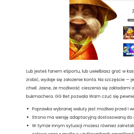
Lub jesteś fanem eSportu, lub uwielbiasz grać w ka
zrobić, wydaje się założenie konta. Na szczęście — j
chwil. Jasne, że możliwość cieszenia się zakładami
bukmachera. GG Bet pozwala Wam czuć się pewnie o s
Poprawka wybranej waluty jest możliwa przed i w
Strona ma wersję adaptacyjną dostosowaną do 
W tymże innym sytuacji możesz również zainstal