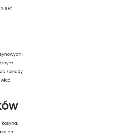
 200€.
asynowych i
icznym
rać zakłady
awiać
ków
 kasyna.
nie na