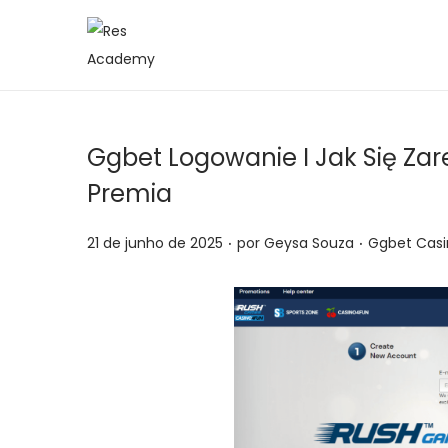
S
P
a
u
l
l
t
a
Ggbet Logowanie I Jak Się Za
a
r
Premia
r
p
p
a
.
.
P
P
21 de junho de 2025
por
Geysa Souza
Ggbet Casi
a
r
o
o
r
a
s
s
a
o
t
t
n
c
a
a
a
o
d
d
v
n
o
o
e
t
e
e