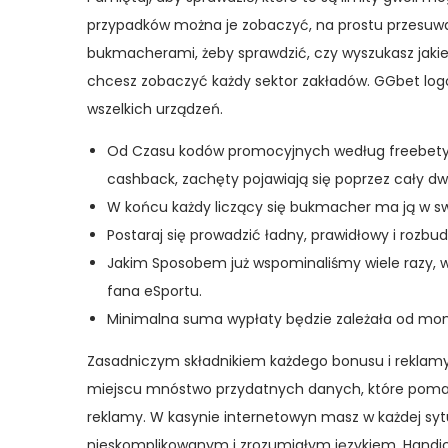
przypadków można je zobaczyć, na prostu przesuw
bukmacherami, żeby sprawdzić, czy wyszukasz jakieś
chcesz zobaczyć każdy sektor zakładów. GGbet logo
wszelkich urządzeń.
Od Czasu kodów promocyjnych według freebety, 
cashback, zachęty pojawiają się poprzez cały d
W końcu każdy liczący się bukmacher ma ją w s
Postaraj się prowadzić ładny, prawidłowy i rozbu
Jakim Sposobem już wspominaliśmy wiele razy, w
fana eSportu.
Minimalna suma wypłaty będzie zależała od mo
Zasadniczym składnikiem każdego bonusu i reklamy
miejscu mnóstwo przydatnych danych, które pomaga
reklamy. W kasynie internetowyn masz w każdej syt
nieskomplikowanym i zrozumiałym językiem. Handicap