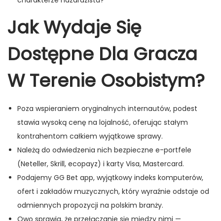
charakterze hazardzista?
Jak Wydaje Się
Dostępne Dla Gracza
W Terenie Osobistym?
Poza wspieraniem oryginalnych internautów, podest
stawia wysoką cenę na lojalność, oferując stałym
kontrahentom całkiem wyjątkowe sprawy.
Należą do odwiedzenia nich bezpieczne e-portfele
(Neteller, Skrill, ecopayz) i karty Visa, Mastercard.
Podajemy GG Bet app, wyjątkowy indeks komputerów,
ofert i zakładów muzycznych, który wyraźnie odstaje od
odmiennych propozycji na polskim branży.
Owo sprawia, że przełączanie się między nimi —