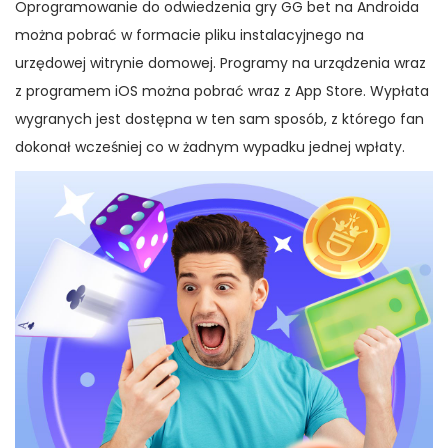
Oprogramowanie do odwiedzenia gry GG bet na Androida
można pobrać w formacie pliku instalacyjnego na
urzędowej witrynie domowej. Programy na urządzenia wraz
z programem iOS można pobrać wraz z App Store. Wypłata
wygranych jest dostępna w ten sam sposób, z którego fan
dokonał wcześniej co w żadnym wypadku jednej wpłaty.