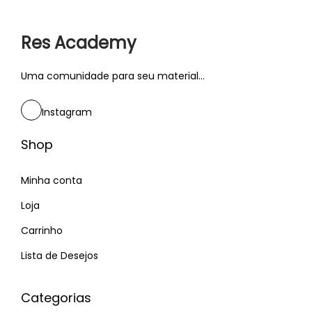
t
r
Res Academy
o
n
Uma comunidade para seu material...
a
P
R
Instagram
r
e
ó
c
Shop
x
e
i
Minha conta
n
m
z
Loja
o
j
Carrinho
p
a
Lista de Desejos
o
,
s
B
Categorias
t
o