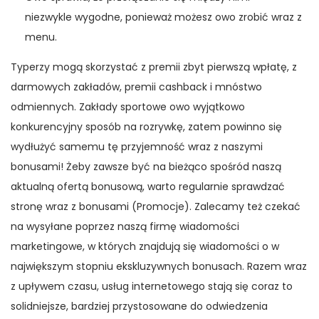
niezwykle wygodne, ponieważ możesz owo zrobić wraz z
menu.
Typerzy mogą skorzystać z premii zbyt pierwszą wpłatę, z
darmowych zakładów, premii cashback i mnóstwo
odmiennych. Zakłady sportowe owo wyjątkowo
konkurencyjny sposób na rozrywkę, zatem powinno się
wydłużyć samemu tę przyjemność wraz z naszymi
bonusami! Żeby zawsze być na bieżąco spośród naszą
aktualną ofertą bonusową, warto regularnie sprawdzać
stronę wraz z bonusami (Promocje). Zalecamy też czekać
na wysyłane poprzez naszą firmę wiadomości
marketingowe, w których znajdują się wiadomości o w
największym stopniu ekskluzywnych bonusach. Razem wraz
z upływem czasu, usług internetowego stają się coraz to
solidniejsze, bardziej przystosowane do odwiedzenia