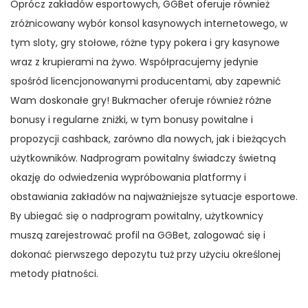
Oprócz zakładów esportowych, GGBet oferuje również
zróżnicowany wybór konsol kasynowych internetowego, w
tym sloty, gry stołowe, różne typy pokera i gry kasynowe
wraz z krupierami na żywo. Współpracujemy jedynie
spośród licencjonowanymi producentami, aby zapewnić
Wam doskonałe gry! Bukmacher oferuje również różne
bonusy i regularne zniżki, w tym bonusy powitalne i
propozycji cashback, zarówno dla nowych, jak i bieżących
użytkowników. Nadprogram powitalny świadczy świetną
okazję do odwiedzenia wypróbowania platformy i
obstawiania zakładów na najważniejsze sytuacje esportowe.
By ubiegać się o nadprogram powitalny, użytkownicy
muszą zarejestrować profil na GGBet, zalogować się i
dokonać pierwszego depozytu tuż przy użyciu określonej
metody płatności.