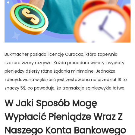
Bukmacher posiada licencję Curacao, która zapewnia
szczere wzory rozrywki. Każda procedura wpłaty i wypłaty
pieniędzy dzierży różne żądania minimalne. Jednakże
zdecydowana większość jest zestawiona na przedział 1$ to
znaczy 5$, co powoduje, że transakcje są niezwykle łatwe.
W Jaki Sposób Mogę
Wypłacić Pieniądze Wraz Z
Naszego Konta Bankowego