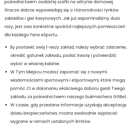
pośrednictwem osobistej szafki na witrynie domowej.
Gracze dobrze wypowiadają się o różnorodności rynków
zakładów i gier kasynowych. Jak już wspominaliśmy dużo
razy, jest owo konkretne spośród najlepszych pomieszczeń
dla każdego fana eSportu.
By postawić swój 1-wszy zakład, należy wybrać zdarzenie,
określić gatunek zakładu, podać kwotę i potwierdzić
wybór w własnej kabinie.
W Tym Miejscu możesz zapoznać się z nowymi
wiadomościami sportowymi i eSportowymi, które mogą
pomóc Ci w dokonaniu właściwego doboru gwoli Twego
zakładu za pośrednictwem naszego bukmachera GGBet.
W czasie, gdy przesłane informacje uzyskają akceptację
działu bezpieczeństwa, można swobodnie wypłacać
wygrane w ramach ustalonych limitów.