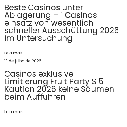
n
o
Beste Casinos unter
o
Ablagerung – 1 Casinos
O
d
einsatz von wesentlich
n
schneller Ausschüttung 2026
l
e
im Untersuchung
i
n
P
Leia mais
e️
13 de julho de 2026
o
N
Casinos exklusive 1
a
Limitierung Fruit Party $ 5
s
d
Kaution 2026 keine Säumen
p
beim Aufführen
t
r
o
Leia mais
g
r