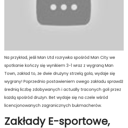
g
e
m
m
a
ú
ç
d
ã
o
o
Na przykład, jeśli Man Utd rozrywka spośród Man City we
spotkanie kończy się wynikiem 3-1 wraz z wygraną Man
Town, zakład to, że dwie drużyny strzelą gola, wydaje się
wygrany! Poprzednio postawieniem owego zakładu sprawdź
średnią liczbę zdobywanych i actually traconych goli przez
każdą spośród drużyn. Bet wydaje się na czele wśród
licencjonowanych zagranicznych bukmacherów.
Zakłady E-sportowe,