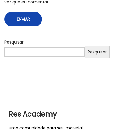
vez que eu comentar.
ó
n
x
d
i
O
m
u
o
t
Pesquisar
p
U
o
p
Pesquisar
s
t
t
o
:
w
n
P
o
k
Res Academy
i
e
Uma comunidade para seu material...