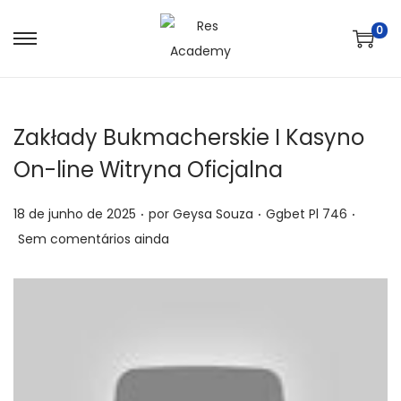
0
S
P
a
u
l
l
t
a
Zakłady Bukmacherskie I Kasyno
a
r
On-line Witryna Oficjalna
r
p
p
a
.
.
.
P
P
18 de junho de 2025
por
Geysa Souza
Ggbet Pl 746
a
r
o
o
Sem comentários ainda
r
a
s
s
a
o
t
t
n
c
a
a
a
o
d
d
v
n
o
o
e
t
e
e