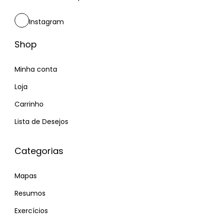
s
O
Instagram
n
Shop
C
o
Minha conta
l
l
Loja
e
Carrinho
c
Lista de Desejos
t
i
Categorias
o
n
Mapas
C
Resumos
a
s
Exercícios