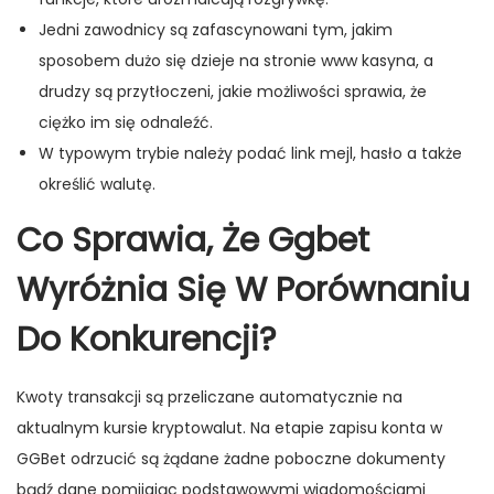
Jedni zawodnicy są zafascynowani tym, jakim
sposobem dużo się dzieje na stronie www kasyna, a
drudzy są przytłoczeni, jakie możliwości sprawia, że
ciężko im się odnaleźć.
W typowym trybie należy podać link mejl, hasło a także
określić walutę.
Co Sprawia, Że Ggbet
Wyróżnia Się W Porównaniu
Do Konkurencji?
Kwoty transakcji są przeliczane automatycznie na
aktualnym kursie kryptowalut. Na etapie zapisu konta w
GGBet odrzucić są żądane żadne poboczne dokumenty
bądź dane pomijając podstawowymi wiadomościami