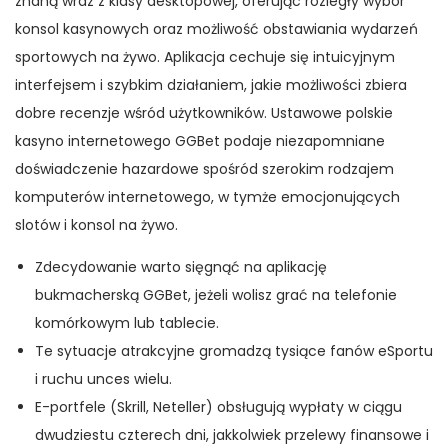
znaną wraz z klasy desktopowej, oferując rozległy wybór
konsol kasynowych oraz możliwość obstawiania wydarzeń
sportowych na żywo. Aplikacja cechuje się intuicyjnym
interfejsem i szybkim działaniem, jakie możliwości zbiera
dobre recenzje wśród użytkowników. Ustawowe polskie
kasyno internetowego GGBet podaje niezapomniane
doświadczenie hazardowe spośród szerokim rodzajem
komputerów internetowego, w tymże emocjonujących
slotów i konsol na żywo.
Zdecydowanie warto sięgnąć na aplikację
bukmacherską GGBet, jeżeli wolisz grać na telefonie
komórkowym lub tablecie.
Te sytuacje atrakcyjne gromadzą tysiące fanów eSportu
i ruchu unces wielu.
E-portfele (Skrill, Neteller) obsługują wypłaty w ciągu
dwudziestu czterech dni, jakkolwiek przelewy finansowe i