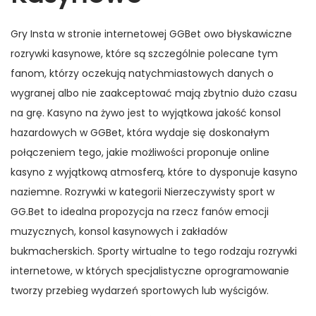
Gry Insta w stronie internetowej GGBet owo błyskawiczne
rozrywki kasynowe, które są szczególnie polecane tym
fanom, którzy oczekują natychmiastowych danych o
wygranej albo nie zaakceptować mają zbytnio dużo czasu
na grę. Kasyno na żywo jest to wyjątkowa jakość konsol
hazardowych w GGBet, która wydaje się doskonałym
połączeniem tego, jakie możliwości proponuje online
kasyno z wyjątkową atmosferą, które to dysponuje kasyno
naziemne. Rozrywki w kategorii Nierzeczywisty sport w
GG.Bet to idealna propozycja na rzecz fanów emocji
muzycznych, konsol kasynowych i zakładów
bukmacherskich. Sporty wirtualne to tego rodzaju rozrywki
internetowe, w których specjalistyczne oprogramowanie
tworzy przebieg wydarzeń sportowych lub wyścigów.